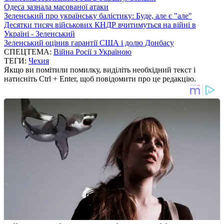
Одеса зазнала масованої атаки
Зеленський про українську балістику: Буде, але є "але"
Десятки тисяч військових КНДР вчитимуться на війні в
Україні - Зеленський
Зеленський оцінив гарантії США і долю Донбасу
СПЕЦТЕМА:
Війна Росії з Україною
ТЕГИ:
Чехия
Якщо ви помітили помилку, виділіть необхідний текст і
натисніть Ctrl + Enter, щоб повідомити про це редакцію.