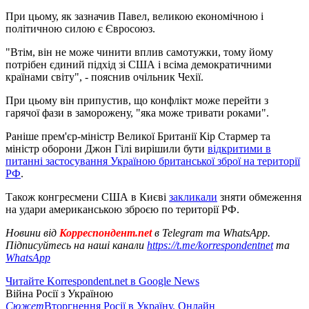
При цьому, як зазначив Павел, великою економічною і
політичною силою є Євросоюз.
"Втім, він не може чинити вплив самотужки, тому йому
потрібен єдиний підхід зі США і всіма демократичними
країнами світу", - пояснив очільник Чехії.
При цьому він припустив, що конфлікт може перейти з
гарячої фази в заморожену, "яка може тривати роками".
Раніше прем'єр-міністр Великої Британії Кір Стармер та
міністр оборони Джон Гілі вирішили бути
відкритими в
питанні застосування Україною британської зброї на території
РФ
.
Також конгресмени США в Києві
закликали
зняти обмеження
на удари американською зброєю по території РФ.
Новини від
Корреспондент.net
в Telegram та WhatsApp.
Підписуйтесь на наші канали
https://t.me/korrespondentnet
та
WhatsApp
Читайте Korrespondent.net в Google News
Війна Росії з Україною
Сюжет
Вторгнення Росії в Україну. Онлайн