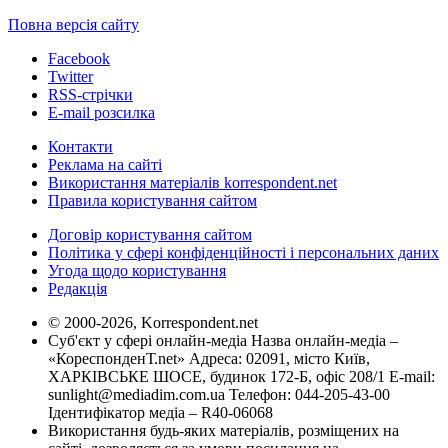
Повна версія сайту
Facebook
Twitter
RSS-стрічки
E-mail розсилка
Контакти
Реклама на сайті
Використання матеріалів korrespondent.net
Правила користування сайтом
Договір користування сайтом
Політика у сфері конфіденційності і персональних даних
Угода щодо користування
Редакція
© 2000-2026, Korrespondent.net
Суб'єкт у сфері онлайн-медіа Назва онлайн-медіа –
«КореспонденТ.net» Адреса: 02091, місто Київ,
ХАРКІВСЬКЕ ШОСЕ, будинок 172-Б, офіс 208/1 E-mail:
sunlight@mediadim.com.ua
Телефон: 044-205-43-00
Ідентифікатор медіа – R40-06068
Використання будь-яких матеріалів, розміщених на