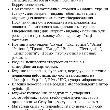
сайті, дозволяється за умови посилання на
Корреспондент.net.
При копіюванні матеріалів зі сторінки « Новини України
і світу» , для інтернет - видань - обов'язкове пряме
відкрите для пошукових систем гіперпосилання .
Посилання має бути розміщена в незалежності від
повного або часткового використання матеріалів.
Гіперпосилання ( для інтернет - видань) - повинна бути
розміщена в підзаголовку або в першому абзаці
матеріалу.
Новини з позначками "Думка", "Експертиза", "Заява",
"Регіони", "Гроші", "Влада", "Вибори", "Тест-драйв",
"Спецпроекти", "Промо" публікуються на правах
реклами.
Розділ Спецпроекти створюється спільно з
комерційними партнерами.
Будь яке копіювання, публікація, передрук, чи наступне
поширення інформації, що містить посилання на
"Інтерфакс-Україна", EPA / UPG, суворо забороняється.
Власник веб-сторінки в розділі Я-Корреспондент є автор
публікації.
Будь-яке копіювання, передрук та відтворення
фотографічних творів та/або аудіовізуальних творів
правовласника Getty Images - суворо забороняється.
Матеріали сайту korrespondent.net призначені для осіб