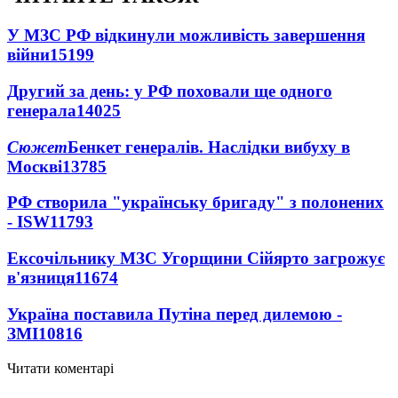
У МЗС РФ відкинули можливість завершення
війни
15199
Другий за день: у РФ поховали ще одного
генерала
14025
Сюжет
Бенкет генералів. Наслідки вибуху в
Москві
13785
РФ створила "українську бригаду" з полонених
- ISW
11793
Ексочільнику МЗС Угорщини Сійярто загрожує
в'язниця
11674
Україна поставила Путіна перед дилемою -
ЗМІ
10816
Читати коментарі