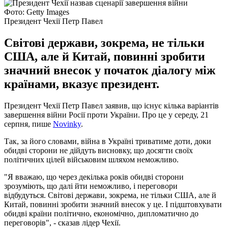
Фото: Getty Images
Президент Чехії Петр Павел
Світові держави, зокрема, не тільки
США, але й Китай, повинні зробити
значний внесок у початок діалогу між
країнами, вказує президент.
Президент Чехії Петр Павел заявив, що існує кілька варіантів
завершення війни Росії проти України. Про це у середу, 21
серпня, пише
Novinky
.
Так, за його словами, війна в Україні триватиме доти, доки
обидві сторони не дійдуть висновку, що досягти своїх
політичних цілей військовим шляхом неможливо.
"Я вважаю, що через декілька років обидві сторони
зрозуміють, що далі йти неможливо, і переговори
відбудуться. Світові держави, зокрема, не тільки США, але й
Китай, повинні зробити значний внесок у це. І підштовхувати
обидві країни політично, економічно, дипломатично до
переговорів", - сказав лідер Чехії.