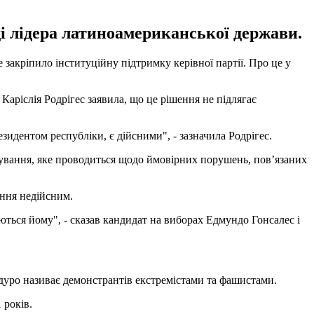
ді лідера латиноамериканської держави.
акріпило інституційну підтримку керівної партії. Про це у
Каріслія Родрігес заявила, що це рішення не підлягає
дентом республіки, є дійсними", - зазначила Родрігес.
дування, яке проводиться щодо ймовірних порушень, пов’язаних
ення недійсним.
ються йому", - сказав кандидат на виборах Едмундо Гонсалес і
уро називає демонстрантів екстремістами та фашистами.
 років.