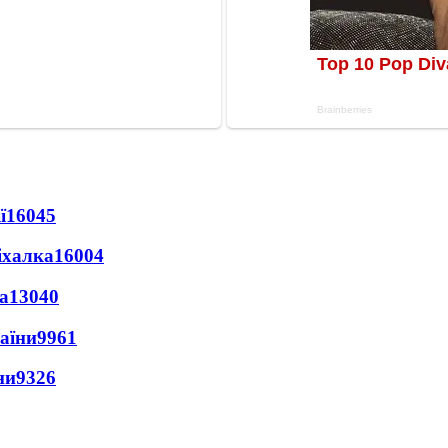
ї
16045
іхалка
16004
а
13040
раїни
9961
ни
9326