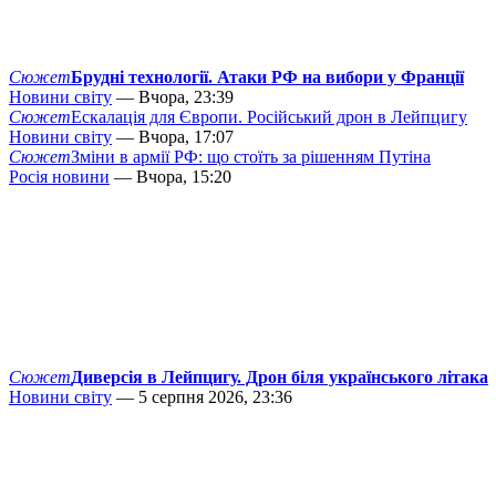
Сюжет
Брудні технології. Атаки РФ на вибори у Франції
Новини світу
— Вчора, 23:39
Сюжет
Ескалація для Європи. Російський дрон в Лейпцигу
Новини світу
— Вчора, 17:07
Сюжет
Зміни в армії РФ: що стоїть за рішенням Путіна
Росія новини
— Вчора, 15:20
Сюжет
Диверсія в Лейпцигу. Дрон біля українського літака
Новини світу
— 5 серпня 2026, 23:36