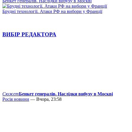
Бенкет генералів. Наслідки вибуху в Москві
Брудні технології. Атаки РФ на вибори у Франції
ВИБІР РЕДАКТОРА
Сюжет
Бенкет генералів. Наслідки вибуху в Москві
Росія новини
— Вчора, 23:58