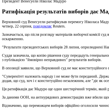
Президент Венесуели Ніколас Мадуро
Ратифікація результатів виборів дає Ма
Верховний суд Венесуели ратифікував перемогу Ніколаса Мадуро
четвер, 22 серпня,
повідомляє
Reuters.
Зазначається, що після розгляду матеріалів виборчої комісії су
оскарженню.
"Результати президентських виборів 28 липня, оприлюднені Нац
Суддя зазначила, що копію рішення суду передадуть генеральн
з публікацією "ймовірно неправдивих" результатів виборів.
В опозиції заявили, що Верховний суд не має конституційного п
"Суверенітет належить народу і не може бути переданий. Держа
додав, що суд, хоч і є конституційно незалежним, але "діє як осе
Ця ратифікація дає Мадуро ще один шестирічний термін, який ро
За даними ООН, на антиурядових демонстраціях вже вбили щон
Відзначимо, що переможцем виборів офіційно оголосили чинног