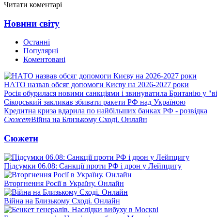
Читати коментарі
Новини світу
Останні
Популярні
Коментовані
НАТО назвав обсяг допомоги Києву на 2026-2027 роки
Росія обурилася новими санкціями і звинуватила Британію у "в
Сікорський закликав збивати ракети РФ над Україною
Кредитна криза вдарила по найбільших банках РФ - розвідка
Сюжет
Війна на Близькому Сході. Онлайн
Сюжети
Підсумки 06.08: Санкції проти РФ і дрон у Лейпцигу
Вторгнення Росії в Україну. Онлайн
Війна на Близькому Сході. Онлайн