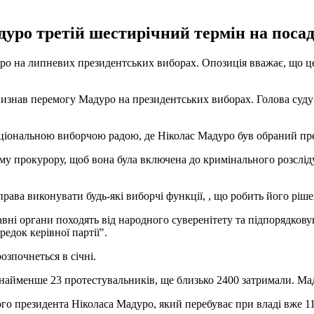
дуро третій шестирічний термін на поса
 на липневих президентських виборах. Опозиція вважає, що це з
д визнав перемогу Мадуро на президентських виборах. Голова суду 
іональною виборчою радою, де Ніколас Мадуро був обраний прези
ому прокурору, щоб вона була включена до кримінального розслі
рава виконувати будь-які виборчі функції, , що робить його ріш
вні органи походять від народного суверенітету та підпорядкову
редок керівної партії".
зпочнеться в січні.
айменше 23 протестувальників, ще близько 2400 затримали. Мад
о президента Ніколаса Мадуро, який перебуває при владі вже 11