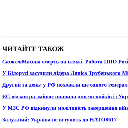
ЧИТАЙТЕ ТАКОЖ
Сюжет
Масова смерть на пляжі. Робота ППО Росі
У Білорусі засудили лідера Ляпіса Трубецького М
Другий за день: у РФ поховали ще одного генерал
ЄС відзавтра змінює правила для чоловіків із Ук
У МЗС РФ відкинули можливість завершення вій
Залужний: Україна не вступить до НАТО
8617