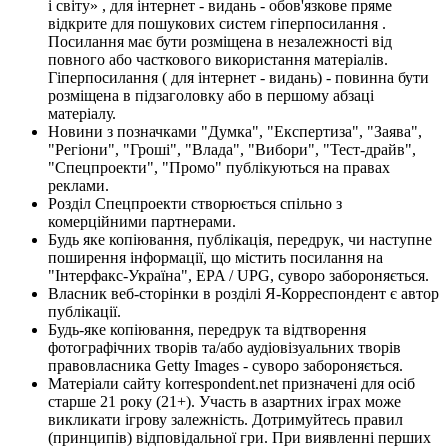
і світу» , для інтернет - видань - обов'язкове пряме
відкрите для пошукових систем гіперпосилання .
Посилання має бути розміщена в незалежності від
повного або часткового використання матеріалів.
Гіперпосилання ( для інтернет - видань) - повинна бути
розміщена в підзаголовку або в першому абзаці
матеріалу.
Новини з позначками "Думка", "Експертиза", "Заява",
"Регіони", "Гроші", "Влада", "Вибори", "Тест-драйв",
"Спецпроекти", "Промо" публікуються на правах
реклами.
Розділ Спецпроекти створюється спільно з
комерційними партнерами.
Будь яке копіювання, публікація, передрук, чи наступне
поширення інформації, що містить посилання на
"Інтерфакс-Україна", EPA / UPG, суворо забороняється.
Власник веб-сторінки в розділі Я-Корреспондент є автор
публікації.
Будь-яке копіювання, передрук та відтворення
фотографічних творів та/або аудіовізуальних творів
правовласника Getty Images - суворо забороняється.
Матеріали сайту korrespondent.net призначені для осіб
старше 21 року (21+). Участь в азартних іграх може
викликати ігрову залежність. Дотримуйтесь правил
(принципів) відповідальної гри. При виявленні перших