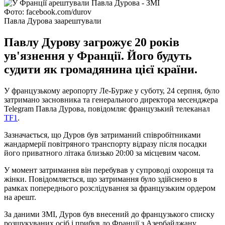
Фото: facebook.com/durov
Павла Дурова заарештували
Павлу Дурову загрожує 20 років
ув'язнення у Франції. Його будуть
судити як громадянина цієї країни.
У французькому аеропорту Ле-Бурже у суботу, 24 серпня, було
затримано засновника та генерального директора месенджера
Telegram Павла Дурова, повідомляє французький телеканал
TF1
.
Зазначається, що Дуров був затриманий співробітниками
жандармерії повітряного транспорту відразу після посадки
його приватного літака близько 20:00 за місцевим часом.
У момент затримання він перебував у супроводі охоронця та
жінки. Повідомляється, що затримання було здійснено в
рамках попереднього розслідування за французьким ордером
на арешт.
За даними ЗМІ, Дуров був внесений до французького списку
розшукуваних осіб і прибув до Франції з Азербайджану.