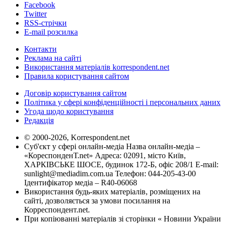
Facebook
Twitter
RSS-стрічки
E-mail розсилка
Контакти
Реклама на сайті
Використання матеріалів korrespondent.net
Правила користування сайтом
Договір користування сайтом
Політика у сфері конфіденційності і персональних даних
Угода щодо користування
Редакція
© 2000-2026, Korrespondent.net
Суб'єкт у сфері онлайн-медіа Назва онлайн-медіа –
«КореспонденТ.net» Адреса: 02091, місто Київ,
ХАРКІВСЬКЕ ШОСЕ, будинок 172-Б, офіс 208/1 E-mail:
sunlight@mediadim.com.ua
Телефон: 044-205-43-00
Ідентифікатор медіа – R40-06068
Використання будь-яких матеріалів, розміщених на
сайті, дозволяється за умови посилання на
Корреспондент.net.
При копіюванні матеріалів зі сторінки « Новини України