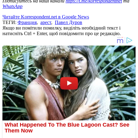
Підписуйтесь на наші канали
https://t.me/korrespondentnet
та
WhatsApp
Читайте Korrespondent.net в Google News
ТЕГИ:
Франция
,
арест
,
Павел Дуров
Якщо ви помітили помилку, виділіть необхідний текст і
натисніть Ctrl + Enter, щоб повідомити про це редакцію.