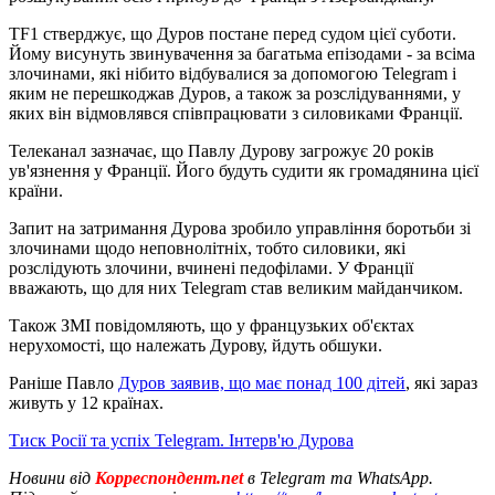
TF1 стверджує, що Дуров постане перед судом цієї суботи.
Йому висунуть звинувачення за багатьма епізодами - за всіма
злочинами, які нібито відбувалися за допомогою Telegram і
яким не перешкоджав Дуров, а також за розслідуваннями, у
яких він відмовлявся співпрацювати з силовиками Франції.
Телеканал зазначає, що Павлу Дурову загрожує 20 років
ув'язнення у Франції. Його будуть судити як громадянина цієї
країни.
Запит на затримання Дурова зробило управління боротьби зі
злочинами щодо неповнолітніх, тобто силовики, які
розслідують злочини, вчинені педофілами. У Франції
вважають, що для них Telegram став великим майданчиком.
Також ЗМІ повідомляють, що у французьких об'єктах
нерухомості, що належать Дурову, йдуть обшуки.
Раніше Павло
Дуров заявив, що має понад 100 дітей
, які зараз
живуть у 12 країнах.
Тиск Росії та успіх Telegram. Інтерв'ю Дурова
Новини від
Корреспондент.net
в Telegram та WhatsApp.