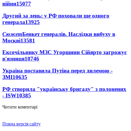
війни
15077
Другий за день: у РФ поховали ще одного
генерала
13925
Сюжет
Бенкет генералів. Наслідки вибуху в
Москві
13581
Ексочільнику МЗС Угорщини Сійярто загрожує
в'язниця
10746
Україна поставила Путіна перед дилемою -
ЗМІ
10635
РФ створила "українську бригаду" з полонених
- ISW
10385
Читати коментарі
Повна версія сайту