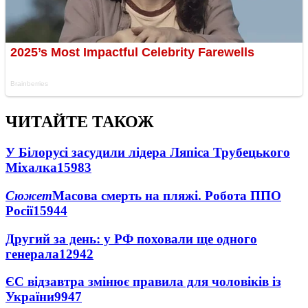
ЧИТАЙТЕ ТАКОЖ
У Білорусі засудили лідера Ляпіса Трубецького
Міхалка
15983
Сюжет
Масова смерть на пляжі. Робота ППО
Росії
15944
Другий за день: у РФ поховали ще одного
генерала
12942
ЄС відзавтра змінює правила для чоловіків із
України
9947