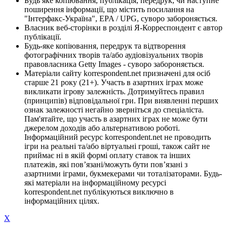
Будь яке копіювання, публікація, передрук, чи наступне
поширення інформації, що містить посилання на
"Інтерфакс-Україна", EPA / UPG, суворо забороняється.
Власник веб-сторінки в розділі Я-Корреспондент є автор
публікації.
Будь-яке копіювання, передрук та відтворення
фотографічних творів та/або аудіовізуальних творів
правовласника Getty Images - суворо забороняється.
Матеріали сайту korrespondent.net призначені для осіб
старше 21 року (21+). Участь в азартних іграх може
викликати ігрову залежність. Дотримуйтесь правил
(принципів) відповідальної гри. При виявленні перших
ознак залежності негайно зверніться до спеціаліста.
Пам'ятайте, що участь в азартних іграх не може бути
джерелом доходів або альтернативою роботі.
Інформаційний ресурс korrespondent.net не проводить
ігри на реальні та/або віртуальні гроші, також сайт не
приймає ні в якій формі оплату ставок та інших
платежів, які пов’язані/можуть бути пов’язані з
азартними іграми, букмекерами чи тоталізаторами. Будь-
які матеріали на інформаційному ресурсі
korrespondent.net публікуються виключно в
інформаційних цілях.
X