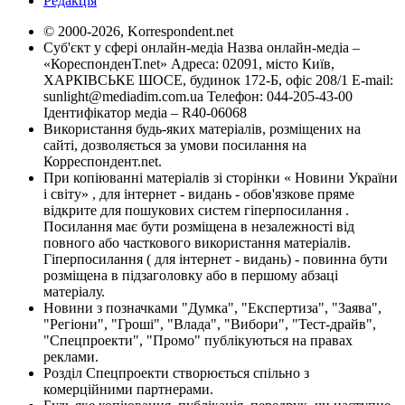
Редакція
© 2000-2026, Korrespondent.net
Суб'єкт у сфері онлайн-медіа Назва онлайн-медіа –
«КореспонденТ.net» Адреса: 02091, місто Київ,
ХАРКІВСЬКЕ ШОСЕ, будинок 172-Б, офіс 208/1 E-mail:
sunlight@mediadim.com.ua
Телефон: 044-205-43-00
Ідентифікатор медіа – R40-06068
Використання будь-яких матеріалів, розміщених на
сайті, дозволяється за умови посилання на
Корреспондент.net.
При копіюванні матеріалів зі сторінки « Новини України
і світу» , для інтернет - видань - обов'язкове пряме
відкрите для пошукових систем гіперпосилання .
Посилання має бути розміщена в незалежності від
повного або часткового використання матеріалів.
Гіперпосилання ( для інтернет - видань) - повинна бути
розміщена в підзаголовку або в першому абзаці
матеріалу.
Новини з позначками "Думка", "Експертиза", "Заява",
"Регіони", "Гроші", "Влада", "Вибори", "Тест-драйв",
"Спецпроекти", "Промо" публікуються на правах
реклами.
Розділ Спецпроекти створюється спільно з
комерційними партнерами.