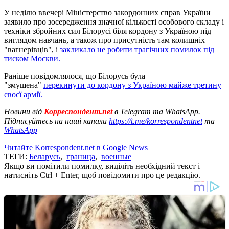
У неділю ввечері Міністерство закордонних справ України
заявило про зосередження значної кількості особового складу і
техніки збройних сил Білорусі біля кордону з Україною під
виглядом навчань, а також про присутність там колишніх
"вагнерівців", і
закликало не робити трагічних помилок під
тиском Москви.
Раніше повідомлялося, що Білорусь була
"змушена"
перекинути до кордону з Україною майже третину
своєї армії.
Новини від
Корреспондент.net
в Telegram та WhatsApp.
Підписуйтесь на наші канали
https://t.me/korrespondentnet
та
WhatsApp
Читайте Korrespondent.net в Google News
ТЕГИ:
Беларусь
,
граница
,
военные
Якщо ви помітили помилку, виділіть необхідний текст і
натисніть Ctrl + Enter, щоб повідомити про це редакцію.