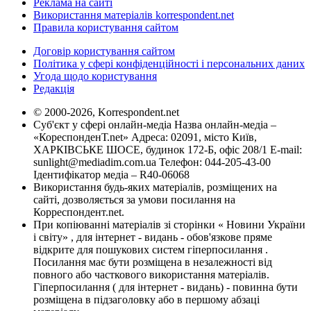
Реклама на сайті
Використання матеріалів korrespondent.net
Правила користування сайтом
Договір користування сайтом
Політика у сфері конфіденційності і персональних даних
Угода щодо користування
Редакція
© 2000-2026, Korrespondent.net
Суб'єкт у сфері онлайн-медіа Назва онлайн-медіа –
«КореспонденТ.net» Адреса: 02091, місто Київ,
ХАРКІВСЬКЕ ШОСЕ, будинок 172-Б, офіс 208/1 E-mail:
sunlight@mediadim.com.ua
Телефон: 044-205-43-00
Ідентифікатор медіа – R40-06068
Використання будь-яких матеріалів, розміщених на
сайті, дозволяється за умови посилання на
Корреспондент.net.
При копіюванні матеріалів зі сторінки « Новини України
і світу» , для інтернет - видань - обов'язкове пряме
відкрите для пошукових систем гіперпосилання .
Посилання має бути розміщена в незалежності від
повного або часткового використання матеріалів.
Гіперпосилання ( для інтернет - видань) - повинна бути
розміщена в підзаголовку або в першому абзаці