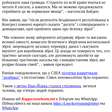
руйнувати наші громади. Студенти по всій країні вчаться не
читати й писати, а ховатися. Ми не можемо продовжувати
сприймати це як нормальне явище", - наголосив Байден.
Він заявив, що "після десятиліть бездіяльності республіканці в
Конгресі повинні нарешті сказати "досить" і співпрацювати з
демократами, щоб прийняти закон про безпеку зброї".
"Ми повинні знову заборонити штурмову зброю та магазини
великої ємності, вимагати безпечного зберігання вогнепальної
зброї, запровадити загальну перевірку даних і скасувати
імунітет для виробників зброї. Ці заходи не повернуть тих, хто
трагічно загинув сьогодні, але допоможуть запобігти ще
більшому трагічному насильству з використанням зброї, яке
розірве більше сімей", - заявив президент.
Раніше повідомлялося, що у США
підлітки влаштували
"розбірки"
з пістолетами. Сімох неповнолітніх було поранено.
Також
у метро Нью-Йорка сталася стрілянина
, загинув
чоловік, ще п'ятеро людей поранені.
Новини від
Корреспондент.net
в Telegram та WhatsApp.
Підписуйтесь на наші канали
https://t.me/korrespondentnet
та
WhatsApp