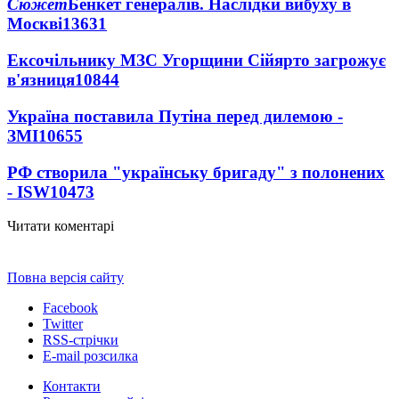
Сюжет
Бенкет генералів. Наслідки вибуху в
Москві
13631
Ексочільнику МЗС Угорщини Сійярто загрожує
в'язниця
10844
Україна поставила Путіна перед дилемою -
ЗМІ
10655
РФ створила "українську бригаду" з полонених
- ISW
10473
Читати коментарі
Повна версія сайту
Facebook
Twitter
RSS-стрічки
E-mail розсилка
Контакти