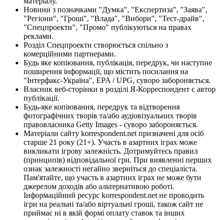
матеріалу.
Новини з позначками "Думка", "Експертиза", "Заява",
"Регіони", "Гроші", "Влада", "Вибори", "Тест-драйв",
"Спецпроекти", "Промо" публікуються на правах
реклами.
Розділ Спецпроекти створюється спільно з
комерційними партнерами.
Будь яке копіювання, публікація, передрук, чи наступне
поширення інформації, що містить посилання на
"Інтерфакс-Україна", EPA / UPG, суворо забороняється.
Власник веб-сторінки в розділі Я-Корреспондент є автор
публікації.
Будь-яке копіювання, передрук та відтворення
фотографічних творів та/або аудіовізуальних творів
правовласника Getty Images - суворо забороняється.
Матеріали сайту korrespondent.net призначені для осіб
старше 21 року (21+). Участь в азартних іграх може
викликати ігрову залежність. Дотримуйтесь правил
(принципів) відповідальної гри. При виявленні перших
ознак залежності негайно зверніться до спеціаліста.
Пам'ятайте, що участь в азартних іграх не може бути
джерелом доходів або альтернативою роботі.
Інформаційний ресурс korrespondent.net не проводить
ігри на реальні та/або віртуальні гроші, також сайт не
приймає ні в якій формі оплату ставок та інших