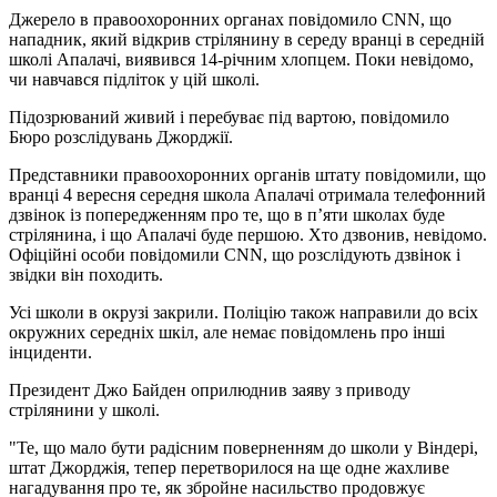
Джерело в правоохоронних органах повідомило CNN, що
нападник, який відкрив стрілянину в середу вранці в середній
школі Апалачі, виявився 14-річним хлопцем. Поки невідомо,
чи навчався підліток у цій школі.
Підозрюваний живий і перебуває під вартою, повідомило
Бюро розслідувань Джорджії.
Представники правоохоронних органів штату повідомили, що
вранці 4 вересня середня школа Апалачі отримала телефонний
дзвінок із попередженням про те, що в п’яти школах буде
стрілянина, і що Апалачі буде першою. Хто дзвонив, невідомо.
Офіційні особи повідомили CNN, що розслідують дзвінок і
звідки він походить.
Усі школи в окрузі закрили. Поліцію також направили ​​до всіх
окружних середніх шкіл, але немає повідомлень про інші
інциденти.
Президент Джо Байден оприлюднив заяву з приводу
стрілянини у школі.
"Те, що мало бути радісним поверненням до школи у Віндері,
штат Джорджія, тепер перетворилося на ще одне жахливе
нагадування про те, як збройне насильство продовжує