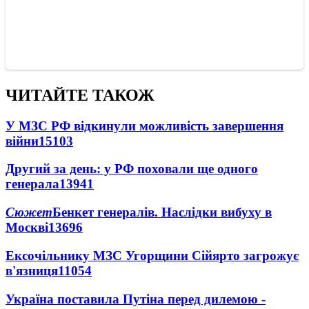
ЧИТАЙТЕ ТАКОЖ
У МЗС РФ відкинули можливість завершення
війни
15103
Другий за день: у РФ поховали ще одного
генерала
13941
Сюжет
Бенкет генералів. Наслідки вибуху в
Москві
13696
Ексочільнику МЗС Угорщини Сійярто загрожує
в'язниця
11054
Україна поставила Путіна перед дилемою -