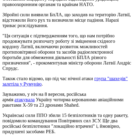
правоохоронним органам та країнам НАТО.
Збройні сили виявили БпЛА, що заходив на територію Латвії,
відстежили його рух та визначили місце падіння. Наразі
триває розслідування.
"Ця ситуація є підтвердженням того, що нам потрібно
продовжувати розпочату роботу зі зміцнення східного
кордону Латвії, включаючи розвиток можливостей
протиповітряної оборони та засобів радіоелектронної
боротьби для обмеження діяльності БПЛА різного
призначення", - прокоментував міністр оборони Латвії Андріс
Спрудс.
Також стало відомо, що під час нічної атаки
група "шахедів"
залетіла у Румунію
.
Зауважимо, у ніч на 8 вересня, російська
армія
атакувала
Україну чотирма керованими авіаційними
ракетами Х-59 та 23 дронами Shahed.
Українські сили ППО збили 15 безпілотників та одну ракету,
повідомило командування Повітряних сил ЗСУ. Ще два
російські безпілотники "локаційно втрачені" і, ймовірно,
придушені засобами РЕБ.