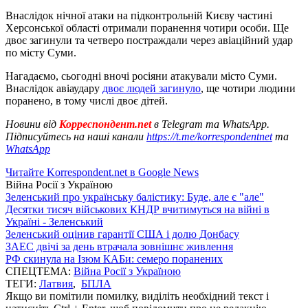
Внаслідок нічної атаки на підконтрольній Києву частині
Херсонської області отримали поранення чотири особи. Ще
двоє загинули та четверо постраждали через авіаційний удар
по місту Суми.
Нагадаємо, сьогодні вночі росіяни атакували місто Суми.
Внаслідок авіаудару
двоє людей загинуло
, ще чотири людини
поранено, в тому числі двоє дітей.
Новини від
Корреспондент.net
в Telegram та WhatsApp.
Підписуйтесь на наші канали
https://t.me/korrespondentnet
та
WhatsApp
Читайте Korrespondent.net в Google News
Війна Росії з Україною
Зеленський про українську балістику: Буде, але є "але"
Десятки тисяч військових КНДР вчитимуться на війні в
Україні - Зеленський
Зеленський оцінив гарантії США і долю Донбасу
ЗАЕС двічі за день втрачала зовнішнє живлення
РФ скинула на Ізюм КАБи: семеро поранених
СПЕЦТЕМА:
Війна Росії з Україною
ТЕГИ:
Латвия
,
БПЛА
Якщо ви помітили помилку, виділіть необхідний текст і