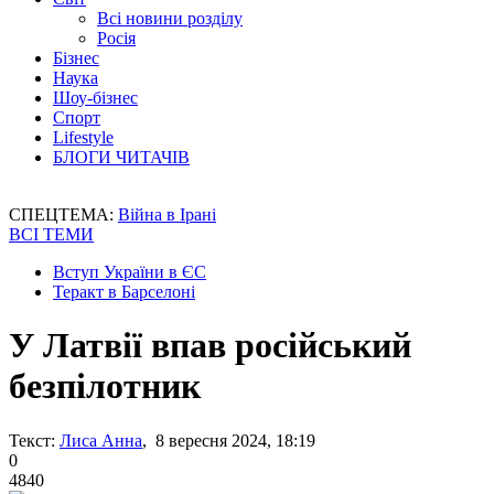
Всі новини розділу
Росія
Бізнес
Наука
Шоу-бізнес
Спорт
Lifestyle
БЛОГИ ЧИТАЧІВ
СПЕЦТЕМА:
Війна в Ірані
ВСІ ТЕМИ
Вступ України в ЄС
Теракт в Барселоні
У Латвії впав російський
безпілотник
Текст:
Лиса Анна
, 8 вересня 2024, 18:19
0
4840