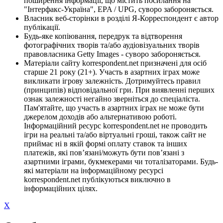
поширення інформації, що містить посилання на
"Інтерфакс-Україна", EPA / UPG, суворо забороняється.
Власник веб-сторінки в розділі Я-Корреспондент є автор
публікації.
Будь-яке копіювання, передрук та відтворення
фотографічних творів та/або аудіовізуальних творів
правовласника Getty Images - суворо забороняється.
Матеріали сайту korrespondent.net призначені для осіб
старше 21 року (21+). Участь в азартних іграх може
викликати ігрову залежність. Дотримуйтесь правил
(принципів) відповідальної гри. При виявленні перших
ознак залежності негайно зверніться до спеціаліста.
Пам'ятайте, що участь в азартних іграх не може бути
джерелом доходів або альтернативою роботі.
Інформаційний ресурс korrespondent.net не проводить
ігри на реальні та/або віртуальні гроші, також сайт не
приймає ні в якій формі оплату ставок та інших
платежів, які пов’язані/можуть бути пов’язані з
азартними іграми, букмекерами чи тоталізаторами. Будь-
які матеріали на інформаційному ресурсі
korrespondent.net публікуються виключно в
інформаційних цілях.
X