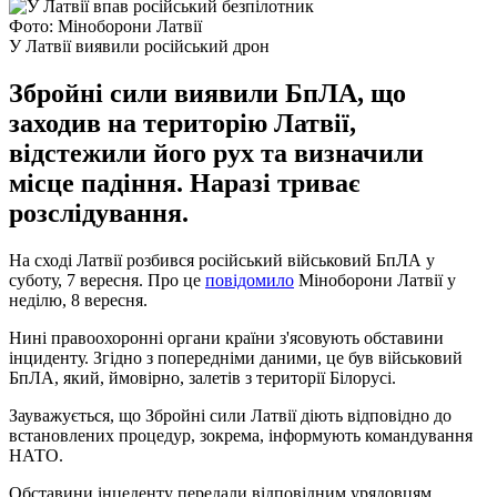
Фото: Міноборони Латвії
У Латвії виявили російський дрон
Збройні сили виявили БпЛА, що
заходив на територію Латвії,
відстежили його рух та визначили
місце падіння. Наразі триває
розслідування.
На сході Латвії розбився російський військовий БпЛА у
суботу, 7 вересня. Про це
повідомило
Міноборони Латвії у
неділю, 8 вересня.
Нині правоохоронні органи країни з'ясовують обставини
інциденту. Згідно з попередніми даними, це був військовий
БпЛА, який, ймовірно, залетів з території Білорусі.
Зауважується, що Збройні сили Латвії діють відповідно до
встановлених процедур, зокрема, інформують командування
НАТО.
Обставини інцеденту передали відповідним урядовцям,