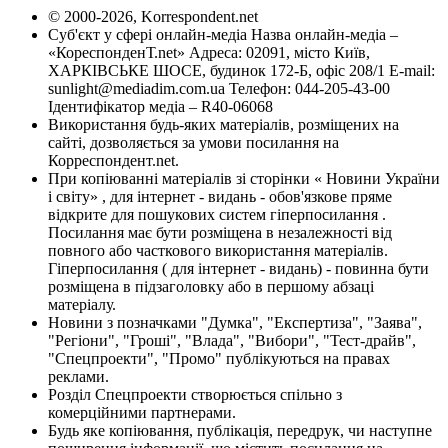
© 2000-2026, Korrespondent.net
Суб'єкт у сфері онлайн-медіа Назва онлайн-медіа –
«КореспонденТ.net» Адреса: 02091, місто Київ,
ХАРКІВСЬКЕ ШОСЕ, будинок 172-Б, офіс 208/1 E-mail:
sunlight@mediadim.com.ua
Телефон: 044-205-43-00
Ідентифікатор медіа – R40-06068
Використання будь-яких матеріалів, розміщених на
сайті, дозволяється за умови посилання на
Корреспондент.net.
При копіюванні матеріалів зі сторінки « Новини України
і світу» , для інтернет - видань - обов'язкове пряме
відкрите для пошукових систем гіперпосилання .
Посилання має бути розміщена в незалежності від
повного або часткового використання матеріалів.
Гіперпосилання ( для інтернет - видань) - повинна бути
розміщена в підзаголовку або в першому абзаці
матеріалу.
Новини з позначками "Думка", "Експертиза", "Заява",
"Регіони", "Гроші", "Влада", "Вибори", "Тест-драйв",
"Спецпроекти", "Промо" публікуються на правах
реклами.
Розділ Спецпроекти створюється спільно з
комерційними партнерами.
Будь яке копіювання, публікація, передрук, чи наступне