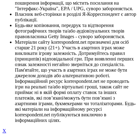
поширення інформації, що містить посилання на
"Інтерфакс-Україна", EPA / UPG, суворо забороняється.
Власник веб-сторінки в розділі Я-Корреспондент є автор
публікації.
Будь-яке копіювання, передрук та відтворення
фотографічних творів та/або аудіовізуальних творів
правовласника Getty Images - суворо забороняється.
Матеріали сайту korrespondent.net призначені для осіб
старше 21 року (21+). Участь в азартних іграх може
викликати ігрову залежність. Дотримуйтесь правил
(принципів) відповідальної гри. При виявленні перших
ознак залежності негайно зверніться до спеціаліста.
Пам'ятайте, що участь в азартних іграх не може бути
джерелом доходів або альтернативою роботі.
Інформаційний ресурс korrespondent.net не проводить
ігри на реальні та/або віртуальні гроші, також сайт не
приймає ні в якій формі оплату ставок та інших
платежів, які пов’язані/можуть бути пов’язані з
азартними іграми, букмекерами чи тоталізаторами. Будь-
які матеріали на інформаційному ресурсі
korrespondent.net публікуються виключно в
інформаційних цілях.
X