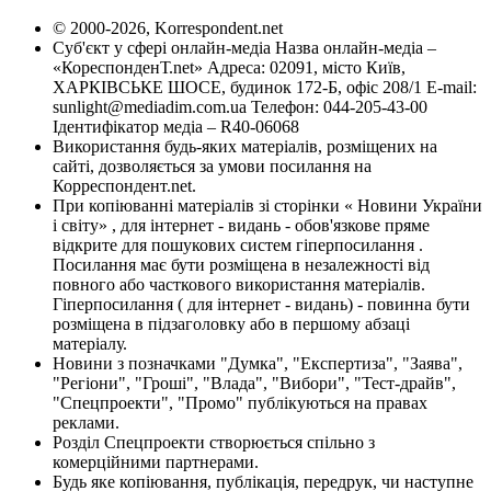
© 2000-2026, Korrespondent.net
Суб'єкт у сфері онлайн-медіа Назва онлайн-медіа –
«КореспонденТ.net» Адреса: 02091, місто Київ,
ХАРКІВСЬКЕ ШОСЕ, будинок 172-Б, офіс 208/1 E-mail:
sunlight@mediadim.com.ua
Телефон: 044-205-43-00
Ідентифікатор медіа – R40-06068
Використання будь-яких матеріалів, розміщених на
сайті, дозволяється за умови посилання на
Корреспондент.net.
При копіюванні матеріалів зі сторінки « Новини України
і світу» , для інтернет - видань - обов'язкове пряме
відкрите для пошукових систем гіперпосилання .
Посилання має бути розміщена в незалежності від
повного або часткового використання матеріалів.
Гіперпосилання ( для інтернет - видань) - повинна бути
розміщена в підзаголовку або в першому абзаці
матеріалу.
Новини з позначками "Думка", "Експертиза", "Заява",
"Регіони", "Гроші", "Влада", "Вибори", "Тест-драйв",
"Спецпроекти", "Промо" публікуються на правах
реклами.
Розділ Спецпроекти створюється спільно з
комерційними партнерами.
Будь яке копіювання, публікація, передрук, чи наступне