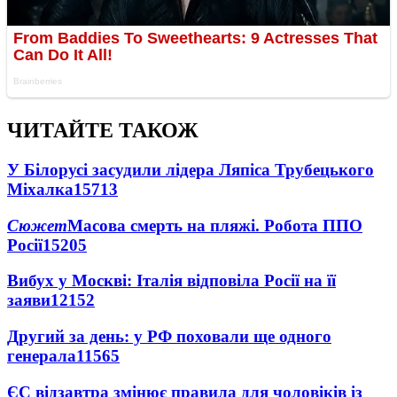
ЧИТАЙТЕ ТАКОЖ
У Білорусі засудили лідера Ляпіса Трубецького
Міхалка
15713
Сюжет
Масова смерть на пляжі. Робота ППО
Росії
15205
Вибух у Москві: Італія відповіла Росії на її
заяви
12152
Другий за день: у РФ поховали ще одного
генерала
11565
ЄС відзавтра змінює правила для чоловіків із