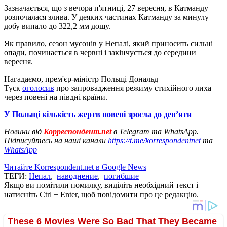
Зазначається, що з вечора п'ятниці, 27 вересня, в Катманду
розпочалася злива. У деяких частинах Катманду за минулу
добу випало до 322,2 мм дощу.
Як правило, сезон мусонів у Непалі, який приносить сильні
опади, починається в червні і закінчується до середини
вересня.
Нагадаємо, прем'єр-міністр Польщі Дональд
Туск
оголосив
про запровадження режиму стихійного лиха
через повені на півдні країни.
У Польщі кількість жертв повені зросла до девʼяти
Новини від
Корреспондент.net
в Telegram та WhatsApp.
Підписуйтесь на наші канали
https://t.me/korrespondentnet
та
WhatsApp
Читайте Korrespondent.net в Google News
ТЕГИ:
Непал
,
наводнение
,
погибшие
Якщо ви помітили помилку, виділіть необхідний текст і
натисніть Ctrl + Enter, щоб повідомити про це редакцію.