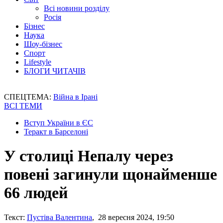
Всі новини розділу
Росія
Бізнес
Наука
Шоу-бізнес
Спорт
Lifestyle
БЛОГИ ЧИТАЧІВ
СПЕЦТЕМА:
Війна в Ірані
ВСІ ТЕМИ
Вступ України в ЄС
Теракт в Барселоні
У столиці Непалу через
повені загинули щонайменше
66 людей
Текст:
Пустіва Валентина
, 28 вересня 2024, 19:50