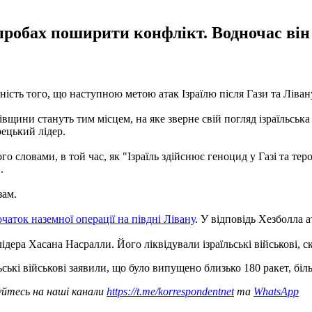
спробах поширити конфлікт. Водночас він
ть того, що наступною метою атак Ізраїлю після Гази та Лівану
івщини стануть тим місцем, на яке зверне свій погляд ізраїльська
рецький лідер.
о словами, в той час, як "Ізраїль здійснює геноцид у Газі та тер
.
зам.
чаток наземної операції на півдні Лівану
. У відповідь Хезболла а
лідера Хасана Насралли. Його ліквідували ізраїльські військові,
льські військові заявили, що було випущено близько 180 ракет, біл
уйтесь на наші канали
https://t.me/korrespondentnet
та
WhatsApp