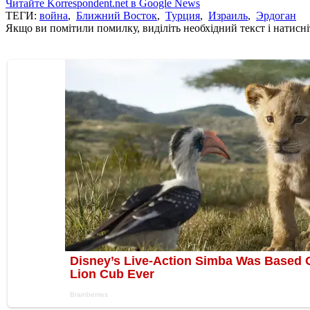
Читайте Korrespondent.net в Google News
ТЕГИ:
война
,
Ближний Восток
,
Турция
,
Израиль
,
Эрдоган
Якщо ви помітили помилку, виділіть необхідний текст і натисніт