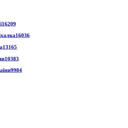
ї
16209
іхалка
16036
а
13165
ни
10383
раїни
9984