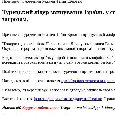
Президент Туреччини Реджеп Тайїп Ердоган
Турецький лідер звинуватив Ізраїль у 
загрозам.
Президент Туреччини Реджеп Тайїп Ердоган припустив ймовірніс
"Говорю відкрито: після Палестини та Лівану землі нашої Батьк
Окупація, терор та агресія вже біля нашого порога", - заявив ту
Ердоган звинуватив Ізраїль у спробах поширити конфлікт. За йог
всілякими провокаціями втягнути у свій вогонь країни регіону"
Політик наголосив на готовності Туреччини протистояти загро
Нагадаємо, в ніч проти 1 жовтня
армія Ізраїлю оголосила про по
Як відомо, 28 вересня рух Хезболла підтвердив загибель свого 
Ввечері 1 жовтня
Іран завдав ракетного удару по Ізраїлю
. Ізраї
Новини від
Корреспондент.net
в Telegram та WhatsApp. Підпис