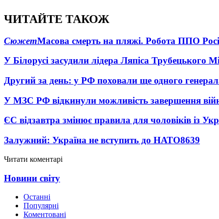
ЧИТАЙТЕ ТАКОЖ
Сюжет
Масова смерть на пляжі. Робота ППО Росі
У Білорусі засудили лідера Ляпіса Трубецького М
Другий за день: у РФ поховали ще одного генерал
У МЗС РФ відкинули можливість завершення вій
ЄС відзавтра змінює правила для чоловіків із Ук
Залужний: Україна не вступить до НАТО
8639
Читати коментарі
Новини світу
Останні
Популярні
Коментовані