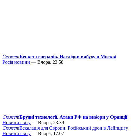
Сюжет
Бенкет генералів. Наслідки вибуху в Москві
Росія новини
— Вчора, 23:58
Сюжет
Брудні технології. Атаки РФ на вибори у Франції
Новини світу
— Вчора, 23:39
Сюжет
Ескалація для Європи. Російський дрон в Лейпцигу
Новини світу
— Вчора, 17:07