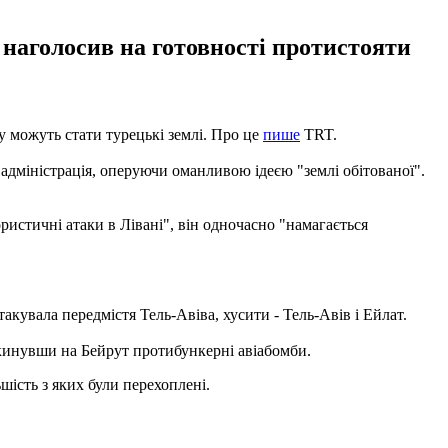
 наголосив на готовності протистояти
 можуть стати турецькі землі. Про це
пише
TRT.
 адміністрація, оперуючи оманливою ідеєю "землі обітованої".
ористичні атаки в Лівані", він одночасно "намагається
такувала передмістя Тель-Авіва, хусити - Тель-Авів і Ейлат.
 скинувши на Бейрут протибункерні авіабомби.
ьшість з яких були перехоплені.