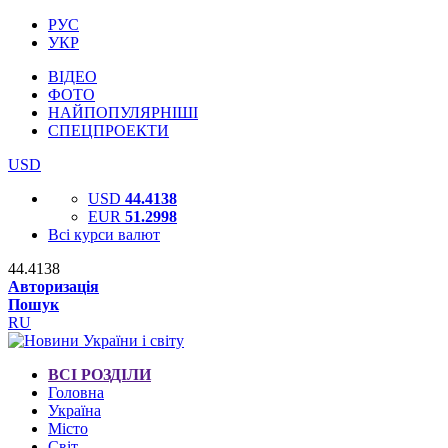
РУС
УКР
ВІДЕО
ФОТО
НАЙПОПУЛЯРНІШІ
СПЕЦПРОЕКТИ
USD
USD
44.4138
EUR
51.2998
Всі курси валют
44.4138
Авторизація
Пошук
RU
ВСІ РОЗДІЛИ
Головна
Україна
Місто
Світ