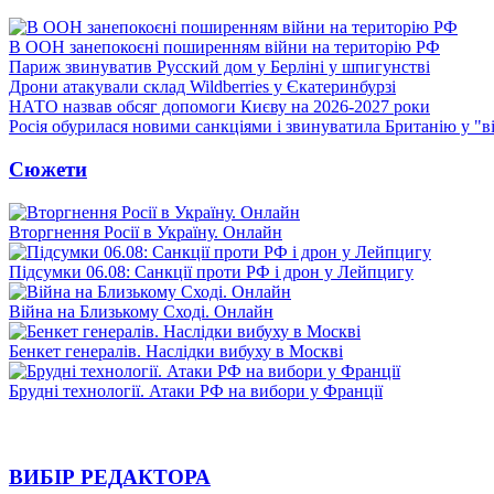
В ООН занепокоєні поширенням війни на територію РФ
Париж звинуватив Русский дом у Берліні у шпигунстві
Дрони атакували склад Wildberries у Єкатеринбурзі
НАТО назвав обсяг допомоги Києву на 2026-2027 роки
Росія обурилася новими санкціями і звинуватила Британію у "в
Сюжети
Вторгнення Росії в Україну. Онлайн
Підсумки 06.08: Санкції проти РФ і дрон у Лейпцигу
Війна на Близькому Сході. Онлайн
Бенкет генералів. Наслідки вибуху в Москві
Брудні технології. Атаки РФ на вибори у Франції
ВИБІР РЕДАКТОРА