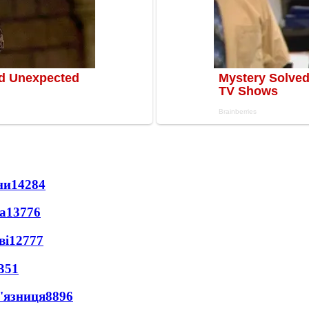
ни
14284
а
13776
ві
12777
351
'язниця
8896