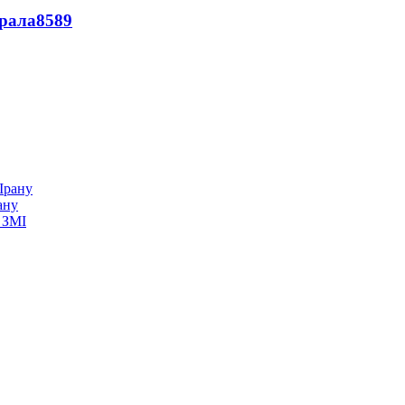
ерала
8589
ану
 ЗМІ