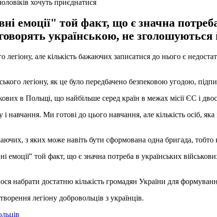
чоловіків хочуть приєднатися
ні емоції" той факт, що є значна потреба
 говорять українською, не зголошуються 
о легіону, але кількість бажаючих записатися до нього є недоста
ського легіону, як це було передбачено безпековою угодою, під
ових в Польщі, що найбільше серед країн в межах місії ЄС і дво
 і навчання. Ми готові до цього навчання, але кількість осіб, яка
жаючих, з яких може навіть бути сформована одна бригада, тобто к
і емоції" той факт, що є значна потреба в українських військових
ося набрати достатню кількість громадян України для формуванн
створення легіону добровольців з українців.
ольців