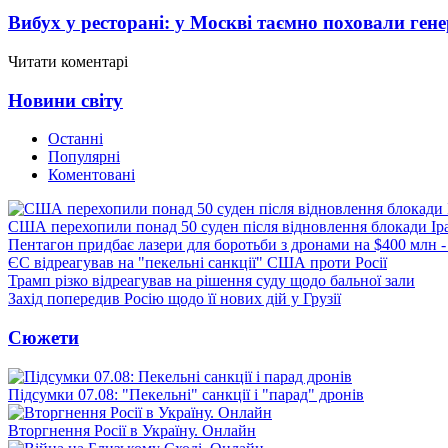
Вибух у ресторані: у Москві таємно поховали ген
Читати коментарі
Новини світу
Останні
Популярні
Коментовані
США перехопили понад 50 суден після відновлення блокади Ір
Пентагон придбає лазери для боротьби з дронами на $400 млн -
ЄС відреагував на "пекельні санкції" США проти Росії
Трамп різко відреагував на рішення суду щодо бальної зали
Захід попередив Росію щодо її нових дій у Грузії
Сюжети
Підсумки 07.08: "Пекельні" санкції і "парад" дронів
Вторгнення Росії в Україну. Онлайн