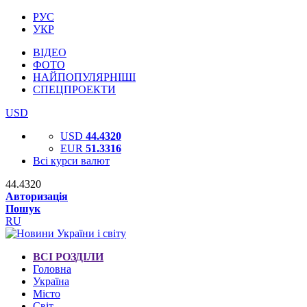
РУС
УКР
ВІДЕО
ФОТО
НАЙПОПУЛЯРНІШІ
СПЕЦПРОЕКТИ
USD
USD
44.4320
EUR
51.3316
Всі курси валют
44.4320
Авторизація
Пошук
RU
ВСІ РОЗДІЛИ
Головна
Україна
Місто
Світ