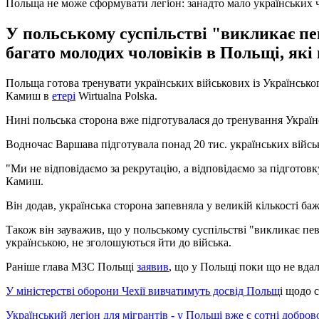
Польща не може сформувати легіон: занадто мало українських 
У польському суспільстві "викликає пев
багато молодих чоловіків в Польщі, які
Польща готова тренувати українських військових із Українськог
Камиш в
етері
Wirtualna Polska.
Нині польська сторона вже підготувалася до тренування Україн
Водночас Варшава підготувала понад 20 тис. українських військ
"Ми не відповідаємо за рекрутацію, а відповідаємо за підготовку
Камиш.
Він додав, українська сторона запевняла у великій кількості ба
Також він зауважив, що у польському суспільстві "викликає певн
українською, не зголошуються йти до війська.
Раніше глава МЗС Польщі
заявив
, що у Польщі поки що не вдал
У міністерстві оборони Чехії вивчатимуть досвід Польщ
і щодо 
Український легіон для мігрантів - у Польщі вже є сотні добров