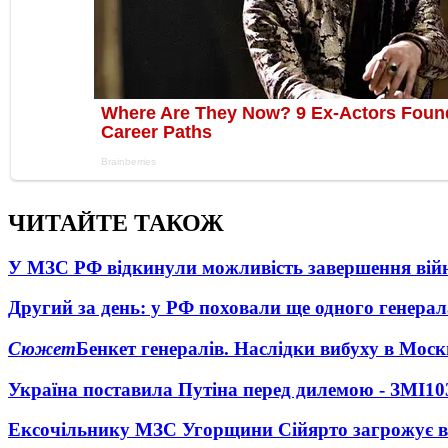
ЧИТАЙТЕ ТАКОЖ
У МЗС РФ відкинули можливість завершення вій
Другий за день: у РФ поховали ще одного генерал
Сюжет
Бенкет генералів. Наслідки вибуху в Моск
Україна поставила Путіна перед дилемою - ЗМІ
10
Ексочільнику МЗС Угорщини Сійярто загрожує в