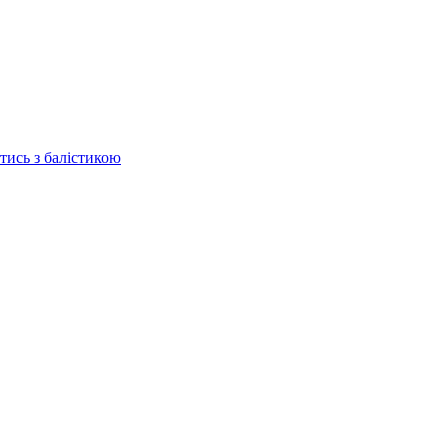
отись з балістикою