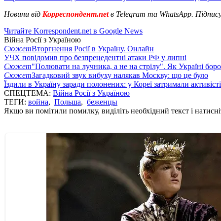
Новини від
Корреспондент.net
в Telegram та WhatsApp. Підпис
Читайте Korrespondent.net в Google News
Війна Росії з Україною
Сюжет
Вторгнення Росії в Україну. Онлайн
УЧХ повідомив про безпрецедентні атаки РФ у липні
Сюжет
"Полювати на лучника, а не на стрілу". Як Україні бор
Сюжет
Загадковий звук вибуху налякав Москву: що це було
Їздили в Україну заради полонених: у Кореї затримали активіст
СПЕЦТЕМА:
Війна Росії з Україною
ТЕГИ:
война
,
Польша
,
беженцы
Якщо ви помітили помилку, виділіть необхідний текст і натисніт