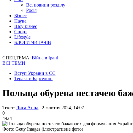
Всі новини розділу
Росія
Бізнес
Наука
Шоу-бізнес
Спорт
Lifestyle
БЛОГИ ЧИТАЧІВ
СПЕЦТЕМА:
Війна в Ірані
ВСІ ТЕМИ
Вступ України в ЄС
Теракт в Барселоні
Польща обурена нестачею баж
Текст:
Лиса Анна
, 2 жовтня 2024, 14:07
0
4924
Фото: Getty Images (ілюстративне фото)