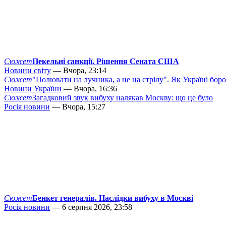
Сюжет
Пекельні санкції. Рішення Сената США
Новини світу
— Вчора, 23:14
Сюжет
"Полювати на лучника, а не на стрілу". Як Україні бор
Новини України
— Вчора, 16:36
Сюжет
Загадковий звук вибуху налякав Москву: що це було
Росія новини
— Вчора, 15:27
Сюжет
Бенкет генералів. Наслідки вибуху в Москві
Росія новини
— 6 серпня 2026, 23:58