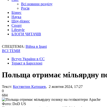
Всі новини розділу
Росія
Бізнес
Наука
Шоу-бізнес
Спорт
Lifestyle
БЛОГИ ЧИТАЧІВ
СПЕЦТЕМА:
Війна в Ірані
ВСІ ТЕМИ
Вступ України в ЄС
Теракт в Барселоні
Польща отримає мільярдну по
Текст:
Костянтин Катишев
, 2 жовтня 2024, 17:27
0
684
Фото: DoD US