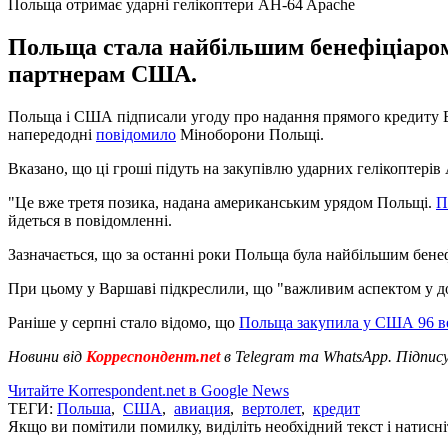
Польща отримає ударні гелікоптери AH-64 Apache
Польща стала найбільшим бенефіціаром
партнерам США.
Польща і США підписали угоду про надання прямого кредиту Вар
напередодні
повідомило
Міноборони Польщі.
Вказано, що ці гроші підуть на закупівлю ударних гелікоптерів
"Це вже третя позика, надана американським урядом Польщі.
П
йдеться в повідомленні.
Зазначається, що за останні роки Польща була найбільшим бен
При цьому у Варшаві підкреслили, що "важливим аспектом у до
Раніше у серпні стало відомо, що
Польща закупила у США 96 ве
Новини від
Корреспондент.net
в Telegram та WhatsApp. Підпис
Читайте Korrespondent.net в Google News
ТЕГИ:
Польша
,
США
,
авиация
,
вертолет
,
кредит
Якщо ви помітили помилку, виділіть необхідний текст і натисніт