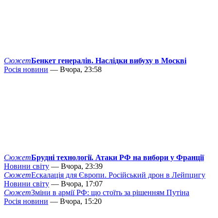
Сюжет
Бенкет генералів. Наслідки вибуху в Москві
Росія новини
— Вчора, 23:58
Сюжет
Брудні технології. Атаки РФ на вибори у Франції
Новини світу
— Вчора, 23:39
Сюжет
Ескалація для Європи. Російський дрон в Лейпцигу
Новини світу
— Вчора, 17:07
Сюжет
Зміни в армії РФ: що стоїть за рішенням Путіна
Росія новини
— Вчора, 15:20