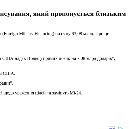
ансування, який пропонується близьким
oreign Military Financing) на суму $3,08 млрд. Про це
яд США надав Польщі прямих позик на 7,08 млрд доларів", –
рам США.
раїни".
і щодо ураження цілей та замінять Мі-24.