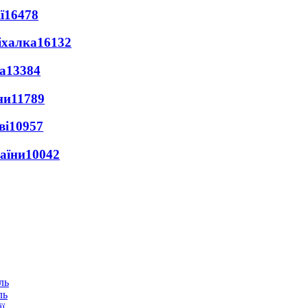
ї
16478
іхалка
16132
а
13384
ни
11789
ві
10957
раїни
10042
ль
ї