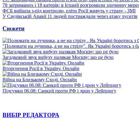
78 затриманих і 18 катерів: в Іспанії розгромили злочинну мер
ФСБ вийшла з-під контролю, еліти Росії живуть у страху - ЗМІ
У Саудівській Аравії 11 людей постраждали через атаку хуситів
Сюжети
"Полювати на лучника, а не на стрілу". Як Україні боротись з 
Загадковий звук вибуху налякав Москву: що це було
Вторгнення Росії в Україну. Онлайн
Війна на Близькому Сході. Онлайн
Підсумки 06.08: Санкції проти РФ і дрон у Лейпцигу
ВИБІР РЕДАКТОРА