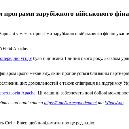
 програми зарубіжного військового фін
шаві у межах програми зарубіжного військового фінансування (F
 AH-64 Apache.
опередню угоду
було підписано 1 липня цього року. Загалом ур
ефіціаром цього механізму, який пропонується близьким партне
сягненні цих домовленостей є також співпраця на підтримку Ук
ртольотів Apache
. Ці машини забезпечать нові бойові можливост
уйтесь на наші канали
https://t.me/korrespondentnet
та
WhatsApp
ь Ctrl + Enter, щоб повідомити про це редакцію.