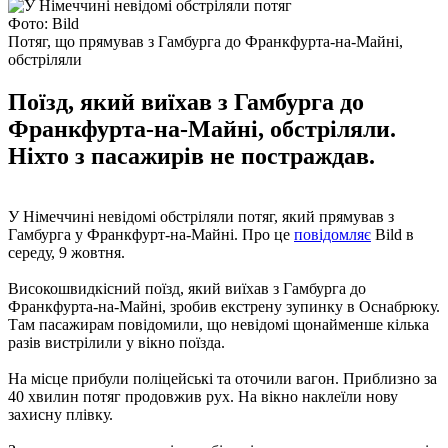
Фото: Bild
Потяг, що прямував з Гамбурга до Франкфурта-на-Майні,
обстріляли
Поїзд, який виїхав з Гамбурга до
Франкфурта-на-Майні, обстріляли.
Ніхто з пасажирів не постраждав.
У Німеччині невідомі обстріляли потяг, який прямував з
Гамбурга у Франкфурт-на-Майні. Про це
повідомляє
Bild в
середу, 9 жовтня.
Високошвидкісний поїзд, який виїхав з Гамбурга до
Франкфурта-на-Майні, зробив екстрену зупинку в Оснабрюку.
Там пасажирам повідомили, що невідомі щонайменше кілька
разів вистрілили у вікно поїзда.
На місце прибули поліцейські та оточили вагон. Приблизно за
40 хвилин потяг продовжив рух. На вікно наклеїли нову
захисну плівку.