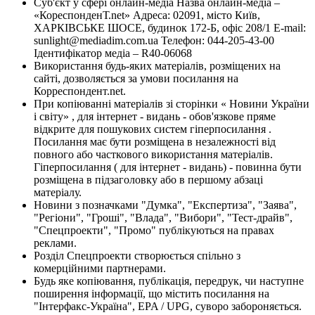
Суб'єкт у сфері онлайн-медіа Назва онлайн-медіа –
«КореспонденТ.net» Адреса: 02091, місто Київ,
ХАРКІВСЬКЕ ШОСЕ, будинок 172-Б, офіс 208/1 E-mail:
sunlight@mediadim.com.ua
Телефон: 044-205-43-00
Ідентифікатор медіа – R40-06068
Використання будь-яких матеріалів, розміщених на
сайті, дозволяється за умови посилання на
Корреспондент.net.
При копіюванні матеріалів зі сторінки « Новини України
і світу» , для інтернет - видань - обов'язкове пряме
відкрите для пошукових систем гіперпосилання .
Посилання має бути розміщена в незалежності від
повного або часткового використання матеріалів.
Гіперпосилання ( для інтернет - видань) - повинна бути
розміщена в підзаголовку або в першому абзаці
матеріалу.
Новини з позначками "Думка", "Експертиза", "Заява",
"Регіони", "Гроші", "Влада", "Вибори", "Тест-драйв",
"Спецпроекти", "Промо" публікуються на правах
реклами.
Розділ Спецпроекти створюється спільно з
комерційними партнерами.
Будь яке копіювання, публікація, передрук, чи наступне
поширення інформації, що містить посилання на
"Інтерфакс-Україна", EPA / UPG, суворо забороняється.