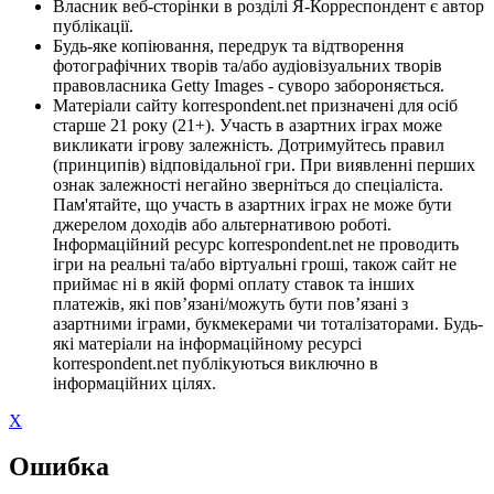
Власник веб-сторінки в розділі Я-Корреспондент є автор
публікації.
Будь-яке копіювання, передрук та відтворення
фотографічних творів та/або аудіовізуальних творів
правовласника Getty Images - суворо забороняється.
Матеріали сайту korrespondent.net призначені для осіб
старше 21 року (21+). Участь в азартних іграх може
викликати ігрову залежність. Дотримуйтесь правил
(принципів) відповідальної гри. При виявленні перших
ознак залежності негайно зверніться до спеціаліста.
Пам'ятайте, що участь в азартних іграх не може бути
джерелом доходів або альтернативою роботі.
Інформаційний ресурс korrespondent.net не проводить
ігри на реальні та/або віртуальні гроші, також сайт не
приймає ні в якій формі оплату ставок та інших
платежів, які пов’язані/можуть бути пов’язані з
азартними іграми, букмекерами чи тоталізаторами. Будь-
які матеріали на інформаційному ресурсі
korrespondent.net публікуються виключно в
інформаційних цілях.
X
Ошибка