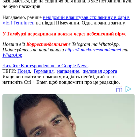
Зазначається, що на сидіннях біля вікна, в яке потрапили кулі,
не було пасажирів.
Нагадаємо, раніше
невідомий влаштував стрілянину в барі в
місті Геппінген
на півдні Німеччини. Одна людина загину.
У Гамбурзі перекривали вокзал через небезпечний вірус
Новини від
Корреспондент.net
в Telegram та WhatsApp.
Підписуйтесь на наші канали
https://t.me/korrespondentnet
та
WhatsApp
Читайте Korrespondent.net в Google News
ТЕГИ:
Поезд
,
Германия
,
нападение
,
железная дорога
Якщо ви помітили помилку, виділіть необхідний текст і
натисніть Ctrl + Enter, щоб повідомити про це редакцію.