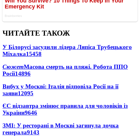
ЧИТАЙТЕ ТАКОЖ
У Білорусі засудили лідера Ляпіса Трубецького
Міхалка
15458
Сюжет
Масова смерть на пляжі. Робота ППО
Росії
14896
Вибух у Москві: Італія відповіла Росії на її
заяви
12095
ЄС відзавтра змінює правила для чоловіків із
України
9646
ЗМІ: У ресторані в Москві загинула дочка
генерала
9143