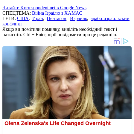
Читайте Korrespondent.net в Google News
СПЕЦТЕМА:
Війна Ізраїлю з ХАМАС
ТЕГИ:
США
,
Иран
,
Пентагон
,
Израиль
,
арабо-израильский
конфликт
Якщо ви помітили помилку, виділіть необхідний текст і
натисніть Ctrl + Enter, щоб повідомити про це редакцію.