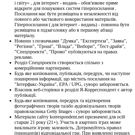
і світу» , для інтернет - видань - обов'язкове пряме
відкрите для пошукових систем гіперпосилання .
Посилання має бути розміщена в незалежності від
повного або часткового використання матеріалів.
Гіперпосилання ( для інтернет - видань) - повинна бути
розміщена в підзаголовку або в першому абзаці
матеріалу.
Новини з позначками "Думка", "Експертиза", "Заява",
"Регіони", "Гроші", "Влада", "Вибори", "Тест-драйв",
"Спецпроекти", "Промо" публікуються на правах
реклами.
Розділ Спецпроекти створюється спільно з
комерційними партнерами.
Будь яке копіювання, публікація, передрук, чи наступне
поширення інформації, що містить посилання на
"Інтерфакс-Україна", EPA / UPG, суворо забороняється.
Власник веб-сторінки в розділі Я-Корреспондент є автор
публікації.
Будь-яке копіювання, передрук та відтворення
фотографічних творів та/або аудіовізуальних творів
правовласника Getty Images - суворо забороняється.
Матеріали сайту korrespondent.net призначені для осіб
старше 21 року (21+). Участь в азартних іграх може
викликати ігрову залежність. Дотримуйтесь правил
(принципів) відповідальної гри. При виявленні перших