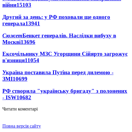
війни
15103
Другий за день: у РФ поховали ще одного
генерала
13941
Сюжет
Бенкет генералів. Наслідки вибуху в
Москві
13696
Ексочільнику МЗС Угорщини Сійярто загрожує
в'язниця
11054
Україна поставила Путіна перед дилемою -
ЗМІ
10699
РФ створила "українську бригаду" з полонених
- ISW
10682
Читати коментарі
Повна версія сайту