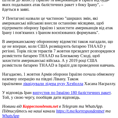
яких подальших атак балістичних ракет з боку Ірану", –
йдеться в заяві.
У Пентагоні назвали це частиною "ширших змін, які
американські військові внесли останніми місяцями, щоб
підтримати оборону Ізраїлю і захистити американців від атак
Ірану і пов'язаних з Іраном воєнізованих формувань".
В американському оборонному відомстві також нагадали, що
це не вперше, коли США розміщують батарею THAAD у
регіоні. Торік після терактів 7 жовтня президент розпорядився
розмістити батарею THAAD на Близькому Сході, щоб
захистити американські війська. А у 2019 році США
розмістили батарею THAAD в Ізраїлі для проведення навчань.
Нагадаємо, 1 жовтня Армія оборони Ізраїлю почала обмежену
наземну операцію на півдні Лівану. Також
ізраїльтяни
ліквідували лідера руху Хезболла
Хасана Насраллу.
У відповідь Іран
випустив по Ізраїлю 180 балістичних ракет
.
Той, у свою чергу, пообіцяв дати відповідь.
Новини від
Корреспондент.net
в Telegram та WhatsApp.
Підписуйтесь на наші канали
https://t.me/korrespondentnet
та
WhatsApp