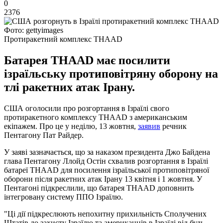
0
2376
Фото: gettyimages
Протиракетний комплекс THAAD
Батарея THAAD має посилити
ізраїльську протиповітряну оборону на
тлі ракетних атак Ірану.
США оголосили про розгортання в Ізраїлі свого
протиракетного комплексу THAAD з американським
екіпажем. Про це у неділю, 13 жовтня,
заявив
речник
Пентагону Пат Райдер.
У заяві зазначається, що за наказом президента Джо Байдена
глава Пентагону Ллойд Остін схвалив розгортання в Ізраїлі
батареї THAAD для посилення ізраїльської протиповітряної
оборони після ракетних атак Ірану 13 квітня і 1 жовтня. У
Пентагоні підкреслили, що батарея THAAD доповнить
інтегровану систему ППО Ізраїлю.
"Ці дії підкреслюють непохитну прихильність Сполучених
Штатів до захисту Ізраїлю та американців в Ізраїлі від будь-