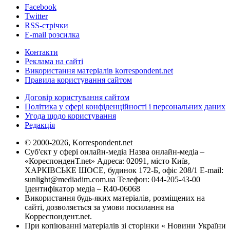
Facebook
Twitter
RSS-стрічки
E-mail розсилка
Контакти
Реклама на сайті
Використання матеріалів korrespondent.net
Правила користування сайтом
Договір користування сайтом
Політика у сфері конфіденційності і персональних даних
Угода щодо користування
Редакція
© 2000-2026, Korrespondent.net
Суб'єкт у сфері онлайн-медіа Назва онлайн-медіа –
«КореспонденТ.net» Адреса: 02091, місто Київ,
ХАРКІВСЬКЕ ШОСЕ, будинок 172-Б, офіс 208/1 E-mail:
sunlight@mediadim.com.ua
Телефон: 044-205-43-00
Ідентифікатор медіа – R40-06068
Використання будь-яких матеріалів, розміщених на
сайті, дозволяється за умови посилання на
Корреспондент.net.
При копіюванні матеріалів зі сторінки « Новини України