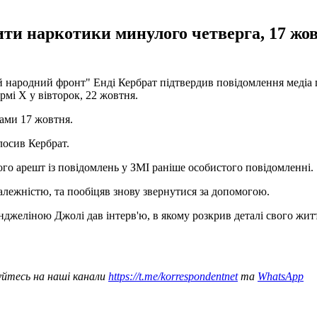
ти наркотики минулого четверга, 17 жов
й народний фронт" Енді Кербрат підтвердив повідомлення медіа п
мі X у вівторок, 22 жовтня.
ками 17 жовтня.
лосив Кербрат.
ого арешт із повідомлень у ЗМІ раніше особистого повідомленні.
лежністю, та пообіцяв знову звернутися за допомогою.
нджеліною Джолі дав інтерв'ю, в якому розкрив деталі свого житт
уйтесь на наші канали
https://t.me/korrespondentnet
та
WhatsApp