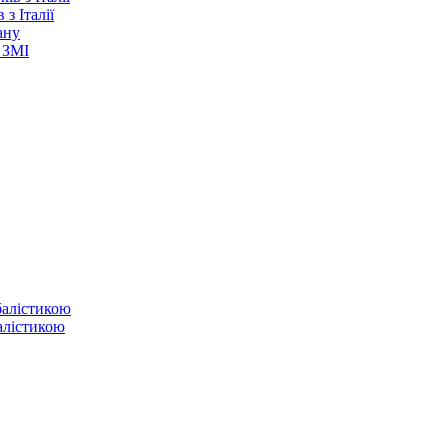
з Італії
ану
 ЗМІ
балістикою