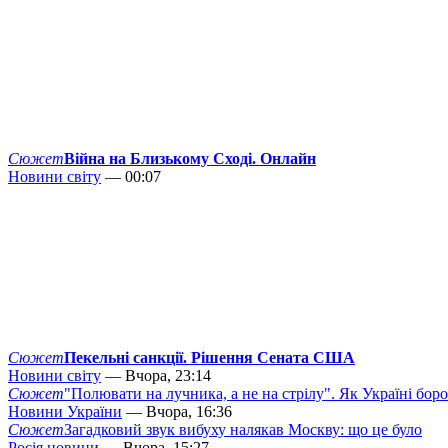
Сюжет
Війна на Близькому Сході. Онлайн
Новини світу
— 00:07
Сюжет
Пекельні санкції. Рішення Сената США
Новини світу
— Вчора, 23:14
Сюжет
"Полювати на лучника, а не на стрілу". Як Україні бор
Новини України
— Вчора, 16:36
Сюжет
Загадковий звук вибуху налякав Москву: що це було
Росія новини
— Вчора, 15:27