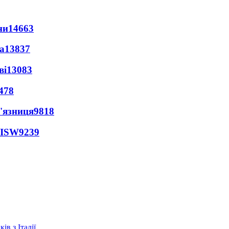
ни
14663
а
13837
ві
13083
478
'язниця
9818
 ISW
9239