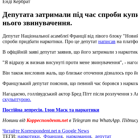
Енді Кербрат
Депутата затримали під час спроби купи
нього звинувачення.
Депутат Національної асамблеї Франції від лівого блоку "Нови
спроби придбати наркотики. Про це депутат
написав
на платфор
В офіційній заяві депутат заявив, що його затримали з наркоти
"Я відразу ж визнав висунуті проти мене звинувачення", - наго
Він також висловив жаль, що близьке оточення дізналось про й
Французький депутат пояснив, що певний час боровся з наркоза
Нагадаємо, голлівудський актор Бред Пітт після розлучення з А
скульптурою.
Постійна депресія. Ілон Маск та наркотики
Новини від
Корреспондент.net
в Telegram та WhatsApp. Підпис
Читайте Korrespondent.net в Google News
ТЕГИ:
наркотики
,
Франция
,
наркомания
,
депутат