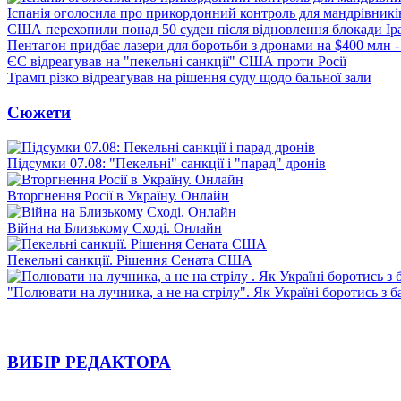
Іспанія оголосила про прикордонний контроль для мандрівників 
США перехопили понад 50 суден після відновлення блокади Ір
Пентагон придбає лазери для боротьби з дронами на $400 млн -
ЄС відреагував на "пекельні санкції" США проти Росії
Трамп різко відреагував на рішення суду щодо бальної зали
Сюжети
Підсумки 07.08: "Пекельні" санкції і "парад" дронів
Вторгнення Росії в Україну. Онлайн
Війна на Близькому Сході. Онлайн
Пекельні санкції. Рішення Сената США
"Полювати на лучника, а не на стрілу". Як Україні боротись з 
ВИБІР РЕДАКТОРА