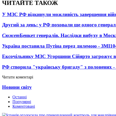
ЧИТАЙТЕ ТАКОЖ
У МЗС РФ відкинули можливість завершення вій
Другий за день: у РФ поховали ще одного генерал
Сюжет
Бенкет генералів. Наслідки вибуху в Моск
Україна поставила Путіна перед дилемою - ЗМІ
10
Ексочільнику МЗС Угорщини Сійярто загрожує в
РФ створила "українську бригаду" з полонених -
Читати коментарі
Новини світу
Останні
Популярні
Коментовані