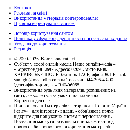
Контакти
Реклама на сайті
Використання матеріалів korrespondent.net
Правила користування сайтом
Договір користування сайтом
Політика у сфері конфіденційності і персональних даних
Угода щодо користування
Редакція
© 2000-2026, Korrespondent.net
Суб'єкт у сфері онлайн-медіа Назва онлайн-медіа –
«КореспонденТ.net» Адреса: 02091, місто Київ,
ХАРКІВСЬКЕ ШОСЕ, будинок 172-Б, офіс 208/1 E-mail:
sunlight@mediadim.com.ua
Телефон: 044-205-43-00
Ідентифікатор медіа – R40-06068
Використання будь-яких матеріалів, розміщених на
сайті, дозволяється за умови посилання на
Корреспондент.net.
При копіюванні матеріалів зі сторінки « Новини України
і світу» , для інтернет - видань - обов'язкове пряме
відкрите для пошукових систем гіперпосилання .
Посилання має бути розміщена в незалежності від
повного або часткового використання матеріалів.