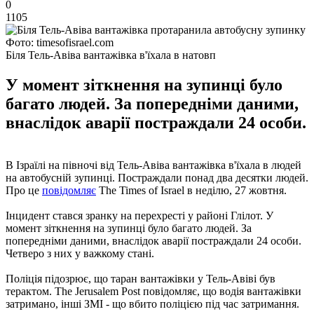
0
1105
Фото: timesofisrael.com
Біля Тель-Авіва вантажівка в'їхала в натовп
У момент зіткнення на зупинці було
багато людей. За попередніми даними,
внаслідок аварії постраждали 24 особи.
В Ізраїлі на півночі від Тель-Авіва вантажівка в'їхала в людей
на автобусній зупинці. Постраждали понад два десятки людей.
Про це
повідомляє
The Times of Israel в неділю, 27 жовтня.
Інцидент стався зранку на перехресті у районі Глілот. У
момент зіткнення на зупинці було багато людей. За
попередніми даними, внаслідок аварії постраждали 24 особи.
Четверо з них у важкому стані.
Поліція підозрює, що таран вантажівки у Тель-Авіві був
терактом. The Jerusalem Post повідомляє, що водія вантажівки
затримано, інші ЗМІ - що вбито поліцією під час затримання.