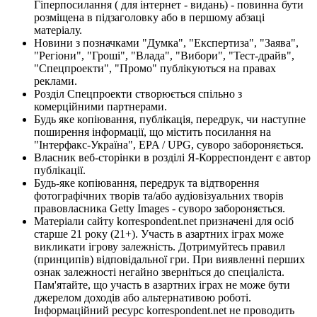
Гіперпосилання ( для інтернет - видань) - повинна бути
розміщена в підзаголовку або в першому абзаці
матеріалу.
Новини з позначками "Думка", "Експертиза", "Заява",
"Регіони", "Гроші", "Влада", "Вибори", "Тест-драйв",
"Спецпроекти", "Промо" публікуються на правах
реклами.
Розділ Спецпроекти створюється спільно з
комерційними партнерами.
Будь яке копіювання, публікація, передрук, чи наступне
поширення інформації, що містить посилання на
"Інтерфакс-Україна", EPA / UPG, суворо забороняється.
Власник веб-сторінки в розділі Я-Корреспондент є автор
публікації.
Будь-яке копіювання, передрук та відтворення
фотографічних творів та/або аудіовізуальних творів
правовласника Getty Images - суворо забороняється.
Матеріали сайту korrespondent.net призначені для осіб
старше 21 року (21+). Участь в азартних іграх може
викликати ігрову залежність. Дотримуйтесь правил
(принципів) відповідальної гри. При виявленні перших
ознак залежності негайно зверніться до спеціаліста.
Пам'ятайте, що участь в азартних іграх не може бути
джерелом доходів або альтернативою роботі.
Інформаційний ресурс korrespondent.net не проводить