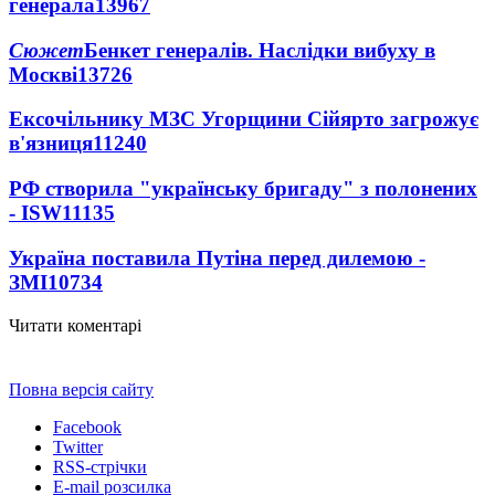
генерала
13967
Сюжет
Бенкет генералів. Наслідки вибуху в
Москві
13726
Ексочільнику МЗС Угорщини Сійярто загрожує
в'язниця
11240
РФ створила "українську бригаду" з полонених
- ISW
11135
Україна поставила Путіна перед дилемою -
ЗМІ
10734
Читати коментарі
Повна версія сайту
Facebook
Twitter
RSS-стрічки
E-mail розсилка