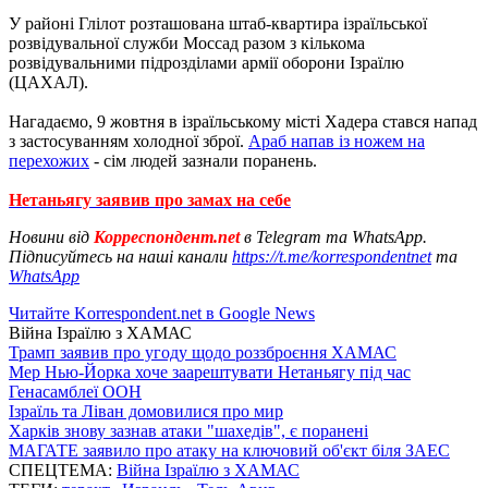
У районі Глілот розташована штаб-квартира ізраїльської
розвідувальної служби Моссад разом з кількома
розвідувальними підрозділами армії оборони Ізраїлю
(ЦАХАЛ).
Нагадаємо, 9 жовтня в ізраїльському місті Хадера стався напад
з застосуванням холодної зброї.
Араб напав із ножем на
перехожих
- сім людей зазнали поранень.
Нетаньягу заявив про замах на себе
Новини від
Корреспондент.net
в Telegram та WhatsApp.
Підписуйтесь на наші канали
https://t.me/korrespondentnet
та
WhatsApp
Читайте Korrespondent.net в Google News
Війна Ізраїлю з ХАМАС
Трамп заявив про угоду щодо роззброєння ХАМАС
Мер Нью-Йорка хоче заарештувати Нетаньягу під час
Генасамблеї ООН
Ізраїль та Ліван домовилися про мир
Харків знову зазнав атаки "шахедів", є поранені
МАГАТЕ заявило про атаку на ключовий об'єкт біля ЗАЕС
СПЕЦТЕМА:
Війна Ізраїлю з ХАМАС