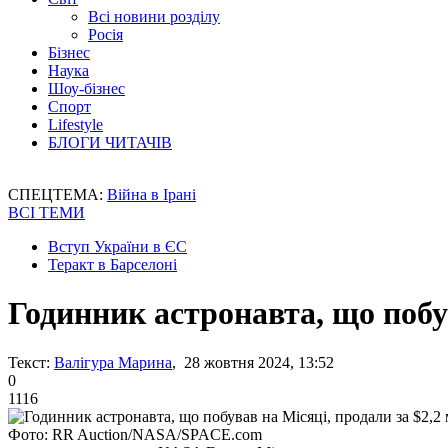
Всі новини розділу
Росія
Бізнес
Наука
Шоу-бізнес
Спорт
Lifestyle
БЛОГИ ЧИТАЧІВ
СПЕЦТЕМА:
Війна в Ірані
ВСІ ТЕМИ
Вступ України в ЄС
Теракт в Барселоні
Годинник астронавта, що побув
Текст:
Валігура Марина
, 28 жовтня 2024, 13:52
0
1116
Фото: RR Auction/NASA/SPACE.com