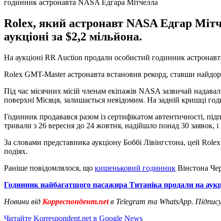
годинник астронавта NASA Едгара Мітчелла
Rolex, який астронавт NASA Едгар Мітч
аукціоні за $2,2 мільйона.
На аукціоні RR Auction продали особистий годинник астронавта
Rolex GMT-Master астронавта встановив рекорд, ставши найдоро
Під час місячних місій членам екіпажів NASA зазвичай надавал
поверхні Місяця, залишається невідомим. На задній кришці год
Годинник продавався разом із сертифікатом автентичності, під
тривали з 26 вересня до 24 жовтня, надійшло понад 30 заявок, і 
За словами представника аукціону Боббі Лівінгстона, цей Rolex
подіях.
Раніше повідомлялося, що
кишеньковий годинник
Вінстона Чер
Годинник найбагатшого пасажира Титаніка продали на аукц
Новини від
Корреспондент.net
в Telegram та WhatsApp. Підпис
Читайте Korrespondent.net в Google News