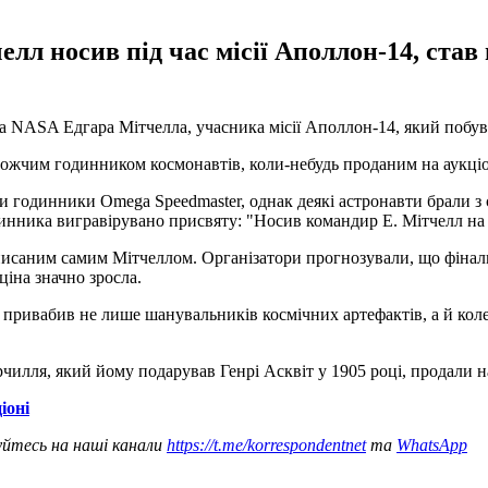
елл носив під час місії Аполлон-14, ста
 NASA Едгара Мітчелла, учасника місії Аполлон-14, який побува
жчим годинником космонавтів, коли-небудь проданим на аукціоні
и годинники Omega Speedmaster, однак деякі астронавти брали з 
инника вигравірувано присвяту: "Носив командир Е. Мітчелл на 
писаним самим Мітчеллом. Організатори прогнозували, що фінальн
ціна значно зросла.
 привабив не лише шанувальників космічних артефактів, а й коле
чилля, який йому подарував Генрі Асквіт у 1905 році, продали на
іоні
уйтесь на наші канали
https://t.me/korrespondentnet
та
WhatsApp