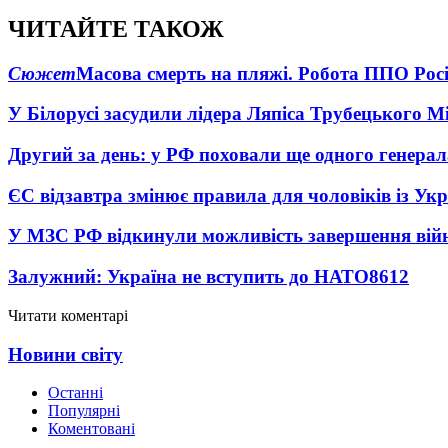
ЧИТАЙТЕ ТАКОЖ
Сюжет
Масова смерть на пляжі. Робота ППО Росі
У Білорусі засудили лідера Ляпіса Трубецького М
Другий за день: у РФ поховали ще одного генерал
ЄС відзавтра змінює правила для чоловіків із Ук
У МЗС РФ відкинули можливість завершення вій
Залужний: Україна не вступить до НАТО
8612
Читати коментарі
Новини світу
Останні
Популярні
Коментовані