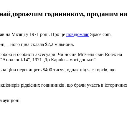
в найдорожчим годинником, проданим на
в на Місяці у 1971 році. Про це
повідомляє
Space.com.
, – його ціна склала $2,2 мільйона.
собою й особисті аксесуари. Чи носив Мітчелл свій Rolex на
"Аполлоні-14", 1971. До Карлін – моєї доньки".
а ціна перевищить $400 тисяч, однак під час торгів, що
кціонерів рідкісних годинників, що брали участь в історичних
 аукціоні.