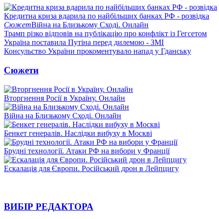
Кредитна криза вдарила по найбільших банках РФ - розвідка
Сюжет
Війна на Близькому Сході. Онлайн
Трамп різко відповів на публікацію про конфлікт із Гегсетом
Україна поставила Путіна перед дилемою - ЗМІ
Консульство України прокоментувало напад у Гданську
Сюжети
Вторгнення Росії в Україну. Онлайн
Війна на Близькому Сході. Онлайн
Бенкет генералів. Наслідки вибуху в Москві
Брудні технології. Атаки РФ на вибори у Франції
Ескалація для Європи. Російський дрон в Лейпцигу
ВИБІР РЕДАКТОРА