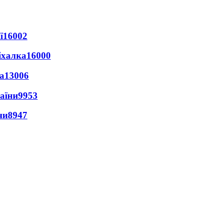
ї
16002
іхалка
16000
а
13006
раїни
9953
ни
8947