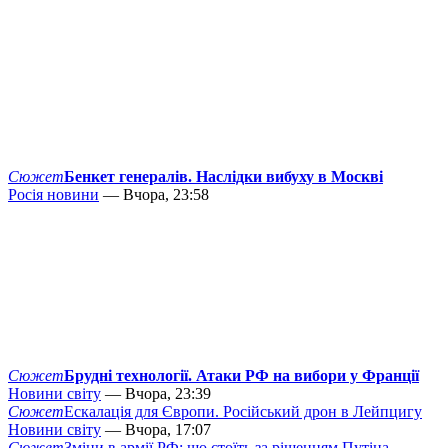
Сюжет
Бенкет генералів. Наслідки вибуху в Москві
Росія новини
— Вчора, 23:58
Сюжет
Брудні технології. Атаки РФ на вибори у Франції
Новини світу
— Вчора, 23:39
Сюжет
Ескалація для Європи. Російський дрон в Лейпцигу
Новини світу
— Вчора, 17:07
Сюжет
Зміни в армії РФ: що стоїть за рішенням Путіна