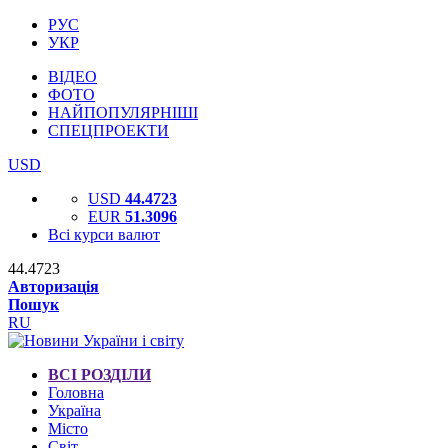
РУС
УКР
ВІДЕО
ФОТО
НАЙПОПУЛЯРНІШІ
СПЕЦПРОЕКТИ
USD
USD
44.4723
EUR
51.3096
Всі курси валют
44.4723
Авторизація
Пошук
RU
ВСІ РОЗДІЛИ
Головна
Україна
Місто
Світ