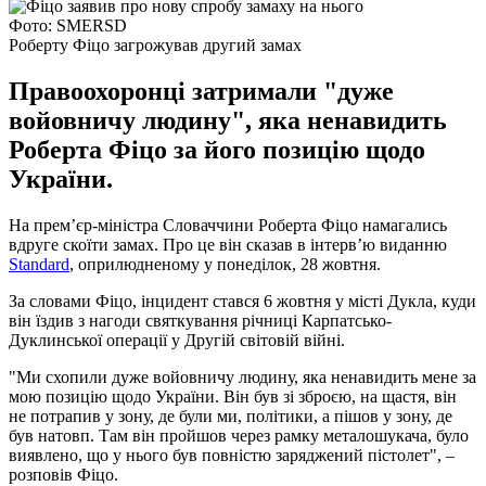
Фото: SMERSD
Роберту Фіцо загрожував другий замах
Правоохоронці затримали "дуже
войовничу людину", яка ненавидить
Роберта Фіцо за його позицію щодо
України.
На прем’єр-міністра Словаччини Роберта Фіцо намагались
вдруге скоїти замах. Про це він сказав в інтерв’ю виданню
Standard
, оприлюдненому у понеділок, 28 жовтня.
За словами Фіцо, інцидент стався 6 жовтня у місті Дукла, куди
він їздив з нагоди святкування річниці Карпатсько-
Дуклинської операції у Другій світовій війні.
"Ми схопили дуже войовничу людину, яка ненавидить мене за
мою позицію щодо України. Він був зі зброєю, на щастя, він
не потрапив у зону, де були ми, політики, а пішов у зону, де
був натовп. Там він пройшов через рамку металошукача, було
виявлено, що у нього був повністю заряджений пістолет", –
розповів Фіцо.