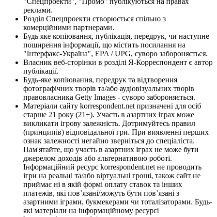
"Спецпроекти", "Промо" публікуються на правах
реклами.
Розділ Спецпроекти створюється спільно з
комерційними партнерами.
Будь яке копіювання, публікація, передрук, чи наступне
поширення інформації, що містить посилання на
"Інтерфакс-Україна", EPA / UPG, суворо забороняється.
Власник веб-сторінки в розділі Я-Корреспондент є автор
публікації.
Будь-яке копіювання, передрук та відтворення
фотографічних творів та/або аудіовізуальних творів
правовласника Getty Images - суворо забороняється.
Матеріали сайту korrespondent.net призначені для осіб
старше 21 року (21+). Участь в азартних іграх може
викликати ігрову залежність. Дотримуйтесь правил
(принципів) відповідальної гри. При виявленні перших
ознак залежності негайно зверніться до спеціаліста.
Пам'ятайте, що участь в азартних іграх не може бути
джерелом доходів або альтернативою роботі.
Інформаційний ресурс korrespondent.net не проводить
ігри на реальні та/або віртуальні гроші, також сайт не
приймає ні в якій формі оплату ставок та інших
платежів, які пов’язані/можуть бути пов’язані з
азартними іграми, букмекерами чи тоталізаторами. Будь-
які матеріали на інформаційному ресурсі