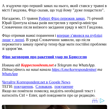
А згадуючи про перший замах на нього, який стався у травні в
місті Гандлова, Фіцо сказав, що тоді йому "дуже пощастило".
Нагадаємо, 15 травня
Роберт Фіцо пережив замах
. 71-річний
Юрай Цинтула кілька разів вистрелив у прем'єр-міністра
Словаччини після виїзного засідання уряду в місті Гандлова.
Фіцо отримав важкі поранення і
вперше з’явився на публіці
лише у липні
. В уряді Словаччини заявили, що після
пережитого замаху прем'єр тепер буде мати постійні проблеми
зі здоров’ям.
Фіцо заговорив про ракетний удар по Брюсселю
Новини від
Корреспондент.net
в Telegram та WhatsApp.
Підписуйтесь на наші канали
https://t.me/korrespondentnet
та
WhatsApp
Читайте Korrespondent.net в Google News
ТЕГИ:
покушения
,
Словакия
,
покушение
Якщо ви помітили помилку, виділіть необхідний текст і
натисніть Ctrl + Enter, щоб повідомити про це редакцію.