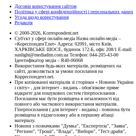
Договір користування сайтом
Політика у сфері конфіденційності і персональних даних
Угода щодо користування
Редакція
© 2000-2026, Korrespondent.net
Суб'єкт у сфері онлайн-медіа Назва онлайн-медіа –
«КореспонденТ.net» Адреса: 02091, місто Київ,
ХАРКІВСЬКЕ ШОСЕ, будинок 172-Б, офіс 208/1 E-mail:
sunlight@mediadim.com.ua
Телефон: 044-205-43-00
Ідентифікатор медіа – R40-06068
Використання будь-яких матеріалів, розміщених на
сайті, дозволяється за умови посилання на
Корреспондент.net.
При копіюванні матеріалів зі сторінки « Новини України
і світу» , для інтернет - видань - обов'язкове пряме
відкрите для пошукових систем гіперпосилання .
Посилання має бути розміщена в незалежності від
повного або часткового використання матеріалів.
Гіперпосилання ( для інтернет - видань) - повинна бути
розміщена в підзаголовку або в першому абзаці
матеріалу.
Новини з позначками "Думка", "Експертиза", "Заява",
"Регіони", "Гроші", "Влада", "Вибори", "Тест-драйв",