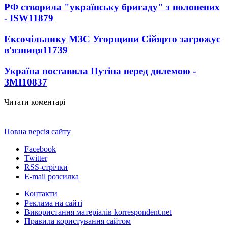
РФ створила "українську бригаду" з полонених
- ISW
11879
Ексочільнику МЗС Угорщини Сійярто загрожує
в'язниця
11739
Україна поставила Путіна перед дилемою -
ЗМІ
10837
Читати коментарі
Повна версія сайту
Facebook
Twitter
RSS-стрічки
E-mail розсилка
Контакти
Реклама на сайті
Використання матеріалів korrespondent.net
Правила користування сайтом