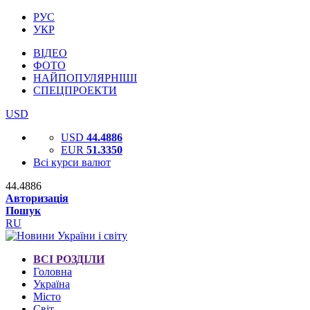
РУС
УКР
ВІДЕО
ФОТО
НАЙПОПУЛЯРНІШІ
СПЕЦПРОЕКТИ
USD
USD
44.4886
EUR
51.3350
Всі курси валют
44.4886
Авторизація
Пошук
RU
ВСІ РОЗДІЛИ
Головна
Україна
Місто
Світ