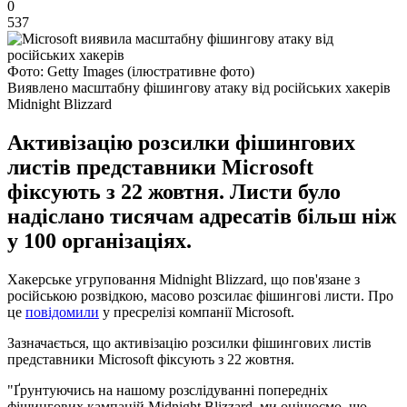
0
537
Фото: Getty Images (ілюстративне фото)
Виявлено масштабну фішингову атаку від російських хакерів
Midnight Blizzard
Активізацію розсилки фішингових
листів представники Microsoft
фіксують з 22 жовтня. Листи було
надіслано тисячам адресатів більш ніж
у 100 організаціях.
Хакерське угруповання Midnight Blizzard, що пов'язане з
російською розвідкою, масово розсилає фішингові листи. Про
це
повідомили
у пресрелізі компанії Microsoft.
Зазначається, що активізацію розсилки фішингових листів
представники Microsoft фіксують з 22 жовтня.
"Ґрунтуючись на нашому розслідуванні попередніх
фішингових кампаній Midnight Blizzard, ми оцінюємо, що