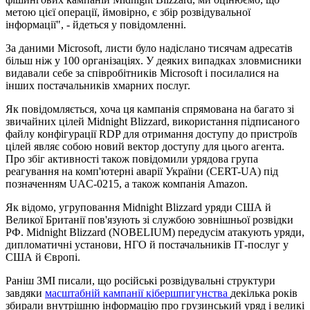
метою цієї операції, ймовірно, є збір розвідувальної
інформації", - йдеться у повідомленні.
За даними Microsoft, листи було надіслано тисячам адресатів
більш ніж у 100 організаціях. У деяких випадках зловмисники
видавали себе за співробітників Microsoft і посилалися на
інших постачальників хмарних послуг.
Як повідомляється, хоча ця кампанія спрямована на багато зі
звичайних цілей Midnight Blizzard, використання підписаного
файлу конфігурації RDP для отримання доступу до пристроїв
цілей являє собою новий вектор доступу для цього агента.
Про збіг активності також повідомили урядова група
реагування на комп'ютерні аварії України (CERT-UA) під
позначенням UAC-0215, а також компанія Amazon.
Як відомо, угруповання Midnight Blizzard уряди США й
Великої Британії пов'язують зі службою зовнішньої розвідки
РФ. Midnight Blizzard (NOBELIUM) передусім атакують уряди,
дипломатичні установи, НГО й постачальників ІТ-послуг у
США й Європі.
Раніш ЗМІ писали, що російські розвідувальні структури
завдяки
масштабній кампанії кібершпигунства
декілька років
збирали внутрішню інформацію про грузинський уряд і великі