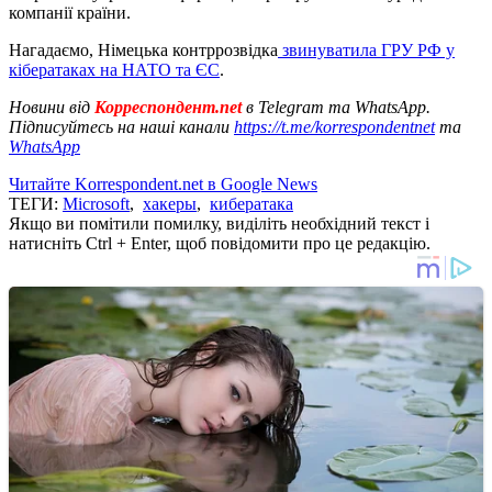
компанії країни.
Нагадаємо, Німецька контррозвідка
звинуватила ГРУ РФ у
кібератаках на НАТО та ЄС
.
Новини від
Корреспондент.net
в Telegram та WhatsApp.
Підписуйтесь на наші канали
https://t.me/korrespondentnet
та
WhatsApp
Читайте Korrespondent.net в Google News
ТЕГИ:
Microsoft
,
хакеры
,
кибератака
Якщо ви помітили помилку, виділіть необхідний текст і
натисніть Ctrl + Enter, щоб повідомити про це редакцію.