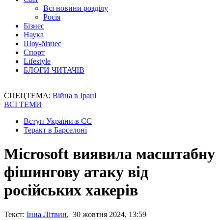
Всі новини розділу
Росія
Бізнес
Наука
Шоу-бізнес
Спорт
Lifestyle
БЛОГИ ЧИТАЧІВ
СПЕЦТЕМА:
Війна в Ірані
ВСІ ТЕМИ
Вступ України в ЄС
Теракт в Барселоні
Microsoft виявила масштабну
фішингову атаку від
російських хакерів
Текст:
Інна Літвин
, 30 жовтня 2024, 13:59