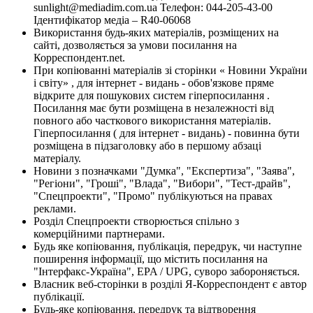
sunlight@mediadim.com.ua
Телефон: 044-205-43-00
Ідентифікатор медіа – R40-06068
Використання будь-яких матеріалів, розміщених на
сайті, дозволяється за умови посилання на
Корреспондент.net.
При копіюванні матеріалів зі сторінки « Новини України
і світу» , для інтернет - видань - обов'язкове пряме
відкрите для пошукових систем гіперпосилання .
Посилання має бути розміщена в незалежності від
повного або часткового використання матеріалів.
Гіперпосилання ( для інтернет - видань) - повинна бути
розміщена в підзаголовку або в першому абзаці
матеріалу.
Новини з позначками "Думка", "Експертиза", "Заява",
"Регіони", "Гроші", "Влада", "Вибори", "Тест-драйв",
"Спецпроекти", "Промо" публікуються на правах
реклами.
Розділ Спецпроекти створюється спільно з
комерційними партнерами.
Будь яке копіювання, публікація, передрук, чи наступне
поширення інформації, що містить посилання на
"Інтерфакс-Україна", EPA / UPG, суворо забороняється.
Власник веб-сторінки в розділі Я-Корреспондент є автор
публікації.
Будь-яке копіювання, передрук та відтворення