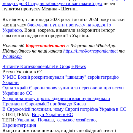
можуть до 31 грудня заблокувати вантажний рух
перед
пунктом пропуску Медика - Шегині.
Як відомо, з листопада 2023 року і до літа 2024 року поляки
час від часу
блокували пункти пропуску на кордоні з
Україною
. Вони, зокрема, вимагали заборонити імпорт
сільськогосподарської продукції з України.
Новини від
Корреспондент.net
в Telegram та WhatsApp.
Підписуйтесь на наші канали
https://t.me/korrespondentnet
та
WhatsApp
Читайте Korrespondent.net в Google News
Вступ України в ЄС
У МЗС Боснії розкритикували "швидшу" євроінтеграцію
України
Одна з країн Європи знову зупинила переговори про вступ
України до ЄС
Угорщина знову проти: відкриття кластерів відклали
Президент Єврокомісії прибула до Києва
В Єврокомісії пояснили, чому Європі потрібна Україна в ЄС
СПЕЦТЕМА:
Вступ України в ЄС
ТЕГИ:
Украина
,
Польша
,
сельское хозяйство
,
Евроинтеграция
Якщо ви помітили помилку, виділіть необхідний текст і