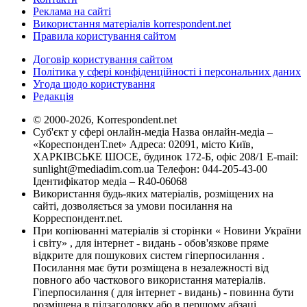
Реклама на сайті
Використання матеріалів korrespondent.net
Правила користування сайтом
Договір користування сайтом
Політика у сфері конфіденційності і персональних даних
Угода щодо користування
Редакція
© 2000-2026, Korrespondent.net
Суб'єкт у сфері онлайн-медіа Назва онлайн-медіа –
«КореспонденТ.net» Адреса: 02091, місто Київ,
ХАРКІВСЬКЕ ШОСЕ, будинок 172-Б, офіс 208/1 E-mail:
sunlight@mediadim.com.ua
Телефон: 044-205-43-00
Ідентифікатор медіа – R40-06068
Використання будь-яких матеріалів, розміщених на
сайті, дозволяється за умови посилання на
Корреспондент.net.
При копіюванні матеріалів зі сторінки « Новини України
і світу» , для інтернет - видань - обов'язкове пряме
відкрите для пошукових систем гіперпосилання .
Посилання має бути розміщена в незалежності від
повного або часткового використання матеріалів.
Гіперпосилання ( для інтернет - видань) - повинна бути
розміщена в підзаголовку або в першому абзаці