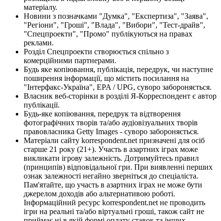
матеріалу.
Новини з позначками "Думка", "Експертиза", "Заява",
"Регіони", "Гроші", "Влада", "Вибори", "Тест-драйв",
"Спецпроекти", "Промо" публікуються на правах
реклами.
Розділ Спецпроекти створюється спільно з
комерційними партнерами.
Будь яке копіювання, публікація, передрук, чи наступне
поширення інформації, що містить посилання на
"Інтерфакс-Україна", EPA / UPG, суворо забороняється.
Власник веб-сторінки в розділі Я-Корреспондент є автор
публікації.
Будь-яке копіювання, передрук та відтворення
фотографічних творів та/або аудіовізуальних творів
правовласника Getty Images - суворо забороняється.
Матеріали сайту korrespondent.net призначені для осіб
старше 21 року (21+). Участь в азартних іграх може
викликати ігрову залежність. Дотримуйтесь правил
(принципів) відповідальної гри. При виявленні перших
ознак залежності негайно зверніться до спеціаліста.
Пам'ятайте, що участь в азартних іграх не може бути
джерелом доходів або альтернативою роботі.
Інформаційний ресурс korrespondent.net не проводить
ігри на реальні та/або віртуальні гроші, також сайт не
приймає ні в якій формі оплату ставок та інших