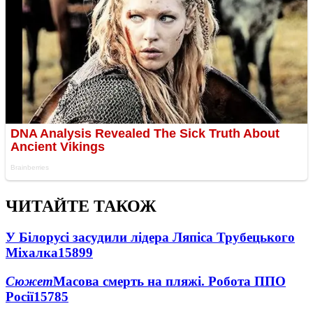
ЧИТАЙТЕ ТАКОЖ
У Білорусі засудили лідера Ляпіса Трубецького
Міхалка
15899
Сюжет
Масова смерть на пляжі. Робота ППО
Росії
15785