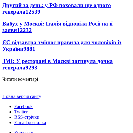
Другий за день: у РФ поховали ще одного
генерала
12539
Вибух у Москві: Італія відповіла Росії на її
заяви
12232
ЄС відзавтра змінює правила для чоловіків із
України
9881
ЗМІ: У ресторані в Москві загинула дочка
генерала
9293
Читати коментарі
Повна версія сайту
Facebook
Twitter
RSS-стрічки
E-mail розсилка
Контакти