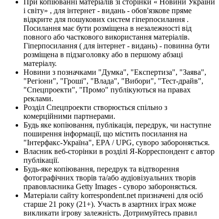
При копіюванні матеріалів зі сторінки « Новини України
і світу» , для інтернет - видань - обов'язкове пряме
відкрите для пошукових систем гіперпосилання .
Посилання має бути розміщена в незалежності від
повного або часткового використання матеріалів.
Гіперпосилання ( для інтернет - видань) - повинна бути
розміщена в підзаголовку або в першому абзаці
матеріалу.
Новини з позначками "Думка", "Експертиза", "Заява",
"Регіони", "Гроші", "Влада", "Вибори", "Тест-драйв",
"Спецпроекти", "Промо" публікуються на правах
реклами.
Розділ Спецпроекти створюється спільно з
комерційними партнерами.
Будь яке копіювання, публікація, передрук, чи наступне
поширення інформації, що містить посилання на
"Інтерфакс-Україна", EPA / UPG, суворо забороняється.
Власник веб-сторінки в розділі Я-Корреспондент є автор
публікації.
Будь-яке копіювання, передрук та відтворення
фотографічних творів та/або аудіовізуальних творів
правовласника Getty Images - суворо забороняється.
Матеріали сайту korrespondent.net призначені для осіб
старше 21 року (21+). Участь в азартних іграх може
викликати ігрову залежність. Дотримуйтесь правил