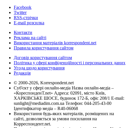
Facebook
Twitter
RSS-стрічки
E-mail розсилка
Контакти
Реклама на сайті
Використання матеріалів korrespondent.net
Правила користування сайтом
Договір користування сайтом
Політика у сфері конфіденційності і персональних даних
Угода щодо користування
Редакція
© 2000-2026, Korrespondent.net
Суб'єкт у сфері онлайн-медіа Назва онлайн-медіа –
«КореспонденТ.net» Адреса: 02091, місто Київ,
ХАРКІВСЬКЕ ШОСЕ, будинок 172-Б, офіс 208/1 E-mail:
sunlight@mediadim.com.ua
Телефон: 044-205-43-00
Ідентифікатор медіа – R40-06068
Використання будь-яких матеріалів, розміщених на
сайті, дозволяється за умови посилання на
Корреспондент.net.