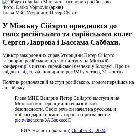
Фото: Darko Vojinovic (архів)
Глава МЗС Угорщини Петер Сіярто
У Мінську Сійярто приєднався до
своїх російського та сирійського колег
Сергєя Лаврова і Бассама Саббахи.
Міністр закордонних справ Угорщини Петер Сійярто
заговорив російською під час виступу на Мінській
конференції з питань євразійської безпеки у Білорусі. Про це
свідчить
відео
, яке поширили росЗМІ у четвер, 31 жовтня.
Політик розпочавсвій виступ російською, згодом перейшов на
англійську.
Глава МИД Венгрии Петер Сийярто выступил на
Минской конференции по евразийской
безопасности. Свою речь он начал на русском, и
поблагодарил организаторов за приглашение
pic.twitter.com/3AGsuxecdC
— РИА Новости (@rianru)
October 31, 2024