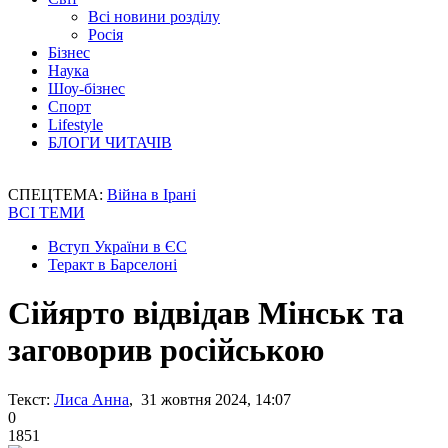
Всі новини розділу
Росія
Бізнес
Наука
Шоу-бізнес
Спорт
Lifestyle
БЛОГИ ЧИТАЧІВ
СПЕЦТЕМА:
Війна в Ірані
ВСІ ТЕМИ
Вступ України в ЄС
Теракт в Барселоні
Сійярто відвідав Мінськ та
заговорив російською
Текст:
Лиса Анна
, 31 жовтня 2024, 14:07
0
1851