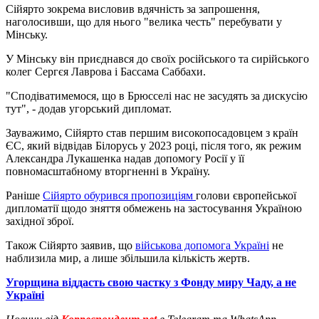
Сійярто зокрема висловив вдячність за запрошення,
наголосивши, що для нього "велика честь" перебувати у
Мінську.
У Мінську він приєднався до своїх російського та сирійського
колег Сергєя Лаврова і Бассама Саббахи.
"Сподіватимемося, що в Брюсселі нас не засудять за дискусію
тут", - додав угорський дипломат.
Зауважимо, Сійярто став першим високопосадовцем з країн
ЄС, який відвідав Білорусь у 2023 році, після того, як режим
Александра Лукашенка надав допомогу Росії у її
повномасштабному вторгненні в Україну.
Раніше
Сійярто обурився пропозиціям
голови європейської
дипломатії щодо зняття обмежень на застосування Україною
західної зброї.
Також Сійярто заявив, що
військова допомога Україні
не
наблизила мир, а лише збільшила кількість жертв.
Угорщина віддасть свою частку з Фонду миру Чаду, а не
Україні