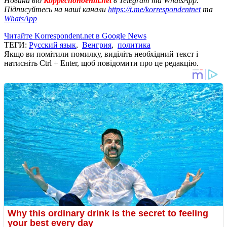
Новини від
Корреспондент.net
в Telegram та WhatsApp.
Підписуйтесь на наші канали
https://t.me/korrespondentnet
та
WhatsApp
Читайте Korrespondent.net в Google News
ТЕГИ:
Русский язык
,
Венгрия
,
политика
Якщо ви помітили помилку, виділіть необхідний текст і
натисніть Ctrl + Enter, щоб повідомити про це редакцію.