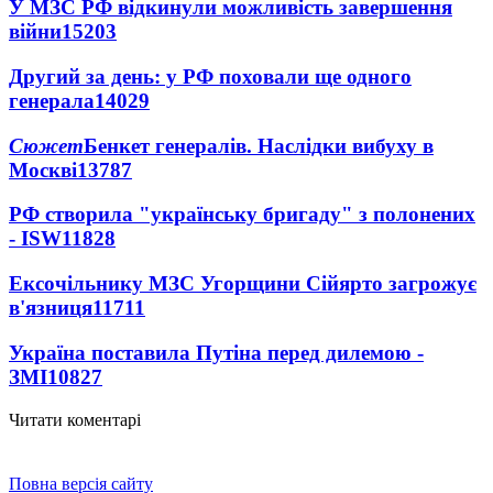
У МЗС РФ відкинули можливість завершення
війни
15203
Другий за день: у РФ поховали ще одного
генерала
14029
Сюжет
Бенкет генералів. Наслідки вибуху в
Москві
13787
РФ створила "українську бригаду" з полонених
- ISW
11828
Ексочільнику МЗС Угорщини Сійярто загрожує
в'язниця
11711
Україна поставила Путіна перед дилемою -
ЗМІ
10827
Читати коментарі
Повна версія сайту