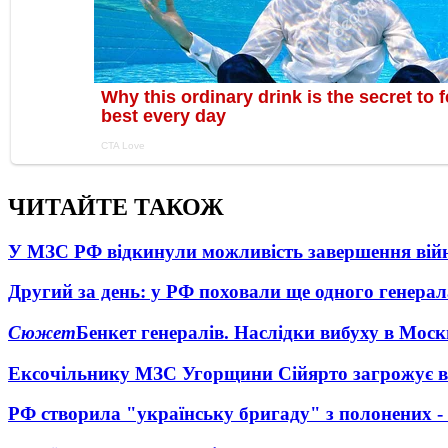
ЧИТАЙТЕ ТАКОЖ
У МЗС РФ відкинули можливість завершення вій
Другий за день: у РФ поховали ще одного генерал
Сюжет
Бенкет генералів. Наслідки вибуху в Моск
Ексочільнику МЗС Угорщини Сійярто загрожує в
РФ створила "українську бригаду" з полонених -