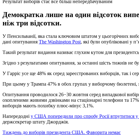
Результат виборів стає все більш непередбачуваним
Демократка лише на один відсоток випе
ніж три відсотки.
У Пенсильванії, яка стала ключовим штатом у цьогорічних вибо
дані опитування
The Washington Post
, які були опубліковані у п
Такий результат видання називає глухим кутом для президентськ
Згідно з результатами опитування, за останні шість тижнів не б
У Гарріс усе ще 48% як серед зареєстрованих виборців, так і се
При цьому у Трампа 47% в обох групах у виборчому бюлетені, я
Опитування проводилося 26−30 жовтня серед випадкової вибірк
охопленими живими дзвінками на стаціонарні телефони та 17% ч
виборців мають похибку плюс-мінус 3,1%.
Напередодні
у США попередили про спробу Росії втрутитися у
держсекретар штату Джорджія.
Тиждень до виборів президента США. Фаворита немає