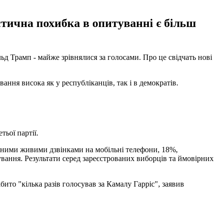
тична похибка в опитуванні є більш
д Трамп - майже зрівнялися за голосами. Про це свідчать нові
ання висока як у республіканців, так і в демократів.
ьої партії.
еними живими дзвінками на мобільні телефони, 18%,
вання. Результати серед зареєстрованих виборців та ймовірних
ібито "кілька разів голосував за Камалу Гарріс", заявив