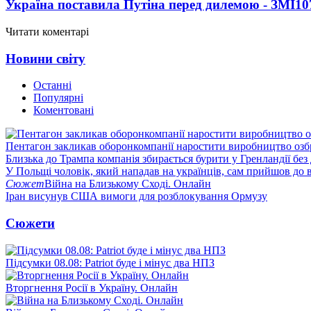
Україна поставила Путіна перед дилемою - ЗМІ
10
Читати коментарі
Новини світу
Останні
Популярні
Коментовані
Пентагон закликав оборонкомпанії наростити виробництво озб
Близька до Трампа компанія збирається бурити у Гренландії без
У Польщі чоловік, який нападав на українців, сам прийшов до в
Сюжет
Війна на Близькому Сході. Онлайн
Іран висунув США вимоги для розблокування Ормузу
Сюжети
Підсумки 08.08: Patriot буде і мінус два НПЗ
Вторгнення Росії в Україну. Онлайн