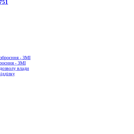
751
роєння - ЗМІ
 дозволу влади
ідділку