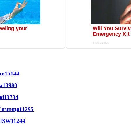
ни
15144
а
13980
ві
13734
'язниця
11295
 ISW
11244