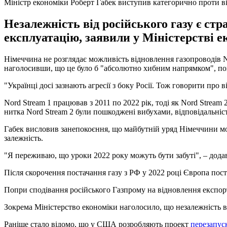
Міністр економіки Роберт Габек виступив категорично проти в
Незалежність від російського газу є ст
експлуатацію, заявили у Міністерстві 
Німеччина не розглядає можливість відновлення газопроводів N
наголосивши, що це було б "абсолютно хибним напрямком", пові
"Українці досі зазнають агресії з боку Росії. Тож говорити про
Nord Stream 1 працював з 2011 по 2022 рік, тоді як Nord Stream
нитка Nord Stream 2 були пошкоджені вибухами, відповідальність
Габек висловив занепокоєння, що майбутній уряд Німеччини може
залежність.
"Я переживаю, що уроки 2022 року можуть бути забуті", – додав
Після скорочення постачання газу з РФ у 2022 році Європа по
Попри сподівання російського Газпрому на відновлення експорту
Зокрема Міністерство економіки наголосило, що незалежність ві
Раніше стало відомо, що у США розробляють проект
перезапус