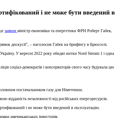
ертифікований і не може бути введений в
 це
заявив
міністр економіки та енергетики ФРН Роберт Габек,
рямок дискусії", – наголосив Габек на брифінгу в Брюсселі.
Україну. У вересні 2022 року обидві нитки Nord Stream 1 і одна
іція соціал-демократів і консерваторів свого часу будувала цю
головним постачальником газу для Німеччини.
вою відданість незалежності від російських енергоресурсів.
ертифікований і не може бути введений в експлуатацію.
имки американських інвесторів.