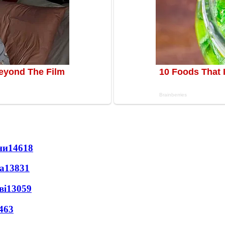
ни
14618
а
13831
ві
13059
463