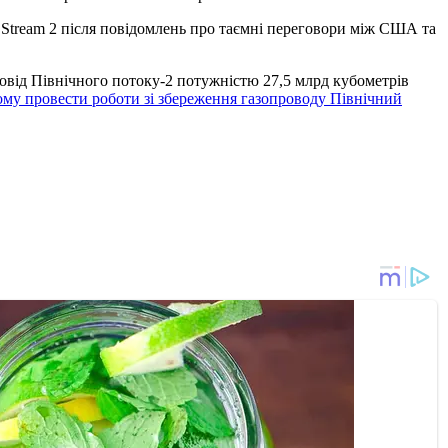
Stream 2 після повідомлень про таємні переговори між США та
ровід Північного потоку-2 потужністю 27,5 млрд кубометрів
ому провести роботи зі збереження газопроводу Північний