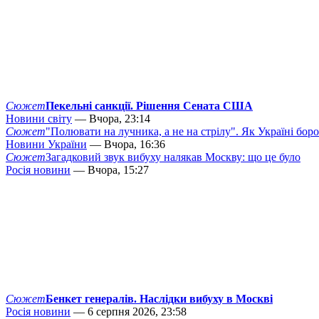
Сюжет
Пекельні санкції. Рішення Сената США
Новини світу
— Вчора, 23:14
Сюжет
"Полювати на лучника, а не на стрілу". Як Україні бор
Новини України
— Вчора, 16:36
Сюжет
Загадковий звук вибуху налякав Москву: що це було
Росія новини
— Вчора, 15:27
Сюжет
Бенкет генералів. Наслідки вибуху в Москві
Росія новини
— 6 серпня 2026, 23:58