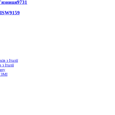
'язниця
9731
 ISW
9159
з Італії
ану
 ЗМІ