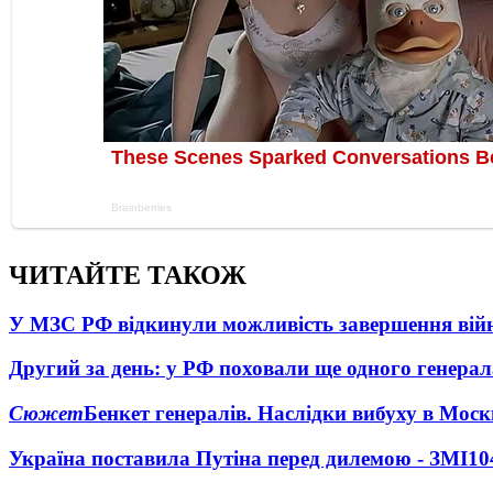
ЧИТАЙТЕ ТАКОЖ
У МЗС РФ відкинули можливість завершення вій
Другий за день: у РФ поховали ще одного генерал
Сюжет
Бенкет генералів. Наслідки вибуху в Моск
Україна поставила Путіна перед дилемою - ЗМІ
10