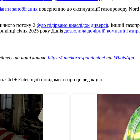
іанти запобігання
поверненню до експлуатації газопроводу Nord 
внічного потоку-2
було підірвано внаслідок диверсії
. Інший газоп
прикінці січня 2025 року Данія
дозволила дочірній компанії Газпр
уйтесь на наші канали
https://t.me/korrespondentnet
та
WhatsApp
ь Ctrl + Enter, щоб повідомити про це редакцію.