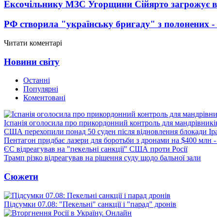
Ексочільнику МЗС Угорщини Сійярто загрожує в
РФ створила "українську бригаду" з полонених -
Читати коментарі
Новини світу
Останні
Популярні
Коментовані
Іспанія оголосила про прикордонний контроль для мандрівників 
США перехопили понад 50 суден після відновлення блокади Ір
Пентагон придбає лазери для боротьби з дронами на $400 млн -
ЄС відреагував на "пекельні санкції" США проти Росії
Трамп різко відреагував на рішення суду щодо бальної зали
Сюжети
Підсумки 07.08: "Пекельні" санкції і "парад" дронів