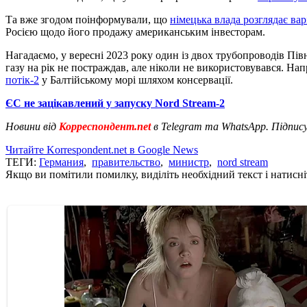
Та вже згодом поінформували, що
німецька влада розглядає вар
Росією щодо його продажу американським інвесторам.
Нагадаємо, у вересні 2023 року один із двох трубопроводів Пі
газу на рік не постраждав, але ніколи не використовувався. На
потік-2
у Балтійському морі шляхом консервації.
ЄС не зацікавлений у запуску Nord Stream-2
Новини від
Корреспондент.net
в Telegram та WhatsApp. Підпис
Читайте Korrespondent.net в Google News
ТЕГИ:
Германия
,
правительство
,
министр
,
nord stream
Якщо ви помітили помилку, виділіть необхідний текст і натисніт