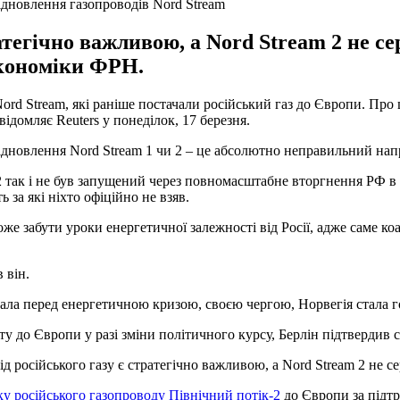
ідновлення газопроводів Nord Stream
ратегічно важливою, а Nord Stream 2 не с
економіки ФРН.
ord Stream, які раніше постачали російський газ до Європи. Про
домляє Reuters у понеділок, 17 березня.
 відновлення Nord Stream 1 чи 2 – це абсолютно неправильний нап
 2 так і не був запущений через повномасштабне вторгнення РФ в 
 за які ніхто офіційно не взяв.
 забути уроки енергетичної залежності від Росії, адже саме коал
 він.
стала перед енергетичною кризою, своєю чергою, Норвегія стала 
 до Європи у разі зміни політичного курсу, Берлін підтвердив с
д російського газу є стратегічно важливою, а Nord Stream 2 не с
ку російського газопроводу Північний потік-2
до Європи за підтр