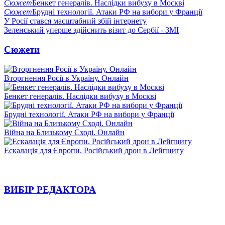
Сюжет
Бенкет генералів. Наслідки вибуху в Москві
Сюжет
Брудні технології. Атаки РФ на вибори у Франції
У Росії стався масштабний збій інтернету
Зеленський уперше здійснить візит до Сербії - ЗМІ
Сюжети
Вторгнення Росії в Україну. Онлайн
Бенкет генералів. Наслідки вибуху в Москві
Брудні технології. Атаки РФ на вибори у Франції
Війна на Близькому Сході. Онлайн
Ескалація для Європи. Російський дрон в Лейпцигу
ВИБІР РЕДАКТОРА