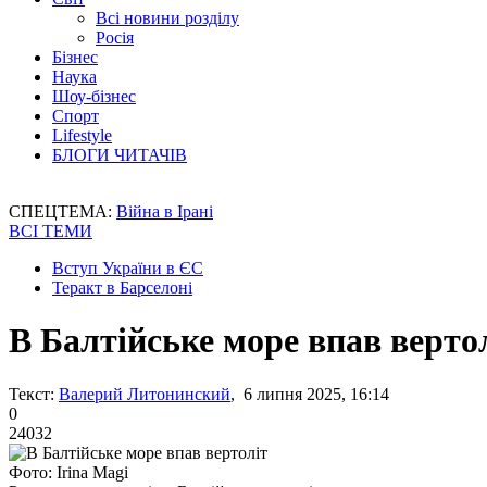
Всі новини розділу
Росія
Бізнес
Наука
Шоу-бізнес
Спорт
Lifestyle
БЛОГИ ЧИТАЧІВ
СПЕЦТЕМА:
Війна в Ірані
ВСІ ТЕМИ
Вступ України в ЄС
Теракт в Барселоні
В Балтійське море впав верто
Текст:
Валерий Литонинский
, 6 липня 2025, 16:14
0
24032
Фото: Irina Magi