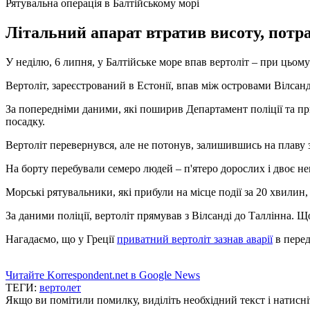
Рятувальна операція в Балтійському морі
Літальний апарат втратив висоту, потра
У неділю, 6 липня, у Балтійське море впав вертоліт – при цьому
Вертоліт, зареєстрований в Естонії, впав між островами Вілсанд
За попередніми даними, які поширив Департамент поліції та пр
посадку.
Вертоліт перевернувся, але не потонув, залишившись на плаву
На борту перебували семеро людей – п'ятеро дорослих і двоє не
Морські рятувальники, які прибули на місце події за 20 хвилин
За даними поліції, вертоліт прямував з Вілсанді до Таллінна. Що
Нагадаємо, що у Греції
приватний вертоліт зазнав аварії
в перед
Читайте Korrespondent.net в Google News
ТЕГИ:
вертолет
Якщо ви помітили помилку, виділіть необхідний текст і натисніт