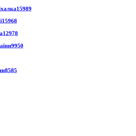
іхалка
15989
ї
15968
а
12978
раїни
9950
ни
8585