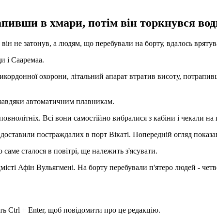
пивши в хмари, потім він торкнувся води
 він не затонув, а людям, що перебували на борту, вдалось вряту
и і Сааремаа.
икордонної охорони, літальний апарат втратив висоту, потрапивш
 завдяки автоматичним плавникам.
повнолітніх. Всі вони самостійно вибралися з кабіни і чекали н
, доставили постраждалих в порт Вікаті. Попередній огляд показа
 саме сталося в повітрі, ще належить з'ясувати.
місті Афін Вульягмені. На борту перебували п'ятеро людей - че
ь Ctrl + Enter, щоб повідомити про це редакцію.