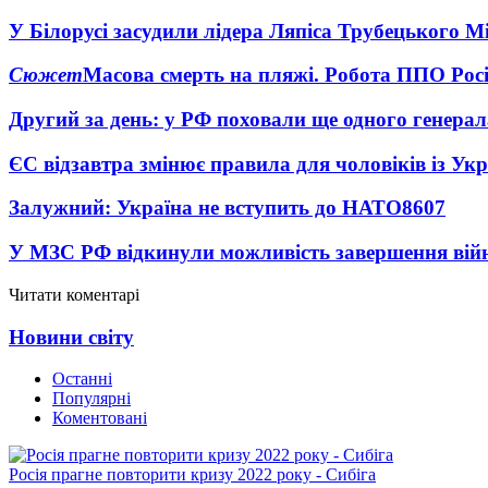
У Білорусі засудили лідера Ляпіса Трубецького М
Сюжет
Масова смерть на пляжі. Робота ППО Росі
Другий за день: у РФ поховали ще одного генерал
ЄС відзавтра змінює правила для чоловіків із Ук
Залужний: Україна не вступить до НАТО
8607
У МЗС РФ відкинули можливість завершення вій
Читати коментарі
Новини світу
Останні
Популярні
Коментовані
Росія прагне повторити кризу 2022 року - Сибіга