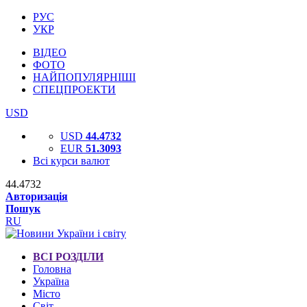
РУС
УКР
ВІДЕО
ФОТО
НАЙПОПУЛЯРНІШІ
СПЕЦПРОЕКТИ
USD
USD
44.4732
EUR
51.3093
Всі курси валют
44.4732
Авторизація
Пошук
RU
ВСІ РОЗДІЛИ
Головна
Україна
Місто
Світ