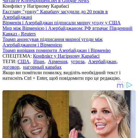
Читайте Korrespondent.net в Google News
Конфлікт у Нагірному Карабасі
Ексглаву "уряду" Карабаху засудили до 20 років в
Азербайджані
Вірменія і Азербайджан підписали мирну угоду у США
Мир між Вірменією і Азербайджаном: РФ втрачає Південний
Кавказ - Reuters
Трамп анонсував підписання мирної угоди між
Азербайджаном і Вірменією
Трамп вирішив помирити Азербайджан і Вірменію
СПЕЦТЕМА:
Конфлікт у Нагірному Карабасі
ТЕГИ:
США
,
Иран
,
Армения
,
угроза
,
Азербайджан
,
договор
,
нагорный карабах
Якщо ви помітили помилку, виділіть необхідний текст і
натисніть Ctrl + Enter, щоб повідомити про це редакцію.