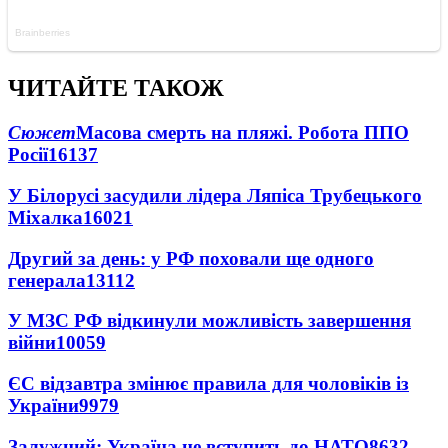
ЧИТАЙТЕ ТАКОЖ
Сюжет
Масова смерть на пляжі. Робота ППО
Росії
16137
У Білорусі засудили лідера Ляпіса Трубецького
Міхалка
16021
Другий за день: у РФ поховали ще одного
генерала
13112
У МЗС РФ відкинули можливість завершення
війни
10059
ЄС відзавтра змінює правила для чоловіків із
України
9979
Залужний: Україна не вступить до НАТО
8632