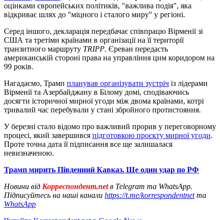
оцінками європейських політиків, "важлива подія", яка
відкриває шлях до "міцного і сталого миру" у регіоні.
Серед іншого, декларація передбачає співпрацю Вірменії зі
США та третіми країнами в організації на її території
транзитного маршруту
TRIPP
. Єреван передасть
американській стороні права на управління цим коридором на
99 років.
Нагадаємо, Трамп
планував організувати зустріч
із лідерами
Вірменії та Азербайджану в Білому домі, сподіваючись
досягти історичної мирної угоди між двома країнами, котрі
тривалий час перебували у стані збройного протистояння.
У березні стало відомо про важливий прорив у переговорному
процесі, який завершився
підготовкою проєкту мирної угоди
.
Проте точна дата її підписання все ще залишалася
невизначеною.
Трамп мирить Південний Кавказ. Ще один удар по РФ
Новини від
Корреспондент.net
в Telegram та WhatsApp.
Підписуйтесь на наші канали
https://t.me/korrespondentnet
та
WhatsApp