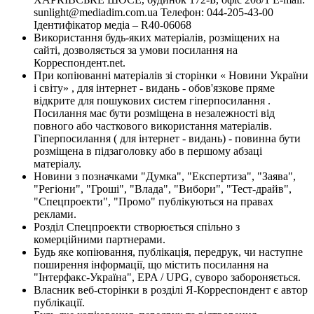
sunlight@mediadim.com.ua
Телефон: 044-205-43-00
Ідентифікатор медіа – R40-06068
Використання будь-яких матеріалів, розміщених на
сайті, дозволяється за умови посилання на
Корреспондент.net.
При копіюванні матеріалів зі сторінки « Новини України
і світу» , для інтернет - видань - обов'язкове пряме
відкрите для пошукових систем гіперпосилання .
Посилання має бути розміщена в незалежності від
повного або часткового використання матеріалів.
Гіперпосилання ( для інтернет - видань) - повинна бути
розміщена в підзаголовку або в першому абзаці
матеріалу.
Новини з позначками "Думка", "Експертиза", "Заява",
"Регіони", "Гроші", "Влада", "Вибори", "Тест-драйв",
"Спецпроекти", "Промо" публікуються на правах
реклами.
Розділ Спецпроекти створюється спільно з
комерційними партнерами.
Будь яке копіювання, публікація, передрук, чи наступне
поширення інформації, що містить посилання на
"Інтерфакс-Україна", EPA / UPG, суворо забороняється.
Власник веб-сторінки в розділі Я-Корреспондент є автор
публікації.