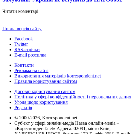
Читати коментарі
Повна версія сайту
Facebook
Twitter
RSS-стрічки
E-mail розсилка
Контакти
Реклама на сайті
Використання матеріалів korrespondent.net
Правила користування сайтом
Договір користування сайтом
Політика у сфері конфіденційності і персональних даних
Угода щодо користування
Редакція
© 2000-2026, Korrespondent.net
Суб'єкт у сфері онлайн-медіа Назва онлайн-медіа –
«КореспонденТ.net» Адреса: 02091, місто Київ,
ХАРКІВСЬКЕ ШОСЕ, будинок 172-Б, офіс 208/1 E-mail: