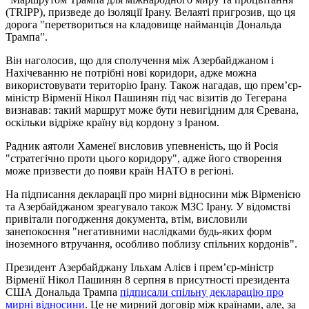
(TRIPP), призведе до ізоляції Ірану. Велаяті пригрозив, що ця
дорога "перетвориться на кладовище найманців Дональда
Трампа".
Він наголосив, що для сполучення між Азербайджаном і
Нахічеванню не потрібні нові коридори, адже можна
використовувати територію Ірану. Також нагадав, що прем’єр-
міністр Вірменії Нікол Пашинян під час візитів до Тегерана
визнавав: такий маршрут може бути невигідним для Єревана,
оскільки відріже країну від кордону з Іраном.
Радник аятоли Хаменеї висловив упевненість, що й Росія
"стратегічно проти цього коридору", адже його створення
може призвести до появи країн НАТО в регіоні.
На підписання декларації про мирні відносини між Вірменією
та Азербайджаном зреагувало також МЗС Ірану. У відомстві
привітали погодження документа, втім, висловили
занепокоєння "негативними наслідками будь-яких форм
іноземного втручання, особливо поблизу спільних кордонів".
Президент Азербайджану Ільхам Алієв і прем’єр-міністр
Вірменії Нікол Пашинян 8 серпня в присутності президента
США Дональда Трампа
підписали спільну декларацію про
мирні відносини
. Це не мирний договір між країнами, але, за