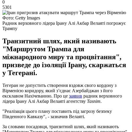
0
5301
Фото: Getty Images
Радник верховного лідера Ірану Алі Акбар Велаяті погрожує
Трампу
Транзитний шлях, який називають
"Маршрутом Трампа для
міжнародного миру та процвітання",
призведе до ізоляції Ірану, скаржаться
у Тегерані.
Тегеран не допустить створення вздовж свого кордону з
Вірменією коридору, який з’єднає Азербайджан з його
ексклавом Нахічеванню. Про це
заявив
радник верховного
лідера Ірану Алі Акбар Велаяті агентству
Tasnim
.
"Реалізація цього плану поставить під загрозу безпеку
Південного Кавказу", - зазначив Велаяті.
За словами посадовця, транзитний шлях, який називають
"Маршрутом Трампа для міжнародного миру та процвітання"