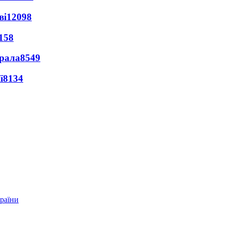
ві
12098
158
ерала
8549
ї
8134
країни