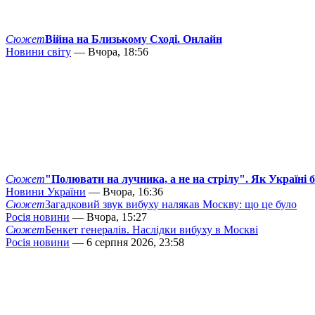
Сюжет
Війна на Близькому Сході. Онлайн
Новини світу
— Вчора, 18:56
Сюжет
"Полювати на лучника, а не на стрілу". Як Україні 
Новини України
— Вчора, 16:36
Сюжет
Загадковий звук вибуху налякав Москву: що це було
Росія новини
— Вчора, 15:27
Сюжет
Бенкет генералів. Наслідки вибуху в Москві
Росія новини
— 6 серпня 2026, 23:58