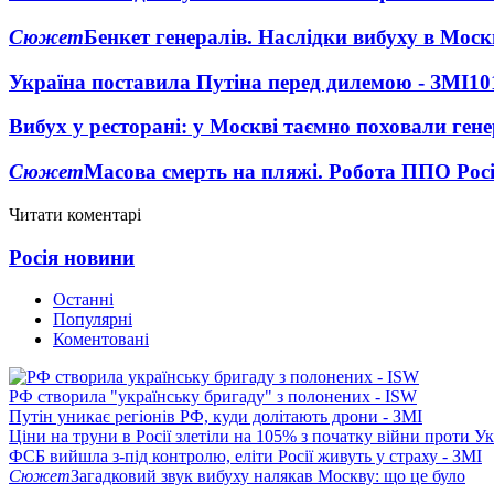
Сюжет
Бенкет генералів. Наслідки вибуху в Моск
Україна поставила Путіна перед дилемою - ЗМІ
10
Вибух у ресторані: у Москві таємно поховали ген
Сюжет
Масова смерть на пляжі. Робота ППО Росі
Читати коментарі
Росія новини
Останні
Популярні
Коментовані
РФ створила "українську бригаду" з полонених - ISW
Путін уникає регіонів РФ, куди долітають дрони - ЗМІ
Ціни на труни в Росії злетіли на 105% з початку війни проти У
ФСБ вийшла з-під контролю, еліти Росії живуть у страху - ЗМІ
Сюжет
Загадковий звук вибуху налякав Москву: що це було