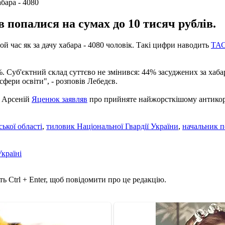
абара - 4080
 попалися на сумах до 10 тисяч рублів.
той
час як
за дачу
хабара
- 4080
чоловік.
Такі
цифри наводить
ТА
%.
Суб'єктний склад
суттєво не
змінився:
44
% засуджених
за хаба
 сфери
освіти"
, - розповів
Лебедєв.
Арсеній
Яценюк
заявляв
про прийняте
найжорсткішому
антико
ської
області
,
тиловик
Національної Гвардії
України
,
начальник
п
Україні
ь Ctrl + Enter, щоб повідомити про це редакцію.