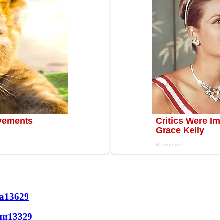
а
13629
ни
13329