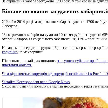
За отримання хабара засуджено 1700 осіб, у той час як за дачу х
Більше половини засуджених хабарників
У Росії
в 2014 році
за отримання хабара
засуджено
1700 осіб
, у 
Лебедєва.
"За
отримання хабарів на
суми
до 10
тисяч рублів
засуджені
65
охорони здоров'я
і соціального забезпечення
, 12% -
працівники
Нагадаємо,
в
середині грудня
в
Брюсселі прем'єр
-міністр країни
корупцію
на
макрорівні
"
.
Після цього
на
хабарах попалися
заступник
губернатора Рівнен
півставки
області.
Чим відрізняється
корупція
від
корупцiї
: особливості
в Росії і
в
Читайте Korrespondent.net в Google News
Якщо ви помітили помилку, виділіть необхідний текст і натисніт