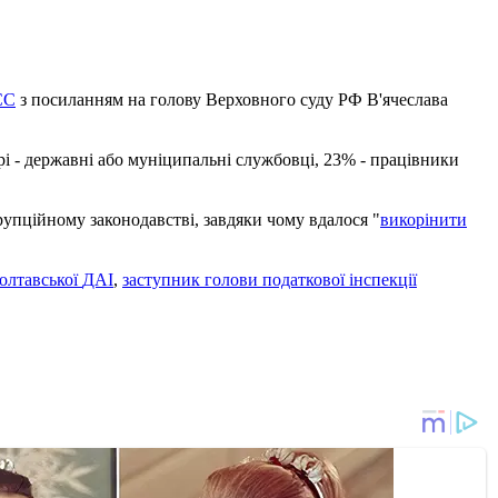
СС
з посиланням на голову
Верховного
суду
РФ
В'ячеслава
рі
- державні
або муніципальні
службовці
, 23% -
працівники
рупційному законодавстві
, завдяки чому вдалося
"
викорінити
олтавської
ДАІ
,
заступник
голови податкової
інспекції