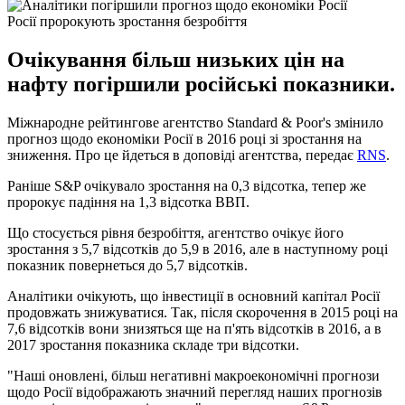
Росії пророкують зростання безробіття
Очікування більш низьких цін на
нафту погіршили російські показники.
Міжнародне рейтингове агентство Standard & Poor's змінило
прогноз щодо економіки Росії в 2016 році зі зростання на
зниження. Про це йдеться в доповіді агентства, передає
RNS
.
Раніше S&P очікувало зростання на 0,3 відсотка, тепер же
пророкує падіння на 1,3 відсотка ВВП.
Що стосується рівня безробіття, агентство очікує його
зростання з 5,7 відсотків до 5,9 в 2016, але в наступному році
показник повернеться до 5,7 відсотків.
Аналітики очікують, що інвестиції в основний капітал Росії
продовжать знижуватися. Так, після скорочення в 2015 році на
7,6 відсотків вони знизяться ще на п'ять відсотків в 2016, а в
2017 зростання показника складе три відсотки.
"Наші оновлені, більш негативні макроекономічні прогнози
щодо Росії відображають значний перегляд наших прогнозів