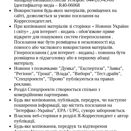
Ідентифікатор медіа – R40-06068
Використання будь-яких матеріалів, розміщених на
сайті, дозволяється за умови посилання на
Корреспондент.net.
При копіюванні матеріалів зі сторінки « Новини України
і світу» , для інтернет - видань - обов'язкове пряме
відкрите для пошукових систем гіперпосилання .
Посилання має бути розміщена в незалежності від
повного або часткового використання матеріалів.
Гіперпосилання ( для інтернет - видань) - повинна бути
розміщена в підзаголовку або в першому абзаці
матеріалу.
Новини з позначками "Думка", "Експертиза", "Заява",
"Регіони", "Гроші", "Влада", "Вибори", "Тест-драйв",
"Спецпроекти", "Промо" публікуються на правах
реклами.
Розділ Спецпроекти створюється спільно з
комерційними партнерами.
Будь яке копіювання, публікація, передрук, чи наступне
поширення інформації, що містить посилання на
"Інтерфакс-Україна", EPA / UPG, суворо забороняється.
Власник веб-сторінки в розділі Я-Корреспондент є автор
публікації.
Будь-яке копіювання, передрук та відтворення