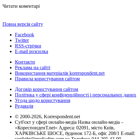
Читати коментарі
Повна версія сайту
Facebook
Twitter
RSS-стрічки
E-mail розсилка
Контакти
Реклама на сайті
Використання матеріалів korrespondent.net
Правила користування сайтом
Договір користування сайтом
Політика у сфері конфіденційності і персональних даних
Угода щодо користування
Редакція
© 2000-2026, Korrespondent.net
Суб'єкт у сфері онлайн-медіа Назва онлайн-медіа –
«КореспонденТ.net» Адреса: 02091, місто Київ,
ХАРКІВСЬКЕ ШОСЕ, будинок 172-Б, офіс 208/1 E-mail:
sunlight@mediadim.com.ua
Телефон: 044-205-43-00