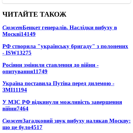
ЧИТАЙТЕ ТАКОЖ
Сюжет
Бенкет генералів. Наслідки вибуху в
Москві
14149
РФ створила "українську бригаду" з полонених
- ISW
13275
Росіяни змінили ставлення до війни -
опитування
11749
Україна поставила Путіна перед дилемою -
ЗМІ
11194
У МЗС РФ відкинули можливість завершення
війни
7464
Сюжет
Загадковий звук вибуху налякав Москву:
що це було
4517