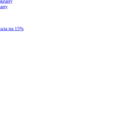
еану
пала на 15%