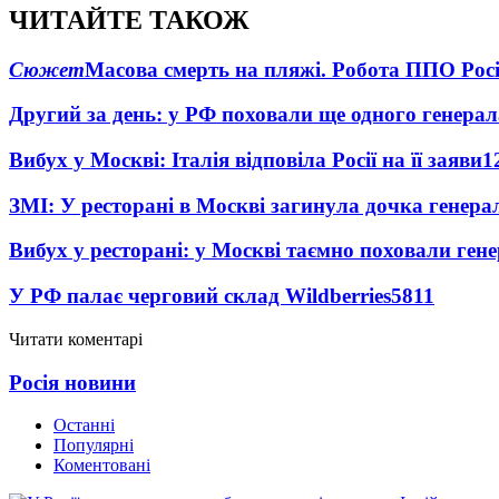
ЧИТАЙТЕ ТАКОЖ
Сюжет
Масова смерть на пляжі. Робота ППО Росі
Другий за день: у РФ поховали ще одного генерал
Вибух у Москві: Італія відповіла Росії на її заяви
1
ЗМІ: У ресторані в Москві загинула дочка генера
Вибух у ресторані: у Москві таємно поховали ген
У РФ палає черговий склад Wildberries
5811
Читати коментарі
Росія новини
Останні
Популярні
Коментовані