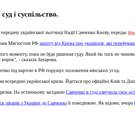
суд і суспільство.
передачу української льотчиці Надії Савченко Києву, передає
Ин
ання Мін'юстом РФ
запиту від Києва про українців, які перебуваю
 того моменту, поки не буде рішення суду. Який би тиск не чинився
 вирок", - сказала Захарова.
ченко під вартою в РФ порушує положення мінських угод.
всередині української кризи. Йдеться про офіційні Київ та Донба
резня. На останньому засіданні
Савченко в суді озвучила своє ос
ск лікарів з України до Савченко
її поведінкою. Як відомо, вчора