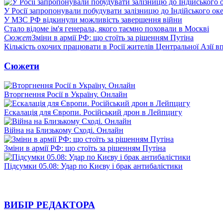
У Росії запропонували побудувати залізницю до Індійського ок
У МЗС РФ відкинули можливість завершення війни
Стало відоме ім'я генерала, якого таємно поховали в Москві
Сюжет
Зміни в армії РФ: що стоїть за рішенням Путіна
Кількість охочих працювати в Росії жителів Центральної Азії в
Сюжети
Вторгнення Росії в Україну. Онлайн
Ескалація для Європи. Російський дрон в Лейпцигу
Війна на Близькому Сході. Онлайн
Зміни в армії РФ: що стоїть за рішенням Путіна
Підсумки 05.08: Удар по Києву і брак антибалістики
ВИБІР РЕДАКТОРА