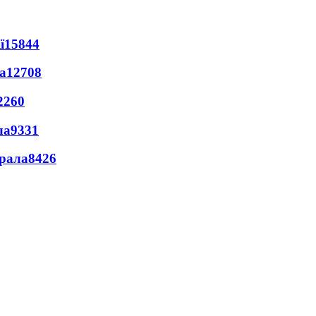
ї
15844
а
12708
2260
ла
9331
ерала
8426