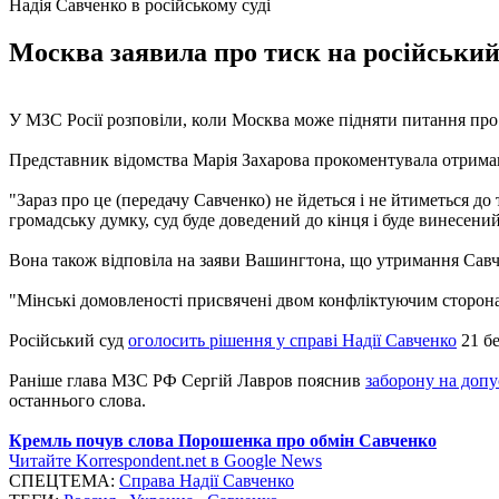
Надія Савченко в російському суді
Москва заявила про тиск на російський 
У МЗС Росії розповіли, коли Москва може підняти питання про 
Представник відомства Марія Захарова прокоментувала отрим
"Зараз про це (передачу Савченко) не йдеться і не йтиметься до
громадську думку, суд буде доведений до кінця і буде винесений
Вона також відповіла на заяви Вашингтона, що утримання Сав
"Мінські домовленості присвячені двом конфліктуючим сторонам 
Російський суд
оголосить рішення у справі Надії Савченко
21 бе
Раніше глава МЗС РФ Сергій Лавров пояснив
заборону на допу
останнього слова.
Кремль почув слова Порошенка про обмін Савченко
Читайте Korrespondent.net в Google News
СПЕЦТЕМА:
Справа Надії Савченко