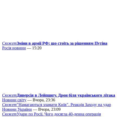
Сюжет
Зміни в армії РФ: що стоїть за рішенням Путіна
Росія новини
— 15:20
Сюжет
Диверсія в Лейпцигу. Дрон біля українського літака
Новини світу
— Вчора, 23:36
Сюжет
"Намагаються зламати Київ". Реакція Заходу на удар
Новини України
— Вчора, 23:09
Сюжет
Удари по Росії. Чого досягла 40-денна операція