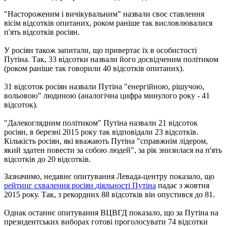
"Настороженим і вичікувальним" назвали своє ставлення
вісім відсотків опитаних, роком раніше так висловлювалися
п'ять відсотків росіян.
У росіян також запитали, що привертає їх в особистості
Путіна.
Так, 33 відсотки назвали його досвідченим політиком
(роком раніше так говорили 40 відсотків опитаних).
31 відсоток росіян назвали Путіна "енергійною, рішучою,
вольовою" людиною (аналогічна цифра минулого року - 41
відсоток).
"Далекоглядним політиком" Путіна назвали 21 відсоток
росіян, в березні 2015 року так відповідали 23 відсотків.
Кількість росіян, які вважають Путіна "справжнім лідером,
який здатен повести за собою людей", за рік знизилася на п'ять
відсотків до 20 відсотків.
Зазначимо
,
недавнє опитування
Левада
-
центру
показало
,
що
рейтинг
схвалення
росіян
діяльності
Путіна
падає
з жовтня
2015 року.
Так
,
з
рекордни
х
88
відсотків
він
опустився
до
81
.
Однак
останнє опитування
ВЦВГД показало
,
що
за
Путіна
на
президентських
виборах
готові
проголосувати
74 відсотки