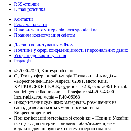
RSS-стрічки
E-mail розсилка
Контакти
Реклама на сайті
Використання матеріалів korrespondent.net
Правила користування сайтом
Договір користування сайтом
Політика у сфері конфіденційності і персональних даних
Угода щодо користування
Редакція
© 2000-2026, Korrespondent.net
Суб'єкт у сфері онлайн-медіа Назва онлайн-медіа –
«КореспонденТ.net» Адреса: 02091, місто Київ,
ХАРКІВСЬКЕ ШОСЕ, будинок 172-Б, офіс 208/1 E-mail:
sunlight@mediadim.com.ua
Телефон: 044-205-43-00
Ідентифікатор медіа – R40-06068
Використання будь-яких матеріалів, розміщених на
сайті, дозволяється за умови посилання на
Корреспондент.net.
При копіюванні матеріалів зі сторінки « Новини України
і світу» , для інтернет - видань - обов'язкове пряме
відкрите для пошукових систем гіперпосилання .