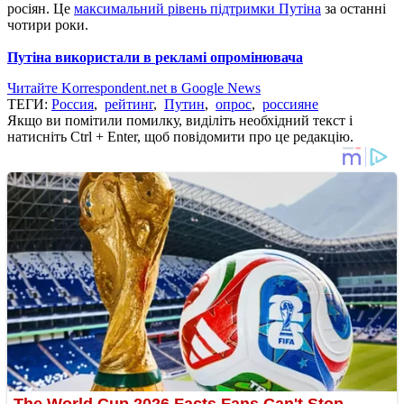
росіян
.
Це
максимальний
рівень
підтримки
Путіна
за
останні
чотири роки
.
Путіна
використали
в
рекламі
опромінювача
Читайте Korrespondent.net в Google News
ТЕГИ:
Россия
,
рейтинг
,
Путин
,
опрос
,
россияне
Якщо ви помітили помилку, виділіть необхідний текст і
натисніть Ctrl + Enter, щоб повідомити про це редакцію.