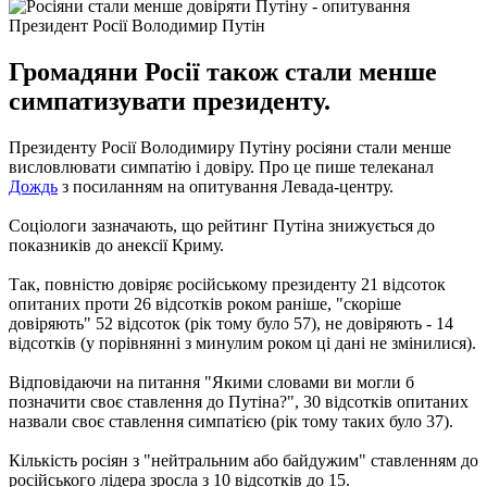
Президент Росії Володимир Путін
Громадяни Росії також стали менше
симпатизувати президенту.
Президенту Росії Володимиру Путіну росіяни стали менше
висловлювати симпатію і довіру.
Про це пише телеканал
Дождь
з посиланням на опитування Левада-центру.
Соціологи зазначають, що рейтинг Путіна знижується до
показників до анексії Криму.
Так, повністю довіряє російському президенту 21 відсоток
опитаних проти 26 відсотків роком раніше, "скоріше
довіряють" 52 відсоток (рік тому було 57), не довіряють - 14
відсотків (у порівнянні з минулим роком ці дані не змінилися).
Відповідаючи на питання "Якими словами ви могли б
позначити своє ставлення до Путіна?", 30 відсотків опитаних
назвали своє ставлення симпатією (рік тому таких було 37).
Кількість росіян з "нейтральним або байдужим" ставленням до
російського лідера зросла з 10 відсотків до 15.