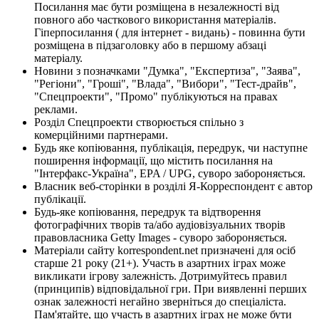
Посилання має бути розміщена в незалежності від
повного або часткового використання матеріалів.
Гіперпосилання ( для інтернет - видань) - повинна бути
розміщена в підзаголовку або в першому абзаці
матеріалу.
Новини з позначками "Думка", "Експертиза", "Заява",
"Регіони", "Гроші", "Влада", "Вибори", "Тест-драйв",
"Спецпроекти", "Промо" публікуються на правах
реклами.
Розділ Спецпроекти створюється спільно з
комерційними партнерами.
Будь яке копіювання, публікація, передрук, чи наступне
поширення інформації, що містить посилання на
"Інтерфакс-Україна", EPA / UPG, суворо забороняється.
Власник веб-сторінки в розділі Я-Корреспондент є автор
публікації.
Будь-яке копіювання, передрук та відтворення
фотографічних творів та/або аудіовізуальних творів
правовласника Getty Images - суворо забороняється.
Матеріали сайту korrespondent.net призначені для осіб
старше 21 року (21+). Участь в азартних іграх може
викликати ігрову залежність. Дотримуйтесь правил
(принципів) відповідальної гри. При виявленні перших
ознак залежності негайно зверніться до спеціаліста.
Пам'ятайте, що участь в азартних іграх не може бути