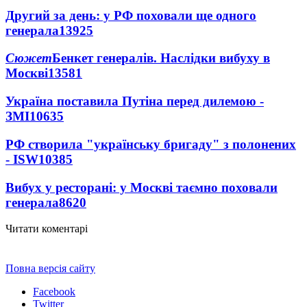
Другий за день: у РФ поховали ще одного
генерала
13925
Сюжет
Бенкет генералів. Наслідки вибуху в
Москві
13581
Україна поставила Путіна перед дилемою -
ЗМІ
10635
РФ створила "українську бригаду" з полонених
- ISW
10385
Вибух у ресторані: у Москві таємно поховали
генерала
8620
Читати коментарі
Повна версія сайту
Facebook
Twitter