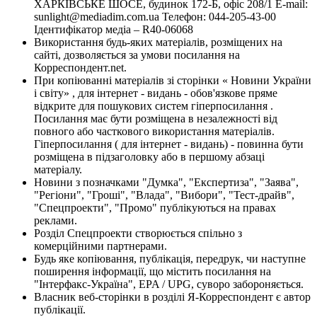
ХАРКІВСЬКЕ ШОСЕ, будинок 172-Б, офіс 208/1 E-mail:
sunlight@mediadim.com.ua
Телефон: 044-205-43-00
Ідентифікатор медіа – R40-06068
Використання будь-яких матеріалів, розміщених на
сайті, дозволяється за умови посилання на
Корреспондент.net.
При копіюванні матеріалів зі сторінки « Новини України
і світу» , для інтернет - видань - обов'язкове пряме
відкрите для пошукових систем гіперпосилання .
Посилання має бути розміщена в незалежності від
повного або часткового використання матеріалів.
Гіперпосилання ( для інтернет - видань) - повинна бути
розміщена в підзаголовку або в першому абзаці
матеріалу.
Новини з позначками "Думка", "Експертиза", "Заява",
"Регіони", "Гроші", "Влада", "Вибори", "Тест-драйв",
"Спецпроекти", "Промо" публікуються на правах
реклами.
Розділ Спецпроекти створюється спільно з
комерційними партнерами.
Будь яке копіювання, публікація, передрук, чи наступне
поширення інформації, що містить посилання на
"Інтерфакс-Україна", EPA / UPG, суворо забороняється.
Власник веб-сторінки в розділі Я-Корреспондент є автор
публікації.