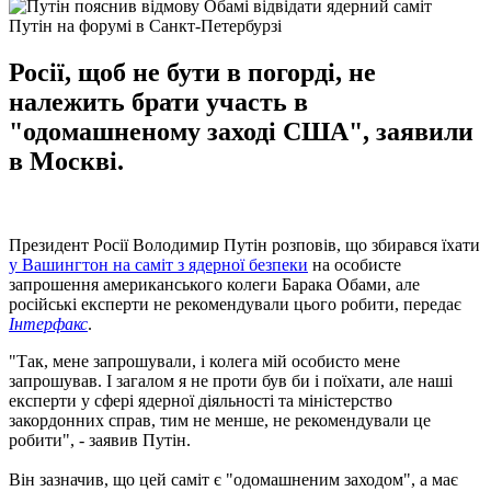
Путін на форумі в Санкт-Петербурзі
Росії, щоб не бути в погорді, не
належить брати участь в
"одомашненому заході США", заявили
в Москві.
Президент Росії Володимир Путін розповів, що збирався їхати
у Вашингтон на саміт з ядерної безпеки
на особисте
запрошення американського колеги Барака Обами, але
російські експерти не рекомендували цього робити, передає
Інтерфакс
.
"Так, мене запрошували, і колега мій особисто мене
запрошував. І загалом я не проти був би і поїхати, але наші
експерти у сфері ядерної діяльності та міністерство
закордонних справ, тим не менше, не рекомендували це
робити", - заявив Путін.
Він зазначив, що цей саміт є "одомашненим заходом", а має