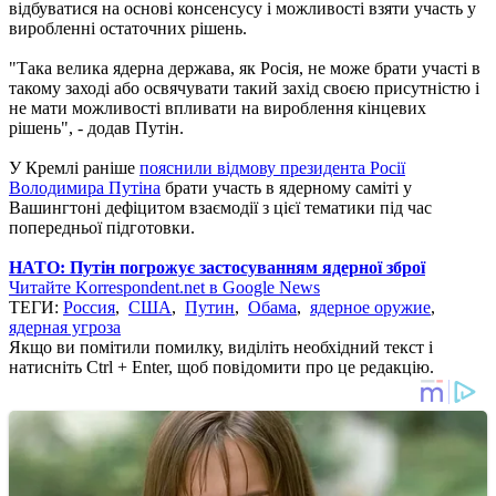
відбуватися на основі консенсусу і можливості взяти участь у
виробленні остаточних рішень.
"Така велика ядерна держава, як Росія, не може брати участі в
такому заході або освячувати такий захід своєю присутністю і
не мати можливості впливати на вироблення кінцевих
рішень", - додав Путін.
У Кремлі раніше
пояснили відмову президента Росії
Володимира Путіна
брати участь в ядерному саміті у
Вашингтоні дефіцитом взаємодії з цієї тематики під час
попередньої підготовки.
НАТО: Путін погрожує застосуванням ядерної зброї
Читайте Korrespondent.net в Google News
ТЕГИ:
Россия
,
США
,
Путин
,
Обама
,
ядерное оружие
,
ядерная угроза
Якщо ви помітили помилку, виділіть необхідний текст і
натисніть Ctrl + Enter, щоб повідомити про це редакцію.