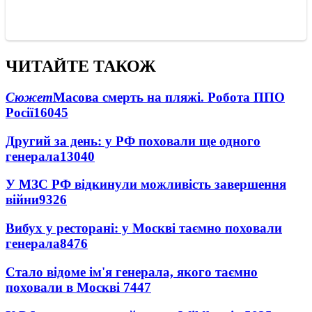
ЧИТАЙТЕ ТАКОЖ
Сюжет
Масова смерть на пляжі. Робота ППО
Росії
16045
Другий за день: у РФ поховали ще одного
генерала
13040
У МЗС РФ відкинули можливість завершення
війни
9326
Вибух у ресторані: у Москві таємно поховали
генерала
8476
Стало відоме ім'я генерала, якого таємно
поховали в Москві
7447