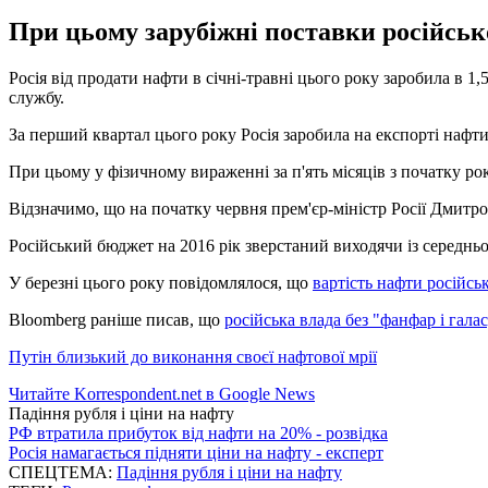
При цьому зарубіжні поставки російськ
Росія від продати нафти в січні-травні цього року заробила в 
службу.
За перший квартал цього року Росія заробила на експорті нафти 
При цьому у фізичному вираженні за п'ять місяців з початку рок
Відзначимо, що на початку червня прем'єр-міністр Росії Дмитр
Російський бюджет на 2016 рік зверстаний виходячи із середньор
У березні цього року повідомлялося, що
вартість нафти російсь
Bloomberg раніше писав, що
російська влада без "фанфар і гала
Путін близький до виконання своєї нафтової мрії
Читайте Korrespondent.net в Google News
Падіння рубля і ціни на нафту
РФ втратила прибуток від нафти на 20% - розвідка
Росія намагається підняти ціни на нафту - експерт
СПЕЦТЕМА:
Падіння рубля і ціни на нафту