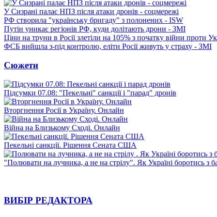
У Сизрані палає НПЗ після атаки дронів - соцмережі
РФ створила "українську бригаду" з полонених - ISW
Путін уникає регіонів РФ, куди долітають дрони - ЗМІ
Ціни на труни в Росії злетіли на 105% з початку війни проти У
ФСБ вийшла з-під контролю, еліти Росії живуть у страху - ЗМІ
Сюжети
Підсумки 07.08: "Пекельні" санкції і "парад" дронів
Вторгнення Росії в Україну. Онлайн
Війна на Близькому Сході. Онлайн
Пекельні санкції. Рішення Сената США
"Полювати на лучника, а не на стрілу". Як Україні боротись з 
ВИБІР РЕДАКТОРА