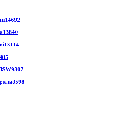
ни
14692
а
13840
ві
13114
485
 ISW
9307
ерала
8598