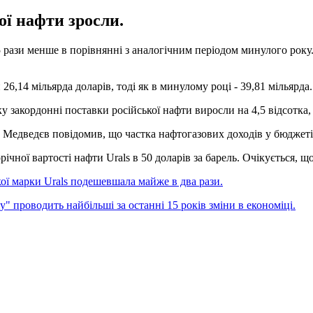
ої нафти зросли.
1,5 рази менше в порівнянні з аналогічним періодом минулого рок
26,14 мільярда доларів, тоді як в минулому році - 39,81 мільярда.
у закордонні поставки російської нафти виросли на 4,5 відсотка,
о Медведєв повідомив, що частка нафтогазових доходів у бюджеті
ічної вартості нафти Urals в 50 доларів за барель. Очікується, щ
кої марки Urals подешевшала майже в два рази.
су" проводить найбільші за останні 15 років зміни в економіці.