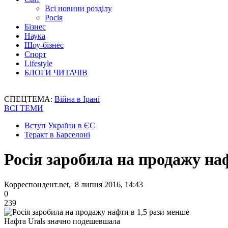
Всі новини розділу
Росія
Бізнес
Наука
Шоу-бізнес
Спорт
Lifestyle
БЛОГИ ЧИТАЧІВ
СПЕЦТЕМА:
Війна в Ірані
ВСІ ТЕМИ
Вступ України в ЄС
Теракт в Барселоні
Росія заробила на продажу на
Корреспондент.net, 8 липня 2016, 14:43
0
239
Нафта Urals значно подешевшала