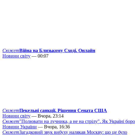
Сюжет
Війна на Близькому Сході. Онлайн
Новини світу
— 00:07
Сюжет
Пекельні санкції. Рішення Сената США
Новини світу
— Вчора, 23:14
Сюжет
"Полювати на лучника, а не на стрілу". Як Україні бор
Новини України
— Вчора, 16:36
Сюжет
Загадковий звук вибуху налякав Москву: що це було