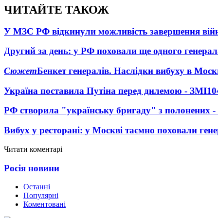
ЧИТАЙТЕ ТАКОЖ
У МЗС РФ відкинули можливість завершення вій
Другий за день: у РФ поховали ще одного генерал
Сюжет
Бенкет генералів. Наслідки вибуху в Моск
Україна поставила Путіна перед дилемою - ЗМІ
10
РФ створила "українську бригаду" з полонених -
Вибух у ресторані: у Москві таємно поховали ген
Читати коментарі
Росія новини
Останні
Популярні
Коментовані