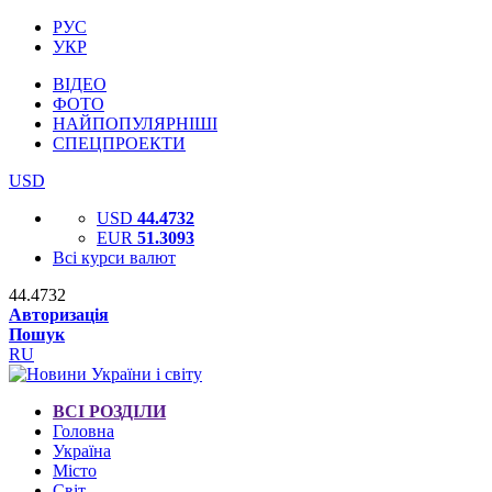
РУС
УКР
ВІДЕО
ФОТО
НАЙПОПУЛЯРНІШІ
СПЕЦПРОЕКТИ
USD
USD
44.4732
EUR
51.3093
Всі курси валют
44.4732
Авторизація
Пошук
RU
ВСІ РОЗДІЛИ
Головна
Україна
Місто
Світ