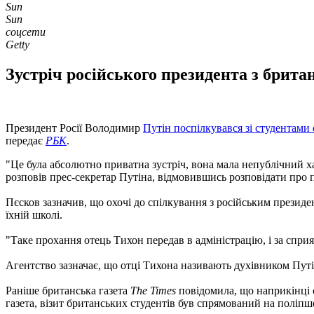
Sun
Sun
соцсети
Getty
Зустріч російського президента з брита
Президент Росії Володимир
Путін поспілкувався зі студентами 
передає
РБК
.
"Це була абсолютно приватна зустріч, вона мала непублічний хар
розповів прес-секретар Путіна, відмовившись розповідати про 
Пєсков зазначив, що охочі до спілкування з російським президе
їхній школі.
"Таке прохання отець Тихон передав в адміністрацію, і за сприя
Агентство зазначає, що отці Тихона називають духівником Путі
Раніше британська газета
The Times
повідомила, що наприкінці 
газета, візит британських студентів був спрямований на поліпше