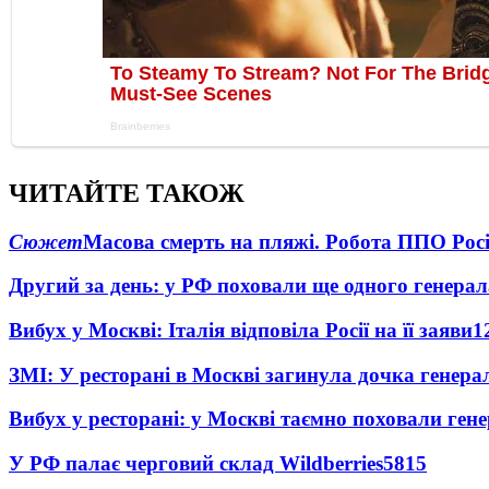
ЧИТАЙТЕ ТАКОЖ
Сюжет
Масова смерть на пляжі. Робота ППО Росі
Другий за день: у РФ поховали ще одного генерал
Вибух у Москві: Італія відповіла Росії на її заяви
1
ЗМІ: У ресторані в Москві загинула дочка генера
Вибух у ресторані: у Москві таємно поховали ген
У РФ палає черговий склад Wildberries
5815