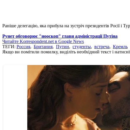
Раніше делегацію, яка прибула на зустріч президентів Росії і 
Рунет обговорює "нооскоп" глави адміністрації Путіна
Читайте Korrespondent.net в Google News
ТЕГИ:
Россия
,
Британия
,
Путин
,
студенты
,
встреча
,
Кремль
Якщо ви помітили помилку, виділіть необхідний текст і натисніт