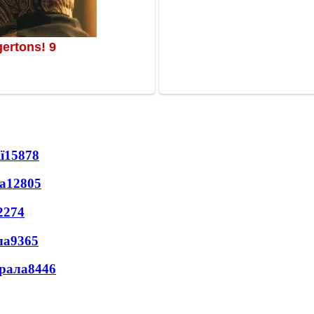
ї
15878
а
12805
2274
ла
9365
ерала
8446