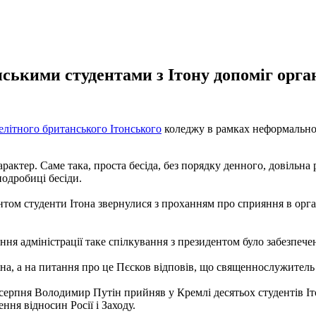
нськими студентами з Ітону допоміг орган
елітного британського Ітонського
коледжу в рамках неформальної
актер. Саме така, проста бесіда, без порядку денного, довільна р
подробиці бесіди.
нтом студенти Ітона звернулися з проханням про сприяння в орга
ння адміністрації таке спілкування з президентом було забезпече
на, а на питання про це Пєсков відповів, що священнослужитель 
серпня Володимир Путін прийняв у Кремлі десятьох студентів Іт
ння відносин Росії і Заходу.