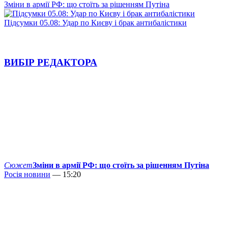
Зміни в армії РФ: що стоїть за рішенням Путіна
Підсумки 05.08: Удар по Києву і брак антибалістики
ВИБІР РЕДАКТОРА
Сюжет
Зміни в армії РФ: що стоїть за рішенням Путіна
Росія новини
— 15:20