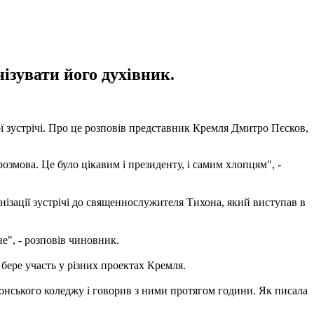
ізувати його духівник.
 зустрічі. Про це розповів представник Кремля Дмитро Пєсков,
озмова. Це було цікавим і президенту, і самим хлопцям", -
нізації зустрічі до священнослужителя Тихона, який виступав в
не", - розповів чиновник.
бере участь у різних проектах Кремля.
онського коледжу і говорив з ними протягом години. Як писала