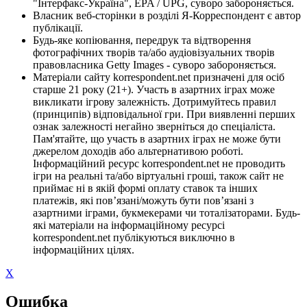
"Інтерфакс-Україна", EPA / UPG, суворо забороняється.
Власник веб-сторінки в розділі Я-Корреспондент є автор
публікації.
Будь-яке копіювання, передрук та відтворення
фотографічних творів та/або аудіовізуальних творів
правовласника Getty Images - суворо забороняється.
Матеріали сайту korrespondent.net призначені для осіб
старше 21 року (21+). Участь в азартних іграх може
викликати ігрову залежність. Дотримуйтесь правил
(принципів) відповідальної гри. При виявленні перших
ознак залежності негайно зверніться до спеціаліста.
Пам'ятайте, що участь в азартних іграх не може бути
джерелом доходів або альтернативою роботі.
Інформаційний ресурс korrespondent.net не проводить
ігри на реальні та/або віртуальні гроші, також сайт не
приймає ні в якій формі оплату ставок та інших
платежів, які пов’язані/можуть бути пов’язані з
азартними іграми, букмекерами чи тоталізаторами. Будь-
які матеріали на інформаційному ресурсі
korrespondent.net публікуються виключно в
інформаційних цілях.
X
Ошибка