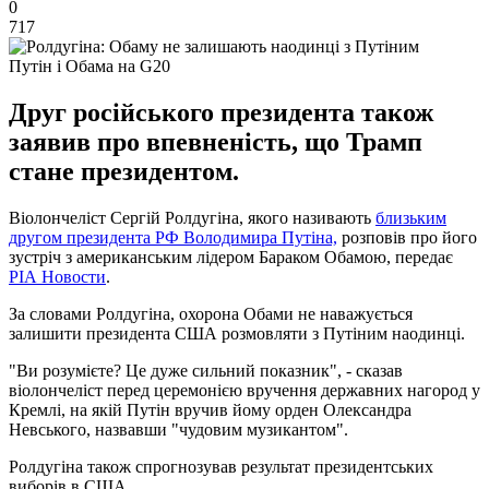
0
717
Путін і Обама на G20
Друг російського президента також
заявив про впевненість, що Трамп
стане президентом.
Віолончеліст Сергій Ролдугіна, якого називають
близьким
другом президента РФ Володимира Путіна,
розповів про його
зустріч з американським лідером Бараком Обамою, передає
РІА Новости
.
За словами Ролдугіна, охорона Обами не наважується
залишити президента США розмовляти з Путіним наодинці.
"Ви розумієте? Це дуже сильний показник", - сказав
віолончеліст перед церемонією вручення державних нагород у
Кремлі, на якій Путін вручив йому орден Олександра
Невського, назвавши "чудовим музикантом".
Ролдугіна також спрогнозував результат президентських
виборів в США.