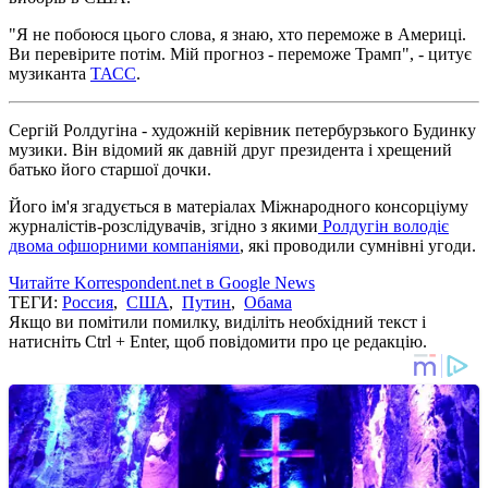
"Я не побоюся цього слова, я знаю, хто переможе в Америці.
Ви перевірите потім. Мій прогноз - переможе Трамп", - цитує
музиканта
ТАСС
.
Сергій Ролдугіна - художній керівник петербурзького Будинку
музики. Він відомий як давній друг президента і хрещений
батько його старшої дочки.
Його ім'я згадується в матеріалах Міжнародного консорціуму
журналістів-розслідувачів, згідно з якими
Ролдугін володіє
двома офшорними компаніями
, які проводили сумнівні угоди.
Читайте Korrespondent.net в Google News
ТЕГИ:
Россия
,
США
,
Путин
,
Обама
Якщо ви помітили помилку, виділіть необхідний текст і
натисніть Ctrl + Enter, щоб повідомити про це редакцію.