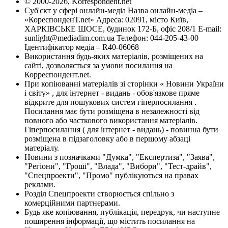
© 2000-2026, Korrespondent.net
Суб'єкт у сфері онлайн-медіа Назва онлайн-медіа –
«КореспонденТ.net» Адреса: 02091, місто Київ,
ХАРКІВСЬКЕ ШОСЕ, будинок 172-Б, офіс 208/1 E-mail:
sunlight@mediadim.com.ua
Телефон: 044-205-43-00
Ідентифікатор медіа – R40-06068
Використання будь-яких матеріалів, розміщених на
сайті, дозволяється за умови посилання на
Корреспондент.net.
При копіюванні матеріалів зі сторінки « Новини України
і світу» , для інтернет - видань - обов'язкове пряме
відкрите для пошукових систем гіперпосилання .
Посилання має бути розміщена в незалежності від
повного або часткового використання матеріалів.
Гіперпосилання ( для інтернет - видань) - повинна бути
розміщена в підзаголовку або в першому абзаці
матеріалу.
Новини з позначками "Думка", "Експертиза", "Заява",
"Регіони", "Гроші", "Влада", "Вибори", "Тест-драйв",
"Спецпроекти", "Промо" публікуються на правах
реклами.
Розділ Спецпроекти створюється спільно з
комерційними партнерами.
Будь яке копіювання, публікація, передрук, чи наступне
поширення інформації, що містить посилання на