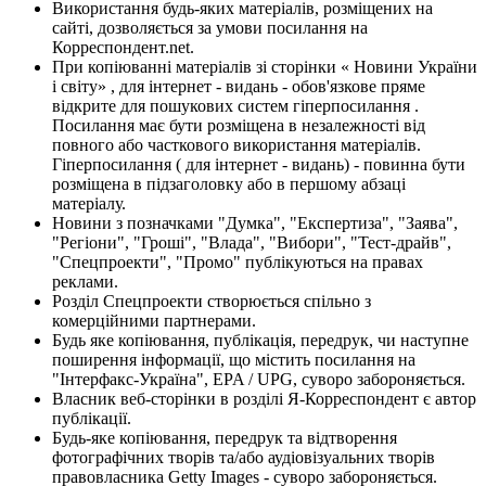
Використання будь-яких матеріалів, розміщених на
сайті, дозволяється за умови посилання на
Корреспондент.net.
При копіюванні матеріалів зі сторінки « Новини України
і світу» , для інтернет - видань - обов'язкове пряме
відкрите для пошукових систем гіперпосилання .
Посилання має бути розміщена в незалежності від
повного або часткового використання матеріалів.
Гіперпосилання ( для інтернет - видань) - повинна бути
розміщена в підзаголовку або в першому абзаці
матеріалу.
Новини з позначками "Думка", "Експертиза", "Заява",
"Регіони", "Гроші", "Влада", "Вибори", "Тест-драйв",
"Спецпроекти", "Промо" публікуються на правах
реклами.
Розділ Спецпроекти створюється спільно з
комерційними партнерами.
Будь яке копіювання, публікація, передрук, чи наступне
поширення інформації, що містить посилання на
"Інтерфакс-Україна", EPA / UPG, суворо забороняється.
Власник веб-сторінки в розділі Я-Корреспондент є автор
публікації.
Будь-яке копіювання, передрук та відтворення
фотографічних творів та/або аудіовізуальних творів
правовласника Getty Images - суворо забороняється.