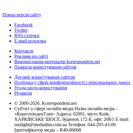
Повна версія сайту
Facebook
Twitter
RSS-стрічки
E-mail розсилка
Контакти
Реклама на сайті
Використання матеріалів korrespondent.net
Правила користування сайтом
Договір користування сайтом
Політика у сфері конфіденційності і персональних даних
Угода щодо користування
Редакція
© 2000-2026, Korrespondent.net
Суб'єкт у сфері онлайн-медіа Назва онлайн-медіа –
«КореспонденТ.net» Адреса: 02091, місто Київ,
ХАРКІВСЬКЕ ШОСЕ, будинок 172-Б, офіс 208/1 E-mail:
sunlight@mediadim.com.ua
Телефон: 044-205-43-00
Ідентифікатор медіа – R40-06068