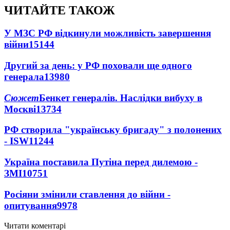
ЧИТАЙТЕ ТАКОЖ
У МЗС РФ відкинули можливість завершення
війни
15144
Другий за день: у РФ поховали ще одного
генерала
13980
Сюжет
Бенкет генералів. Наслідки вибуху в
Москві
13734
РФ створила "українську бригаду" з полонених
- ISW
11244
Україна поставила Путіна перед дилемою -
ЗМІ
10751
Росіяни змінили ставлення до війни -
опитування
9978
Читати коментарі