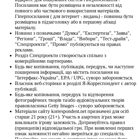
Посилання має бути розміщена в незалежності від
повного або часткового використання матеріалів.
Гіперпосилання ( для інтернет - видань) - повинна бути
розміщена в підзаголовку або в першому абзаці
матеріалу.
Новини з позначками "Думка", "Експертиза", "Заява",
"Регіони", "Гроші", "Влада", "Вибори", "Тест-драйв",
"Спецпроекти", "Промо" публікуються на правах
реклами.
Розділ Спецпроекти створюється спільно з
комерційними партнерами.
Будь яке копіювання, публікація, передрук, чи наступне
поширення інформації, що містить посилання на
"Інтерфакс-Україна", EPA / UPG, суворо забороняється.
Власник веб-сторінки в розділі Я-Корреспондент є автор
публікації.
Будь-яке копіювання, передрук та відтворення
фотографічних творів та/або аудіовізуальних творів
правовласника Getty Images - суворо забороняється.
Матеріали сайту korrespondent.net призначені для осіб
старше 21 року (21+). Участь в азартних іграх може
викликати ігрову залежність. Дотримуйтесь правил
(принципів) відповідальної гри. При виявленні перших
ознак залежності негайно зверніться до спеціаліста.