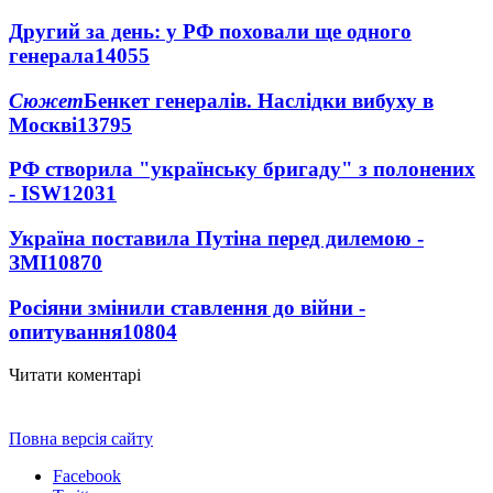
Другий за день: у РФ поховали ще одного
генерала
14055
Сюжет
Бенкет генералів. Наслідки вибуху в
Москві
13795
РФ створила "українську бригаду" з полонених
- ISW
12031
Україна поставила Путіна перед дилемою -
ЗМІ
10870
Росіяни змінили ставлення до війни -
опитування
10804
Читати коментарі
Повна версія сайту
Facebook