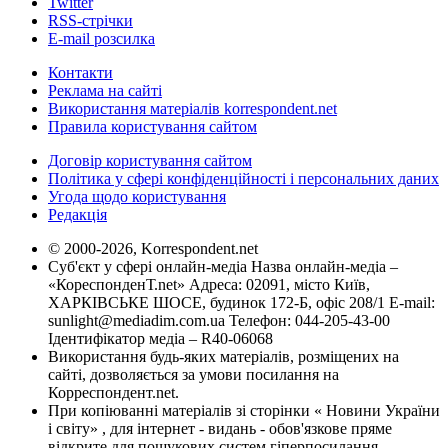
Twitter
RSS-стрічки
E-mail розсилка
Контакти
Реклама на сайті
Використання матеріалів korrespondent.net
Правила користування сайтом
Договір користування сайтом
Політика у сфері конфіденційності і персональних даних
Угода щодо користування
Редакція
© 2000-2026, Korrespondent.net
Суб'єкт у сфері онлайн-медіа Назва онлайн-медіа –
«КореспонденТ.net» Адреса: 02091, місто Київ,
ХАРКІВСЬКЕ ШОСЕ, будинок 172-Б, офіс 208/1 E-mail:
sunlight@mediadim.com.ua
Телефон: 044-205-43-00
Ідентифікатор медіа – R40-06068
Використання будь-яких матеріалів, розміщених на
сайті, дозволяється за умови посилання на
Корреспондент.net.
При копіюванні матеріалів зі сторінки « Новини України
і світу» , для інтернет - видань - обов'язкове пряме
відкрите для пошукових систем гіперпосилання .