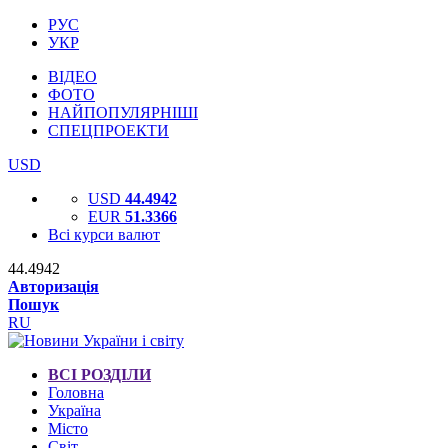
РУС
УКР
ВІДЕО
ФОТО
НАЙПОПУЛЯРНІШІ
СПЕЦПРОЕКТИ
USD
USD
44.4942
EUR
51.3366
Всі курси валют
44.4942
Авторизація
Пошук
RU
ВСІ РОЗДІЛИ
Головна
Україна
Місто
Світ