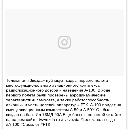
Телеканал «Звезда» публикует кадры первого полета
многофункционального авиационного комплекса
радиолокационного дозора и наведения А-100. В ходе
первого полета были проверены аэродинамические
характеристики самолета, а также работоспособность
авионики и части целевой аппаратуры РТК. А-100 придет на
смену авиационным комплексам А-50 и А-50У. Он был
создан на базе Ил-76МД-90А Еще больше новостей читайте
на нашем сайте: tvzvezda.ru #tvzvezda #телеканалзвезда
#А-100 #Самолет #РТК