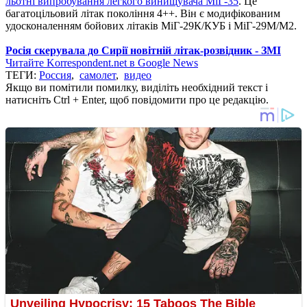
льотні випробування легкого винищувача МіГ-35
. Це
багатоцільовий літак покоління 4++. Він є модифікованим
удосконаленням бойових літаків МіГ-29К/КУБ і МіГ-29М/М2.
Росія скерувала до Сирії новітній літак-розвідник - ЗМІ
Читайте Korrespondent.net в Google News
ТЕГИ:
Россия
,
самолет
,
видео
Якщо ви помітили помилку, виділіть необхідний текст і
натисніть Ctrl + Enter, щоб повідомити про це редакцію.