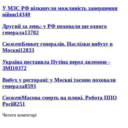
У МЗС РФ відкинули можливість завершення
війни
14340
Другий за день: у РФ поховали ще одного
генерала
13782
Сюжет
Бенкет генералів. Наслідки вибуху в
Москві
12833
Україна поставила Путіна перед дилемою -
ЗМІ
10372
Вибух у ресторані: у Москві таємно поховали
генерала
8593
Сюжет
Масова смерть на пляжі. Робота ППО
Росії
8251
Читати коментарі