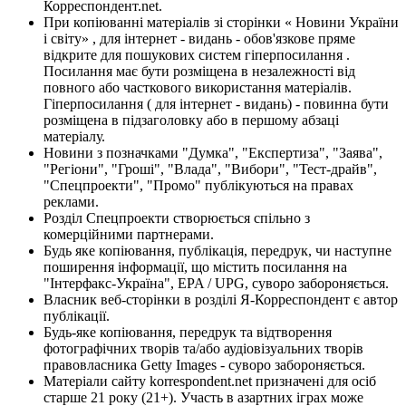
Корреспондент.net.
При копіюванні матеріалів зі сторінки « Новини України
і світу» , для інтернет - видань - обов'язкове пряме
відкрите для пошукових систем гіперпосилання .
Посилання має бути розміщена в незалежності від
повного або часткового використання матеріалів.
Гіперпосилання ( для інтернет - видань) - повинна бути
розміщена в підзаголовку або в першому абзаці
матеріалу.
Новини з позначками "Думка", "Експертиза", "Заява",
"Регіони", "Гроші", "Влада", "Вибори", "Тест-драйв",
"Спецпроекти", "Промо" публікуються на правах
реклами.
Розділ Спецпроекти створюється спільно з
комерційними партнерами.
Будь яке копіювання, публікація, передрук, чи наступне
поширення інформації, що містить посилання на
"Інтерфакс-Україна", EPA / UPG, суворо забороняється.
Власник веб-сторінки в розділі Я-Корреспондент є автор
публікації.
Будь-яке копіювання, передрук та відтворення
фотографічних творів та/або аудіовізуальних творів
правовласника Getty Images - суворо забороняється.
Матеріали сайту korrespondent.net призначені для осіб
старше 21 року (21+). Участь в азартних іграх може