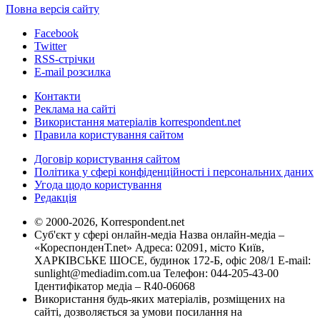
Повна версія сайту
Facebook
Twitter
RSS-стрічки
E-mail розсилка
Контакти
Реклама на сайті
Використання матеріалів korrespondent.net
Правила користування сайтом
Договір користування сайтом
Політика у сфері конфіденційності і персональних даних
Угода щодо користування
Редакція
© 2000-2026, Korrespondent.net
Суб'єкт у сфері онлайн-медіа Назва онлайн-медіа –
«КореспонденТ.net» Адреса: 02091, місто Київ,
ХАРКІВСЬКЕ ШОСЕ, будинок 172-Б, офіс 208/1 E-mail:
sunlight@mediadim.com.ua
Телефон: 044-205-43-00
Ідентифікатор медіа – R40-06068
Використання будь-яких матеріалів, розміщених на
сайті, дозволяється за умови посилання на