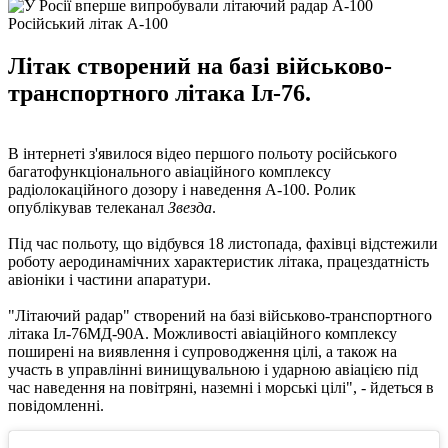
Російський літак А-100
Літак створений на базі військово-
транспортного літака Іл-76.
В інтернеті з'явилося відео першого польоту російського
багатофункціонального авіаційного комплексу
радіолокаційного дозору і наведення А-100. Ролик
опублікував телеканал
Звезда
.
Під час польоту, що відбувся 18 листопада, фахівці відстежили
роботу аеродинамічних характеристик літака, працездатність
авіоніки і частини апаратури.
"Літаючий радар" створений на базі військово-транспортного
літака Іл-76МД-90А. Можливості авіаційного комплексу
поширені на виявлення і супроводження цілі, а також на
участь в управлінні винищувальною і ударною авіацією під
час наведення на повітряні, наземні і морські цілі", - йдеться в
повідомленні.