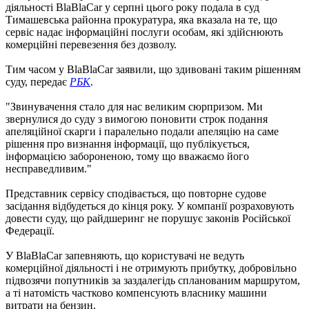
діяльності BlaBlaCar у серпні цього року подала в суд
Тимашевська районна прокуратура, яка вказала на те, що
сервіс надає інформаційні послуги особам, які здійснюють
комерційні перевезення без дозволу.
Тим часом у BlaBlaCar заявили, що здивовані таким рішенням
суду, передає
РБК
.
"Звинувачення стало для нас великим сюрпризом. Ми
звернулися до суду з вимогою поновити строк подання
апеляційної скарги і паралельно подали апеляцію на саме
рішення про визнання інформації, що публікується,
інформацією забороненою, тому що вважаємо його
несправедливим."
Представник сервісу сподівається, що повторне судове
засідання відбудеться до кінця року. У компанії розраховують
довести суду, що райдшеринг не порушує законів Російської
Федерації.
У BlaBlaCar запевняють, що користувачі не ведуть
комерційної діяльності і не отримують прибутку, добровільно
підвозячи попутників за заздалегідь спланованим маршрутом,
а ті натомість частково компенсують власнику машини
витрати на бензин.