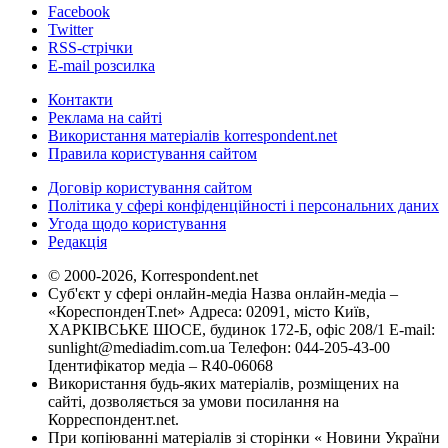
Facebook
Twitter
RSS-стрічки
E-mail розсилка
Контакти
Реклама на сайті
Використання матеріалів korrespondent.net
Правила користування сайтом
Договір користування сайтом
Політика у сфері конфіденційності і персональних даних
Угода щодо користування
Редакція
© 2000-2026, Korrespondent.net
Суб'єкт у сфері онлайн-медіа Назва онлайн-медіа –
«КореспонденТ.net» Адреса: 02091, місто Київ,
ХАРКІВСЬКЕ ШОСЕ, будинок 172-Б, офіс 208/1 E-mail:
sunlight@mediadim.com.ua
Телефон: 044-205-43-00
Ідентифікатор медіа – R40-06068
Використання будь-яких матеріалів, розміщених на
сайті, дозволяється за умови посилання на
Корреспондент.net.
При копіюванні матеріалів зі сторінки « Новини України