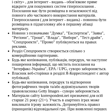
і світу» , для інтернет - видань - обов'язкове пряме
відкрите для пошукових систем гіперпосилання .
Посилання має бути розміщена в незалежності від
повного або часткового використання матеріалів.
Гіперпосилання ( для інтернет - видань) - повинна бути
розміщена в підзаголовку або в першому абзаці
матеріалу.
Новини з позначками "Думка", "Експертиза", "Заява",
"Регіони", "Гроші", "Влада", "Вибори", "Тест-драйв",
"Спецпроекти", "Промо" публікуються на правах
реклами.
Розділ Спецпроекти створюється спільно з
комерційними партнерами.
Будь яке копіювання, публікація, передрук, чи наступне
поширення інформації, що містить посилання на
"Інтерфакс-Україна", EPA / UPG, суворо забороняється.
Власник веб-сторінки в розділі Я-Корреспондент є автор
публікації.
Будь-яке копіювання, передрук та відтворення
фотографічних творів та/або аудіовізуальних творів
правовласника Getty Images - суворо забороняється.
Матеріали сайту korrespondent.net призначені для осіб
старше 21 року (21+). Участь в азартних іграх може
викликати ігрову залежність. Дотримуйтесь правил
(принципів) відповідальної гри. При виявленні перших