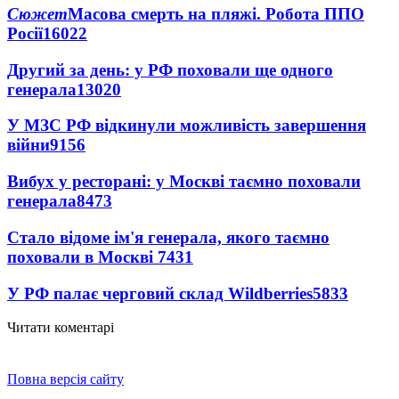
Сюжет
Масова смерть на пляжі. Робота ППО
Росії
16022
Другий за день: у РФ поховали ще одного
генерала
13020
У МЗС РФ відкинули можливість завершення
війни
9156
Вибух у ресторані: у Москві таємно поховали
генерала
8473
Стало відоме ім'я генерала, якого таємно
поховали в Москві
7431
У РФ палає черговий склад Wildberries
5833
Читати коментарі
Повна версія сайту