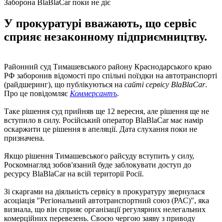
Заборона BlaBlaCar поки не діє
У прокуратурі вважають, що сервіс
сприяє незаконному підприємництву.
Районний суд Тимашевського району Краснодарського краю
РФ заборонив відомості про спільні поїздки на автотранспорті
(райдшеринг), що публікуються на
сайті сервісу BlaBlaCar
.
Про це повідомляє
Коммерсантъ
.
Таке рішення суд прийняв ще 12 вересня, але рішення ще не
вступило в силу. Російський оператор BlaBlaCar має намір
оскаржити це рішення в апеляції. Дата слухання поки не
призначена.
Якщо рішення Тимашевського райсуду вступить у силу,
Роскомнагляд зобов'язаний буде заблокувати доступ до
ресурсу BlaBlaCar на всій території Росії.
Зі скаргами на діяльність сервісу в прокуратуру звернулася
асоціація "Регіональний автотранспортний союз (РАС)", яка
визнала, що він сприяє організації регулярних нелегальних
комерційних перевезень. Своєю чергою заяву з приводу