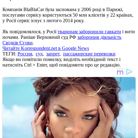
Компанія BlaBlaCar була заснована у 2006 році в Парижі,
послугами сервісу користуються 50 млн клієнтів у 22 країнах,
у Росії сервіс існує з лютого 2014 року.
Як повідомлялося, у Росії
тваринам заборонили гавкати
і вити
ночами. Раніше Верховний суд РФ
заборонив діяльність
Свідків Єгови
.
Читайте Korrespondent.net в Google News
ТЕГИ:
Россия
,
суд
,
запрет
,
пассажирские перевозки
Якщо ви помітили помилку, виділіть необхідний текст і
натисніть Ctrl + Enter, щоб повідомити про це редакцію.