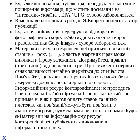
Будь яке копіювання, публікація, передрук, чи наступне
поширення інформації, що містить посилання на
"Інтерфакс-Україна", EPA / UPG, суворо забороняється.
Власник веб-сторінки в розділі Я-Корреспондент є автор
публікації.
Будь-яке копіювання, передрук та відтворення
фотографічних творів та/або аудіовізуальних творів
правовласника Getty Images - суворо забороняється.
Матеріали сайту korrespondent.net призначені для осіб
старше 21 року (21+). Участь в азартних іграх може
викликати ігрову залежність. Дотримуйтесь правил
(принципів) відповідальної гри. При виявленні перших
ознак залежності негайно зверніться до спеціаліста.
Пам'ятайте, що участь в азартних іграх не може бути
джерелом доходів або альтернативою роботі.
Інформаційний ресурс korrespondent.net не проводить
ігри на реальні та/або віртуальні гроші, також сайт не
приймає ні в якій формі оплату ставок та інших
платежів, які пов’язані/можуть бути пов’язані з
азартними іграми, букмекерами чи тоталізаторами. Будь-
які матеріали на інформаційному ресурсі
korrespondent.net публікуються виключно в
інформаційних цілях.
X