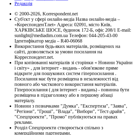
Редакція
© 2000-2026, Korrespondent.net
Суб'єкт у сфері онлайн-медіа Назва онлайн-медіа –
«КореспонденТ.net» Адреса: 02091, місто Київ,
ХАРКІВСЬКЕ ШОСЕ, будинок 172-Б, офіс 208/1 E-mail:
sunlight@mediadim.com.ua
Телефон: 044-205-43-00
Ідентифікатор медіа – R40-06068
Використання будь-яких матеріалів, розміщених на
сайті, дозволяється за умови посилання на
Корреспондент.net.
При копіюванні матеріалів зі сторінки « Новини України
і світу» , для інтернет - видань - обов'язкове пряме
відкрите для пошукових систем гіперпосилання .
Посилання має бути розміщена в незалежності від
повного або часткового використання матеріалів.
Гіперпосилання ( для інтернет - видань) - повинна бути
розміщена в підзаголовку або в першому абзаці
матеріалу.
Новини з позначками "Думка", "Експертиза", "Заява",
"Регіони", "Гроші", "Влада", "Вибори", "Тест-драйв",
"Спецпроекти", "Промо" публікуються на правах
реклами.
Розділ Спецпроекти створюється спільно з
комерційними партнерами.