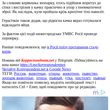
За словами керівника зоопарку, хтось підійшов впритул до
сітки і вистрілив у качку практично в упор з пневматичної
зброї. Як наслідок, куля пройшла крізь крихітне тіло навиліт.
Герасічкін також додав, що рідкісна качка якраз готувалася
відкладати яйця.
За фактом цієї події нижегородське УМВС Росії проведе
перевірку.
Раніше повідомлялося, що
в Росії поїзд протаранив стадо
корів
.
Новини від
Корреспондент.net
у Telegram. Підписуйтесь на
наш канал
https://t.me/korrespondentnet
.
Читайте Korrespondent.net в Google News
ТЕГИ:
Россия
,
животные
,
птицы
,
животное
,
пьянство
,
зоопарк животные
,
птица
,
пьяный
,
утка
,
пистолет
,
пьяные
Якщо ви помітили помилку, виділіть необхідний текст і
натисніть Ctrl + Enter, щоб повідомити про це редакцію.