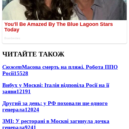
ЧИТАЙТЕ ТАКОЖ
Сюжет
Масова смерть на пляжі. Робота ППО
Росії
15528
Вибух у Москві: Італія відповіла Росії на її
заяви
12191
Другий за день: у РФ поховали ще одного
генерала
12024
ЗМІ: У ресторані в Москві загинула дочка
генерала
9241