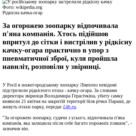
Фото: wikipedia.org
Рідкісна качка-огар
За огорожею зоопарку відпочивала
п'яна компанія. Хтось підійшов
впритул до сітки і вистрілив у рідкісну
качку-огара практично в упор з
пневматичної зброї, куля пройшла
навиліт, розповіли у звіринці.
У Росії в нижегородському зоопарку Лімпопо невідомі
підстрелили рідкісного птаха - качку-огара. За словами
директора звіринця Володимира Герасічкіна, убиту самку
виявили 21 квітня на закритій території біля річки Параші, де
живуть птахи парку, передає
Life.ru
.
"За огорожею зоопарку, судячи з усього, відпочивала п'яна
компанія, яка залишила після себе багато порожніх пляшок", -
зазначив він.