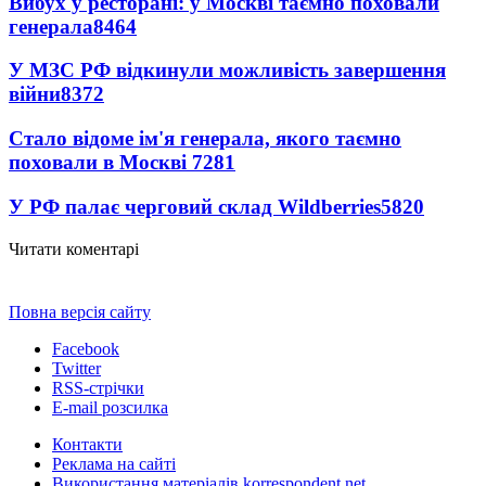
Вибух у ресторані: у Москві таємно поховали
генерала
8464
У МЗС РФ відкинули можливість завершення
війни
8372
Стало відоме ім'я генерала, якого таємно
поховали в Москві
7281
У РФ палає черговий склад Wildberries
5820
Читати коментарі
Повна версія сайту
Facebook
Twitter
RSS-стрічки
E-mail розсилка
Контакти
Реклама на сайті
Використання матеріалів korrespondent.net