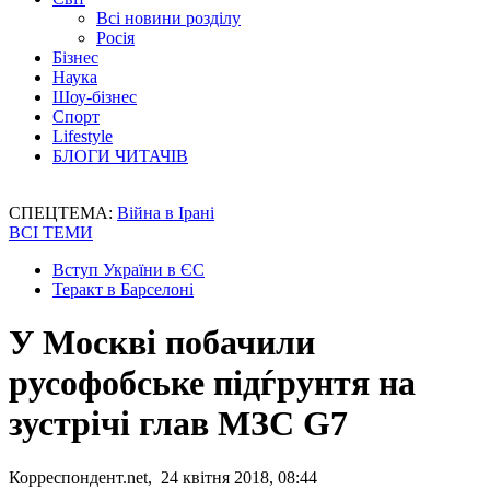
Всі новини розділу
Росія
Бізнес
Наука
Шоу-бізнес
Спорт
Lifestyle
БЛОГИ ЧИТАЧІВ
СПЕЦТЕМА:
Війна в Ірані
ВСІ ТЕМИ
Вступ України в ЄС
Теракт в Барселоні
У Москві побачили
русофобське підѓрунтя на
зустрічі глав МЗС G7
Корреспондент.net, 24 квітня 2018, 08:44