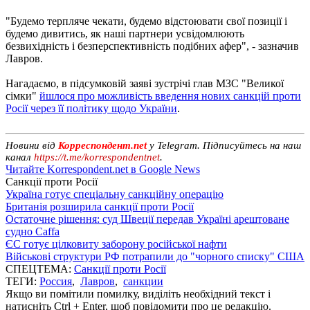
"Будемо терпляче чекати, будемо відстоювати свої позиції і
будемо дивитись, як наші партнери усвідомлюють
безвихідність і безперспективність подібних афер", - зазначив
Лавров.
Нагадаємо, в підсумковій заяві зустрічі глав МЗС "Великої
сімки"
йшлося про можливість введення нових санкцій проти
Росії через її політику щодо України
.
Новини від
Корреспондент.net
у Telegram. Підписуйтесь на наш
канал
https://t.me/korrespondentnet
.
Читайте Korrespondent.net в Google News
Санкції проти Росії
Україна готує спеціальну санкційну операцію
Британія розширила санкції проти Росії
Остаточне рішення: суд Швеції передав Україні арештоване
судно Caffa
ЄС готує цілковиту заборону російської нафти
Військові структури РФ потрапили до "чорного списку" США
СПЕЦТЕМА:
Санкції проти Росії
ТЕГИ:
Россия
,
Лавров
,
санкции
Якщо ви помітили помилку, виділіть необхідний текст і
натисніть Ctrl + Enter, щоб повідомити про це редакцію.