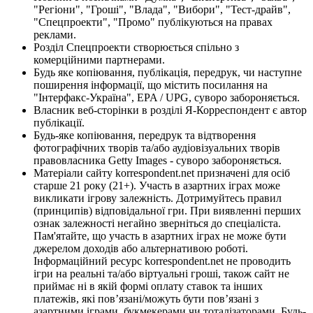
"Регіони", "Гроші", "Влада", "Вибори", "Тест-драйв",
"Спецпроекти", "Промо" публікуються на правах
реклами.
Розділ Спецпроекти створюється спільно з
комерційними партнерами.
Будь яке копіювання, публікація, передрук, чи наступне
поширення інформації, що містить посилання на
"Інтерфакс-Україна", EPA / UPG, суворо забороняється.
Власник веб-сторінки в розділі Я-Корреспондент є автор
публікації.
Будь-яке копіювання, передрук та відтворення
фотографічних творів та/або аудіовізуальних творів
правовласника Getty Images - суворо забороняється.
Матеріали сайту korrespondent.net призначені для осіб
старше 21 року (21+). Участь в азартних іграх може
викликати ігрову залежність. Дотримуйтесь правил
(принципів) відповідальної гри. При виявленні перших
ознак залежності негайно зверніться до спеціаліста.
Пам'ятайте, що участь в азартних іграх не може бути
джерелом доходів або альтернативою роботі.
Інформаційний ресурс korrespondent.net не проводить
ігри на реальні та/або віртуальні гроші, також сайт не
приймає ні в якій формі оплату ставок та інших
платежів, які пов’язані/можуть бути пов’язані з
азартними іграми, букмекерами чи тоталізаторами. Будь-