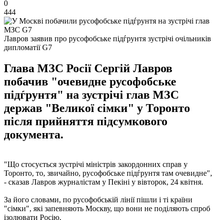
0
444
Лавров заявив про русофобське підѓрунтя зустрічі очільників
дипломатії G7
Глава МЗС Росії Сергій Лавров
побачив "очевидне русофобське
підѓрунтя" на зустрічі глав МЗС
держав "Великої сімки" у Торонто
після прийняття підсумкового
документа.
"Що стосується зустрічі міністрів закордонних справ у
Торонто, то, звичайно, русофобське підѓрунтя там очевидне",
- сказав Лавров журналістам у Пекіні у вівторок, 24 квітня.
За його словами, по русофобській лінії пішли і ті країни
"сімки", які запевняють Москву, що вони не поділяють спроб
ізолювати Росію.