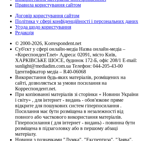
Правила користування сайтом
Договір користування сайтом
Політика у сфері конфіденційності і персональних даних
Угода щодо користування
Редакція
© 2000-2026, Korrespondent.net
Суб'єкт у сфері онлайн-медіа Назва онлайн-медіа –
«КореспонденТ.net» Адреса: 02091, місто Київ,
ХАРКІВСЬКЕ ШОСЕ, будинок 172-Б, офіс 208/1 E-mail:
sunlight@mediadim.com.ua
Телефон: 044-205-43-00
Ідентифікатор медіа – R40-06068
Використання будь-яких матеріалів, розміщених на
сайті, дозволяється за умови посилання на
Корреспондент.net.
При копіюванні матеріалів зі сторінки « Новини України
і світу» , для інтернет - видань - обов'язкове пряме
відкрите для пошукових систем гіперпосилання .
Посилання має бути розміщена в незалежності від
повного або часткового використання матеріалів.
Гіперпосилання ( для інтернет - видань) - повинна бути
розміщена в підзаголовку або в першому абзаці
матеріалу.
Новини з позначками "Думка", "Експертиза", "Заява",