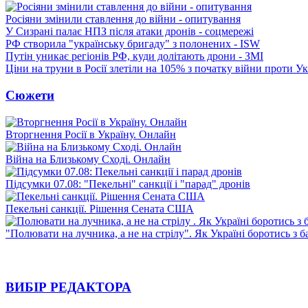
Росіяни змінили ставлення до війни - опитування
У Сизрані палає НПЗ після атаки дронів - соцмережі
РФ створила "українську бригаду" з полонених - ISW
Путін уникає регіонів РФ, куди долітають дрони - ЗМІ
Ціни на труни в Росії злетіли на 105% з початку війни проти У
Сюжети
Вторгнення Росії в Україну. Онлайн
Війна на Близькому Сході. Онлайн
Підсумки 07.08: "Пекельні" санкції і "парад" дронів
Пекельні санкції. Рішення Сената США
"Полювати на лучника, а не на стрілу". Як Україні боротись з 
ВИБІР РЕДАКТОРА