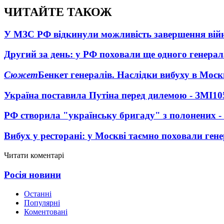
ЧИТАЙТЕ ТАКОЖ
У МЗС РФ відкинули можливість завершення вій
Другий за день: у РФ поховали ще одного генерал
Сюжет
Бенкет генералів. Наслідки вибуху в Моск
Україна поставила Путіна перед дилемою - ЗМІ
10
РФ створила "українську бригаду" з полонених -
Вибух у ресторані: у Москві таємно поховали ген
Читати коментарі
Росія новини
Останні
Популярні
Коментовані