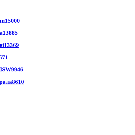
ни
15000
а
13885
ві
13369
571
 ISW
9946
ерала
8610