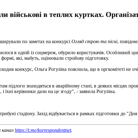
и військові в теплих куртках. Організа
рширували по заметах на конкурсі
Огляд строю та пісні
, повідом
явилося в одній із соцмереж, обурило користувачів. Особливий цин
формі, які, мабуть, оцінювали стройову підготовку.
ходив конкурс, Ольга Рогуліна пояснила, що в оргкомітеті не очі
ам підлоги знаходяться в аварійному стані, в деяких місцях пр
 їхні керівники дали на це згоду", - заявила Рогуліна.
трибуні стадіону. Захід відбувається в рамках підготовки до "Дня
ш канал
https://t.me/korrespondentnet
.