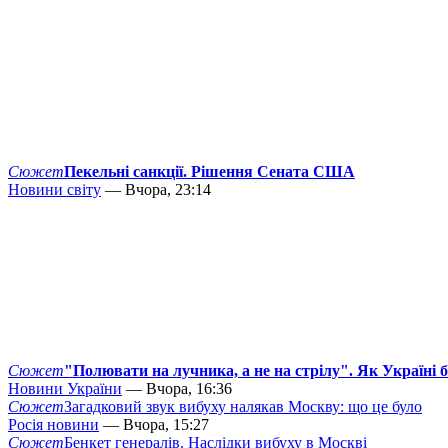
Сюжет
Пекельні санкції. Рішення Сената США
Новини світу
— Вчора, 23:14
Сюжет
"Полювати на лучника, а не на стрілу". Як Україні 
Новини України
— Вчора, 16:36
Сюжет
Загадковий звук вибуху налякав Москву: що це було
Росія новини
— Вчора, 15:27
Сюжет
Бенкет генералів. Наслідки вибуху в Москві