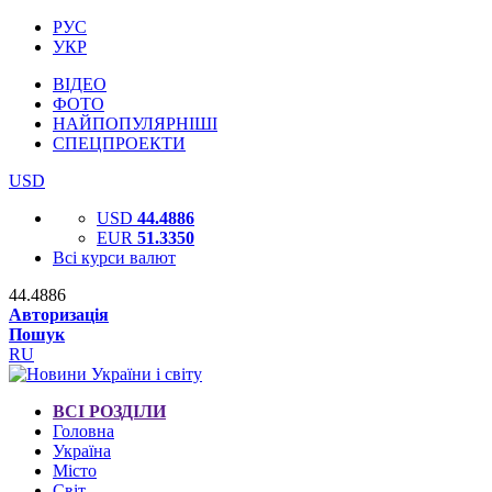
РУС
УКР
ВІДЕО
ФОТО
НАЙПОПУЛЯРНІШІ
СПЕЦПРОЕКТИ
USD
USD
44.4886
EUR
51.3350
Всі курси валют
44.4886
Авторизація
Пошук
RU
ВСІ РОЗДІЛИ
Головна
Україна
Місто
Світ