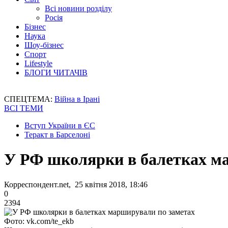
Всі новини розділу
Росія
Бізнес
Наука
Шоу-бізнес
Спорт
Lifestyle
БЛОГИ ЧИТАЧІВ
СПЕЦТЕМА:
Війна в Ірані
ВСІ ТЕМИ
Вступ України в ЄС
Теракт в Барселоні
У РФ школярки в балетках м
Корреспондент.net, 25 квітня 2018, 18:46
0
2394
Фото: vk.com/te_ekb