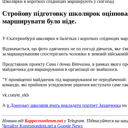
Школярки в коротких спідницях марширують у снігопад
Стройову підготовку школярок оцінювал
марширувати було ніде.
У Єкатеринбурзі школярки в балетках і коротких спідницях ма
Відзначається, що фото одягнених не по погоді дівчаток, яке з'
за маршируванням спостерігають чоловіки в зимовій військовій 
Представник проекту
Сини і дочки Вітчизни,
в рамках якого про
майданчика для марширування в організації не знайшлося.
"У приміщенні майданчик під марширування не передбачений: т
команди, які прийняли усвідомлене рішення виступати саме так, і
vk.com/te_ekb
А
в Донецьку школярів вчать викладати портрет Захарченка
на 
Новини від
Корреспондент.net
у Telegram. Підписуйтеся на на
Читайте Korrespondent.net в Google News