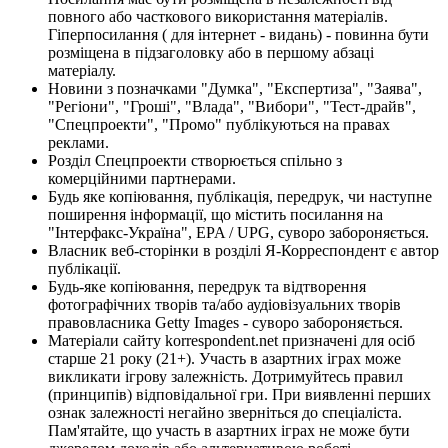
повного або часткового використання матеріалів.
Гіперпосилання ( для інтернет - видань) - повинна бути
розміщена в підзаголовку або в першому абзаці
матеріалу.
Новини з позначками "Думка", "Експертиза", "Заява",
"Регіони", "Гроші", "Влада", "Вибори", "Тест-драйв",
"Спецпроекти", "Промо" публікуються на правах
реклами.
Розділ Спецпроекти створюється спільно з
комерційними партнерами.
Будь яке копіювання, публікація, передрук, чи наступне
поширення інформації, що містить посилання на
"Інтерфакс-Україна", EPA / UPG, суворо забороняється.
Власник веб-сторінки в розділі Я-Корреспондент є автор
публікації.
Будь-яке копіювання, передрук та відтворення
фотографічних творів та/або аудіовізуальних творів
правовласника Getty Images - суворо забороняється.
Матеріали сайту korrespondent.net призначені для осіб
старше 21 року (21+). Участь в азартних іграх може
викликати ігрову залежність. Дотримуйтесь правил
(принципів) відповідальної гри. При виявленні перших
ознак залежності негайно зверніться до спеціаліста.
Пам'ятайте, що участь в азартних іграх не може бути