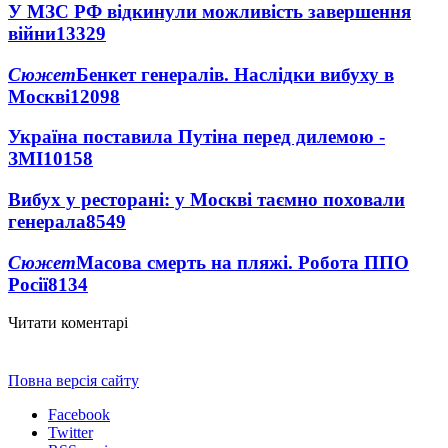
У МЗС РФ відкинули можливість завершення
війни
13329
Сюжет
Бенкет генералів. Наслідки вибуху в
Москві
12098
Україна поставила Путіна перед дилемою -
ЗМІ
10158
Вибух у ресторані: у Москві таємно поховали
генерала
8549
Сюжет
Масова смерть на пляжі. Робота ППО
Росії
8134
Читати коментарі
Повна версія сайту
Facebook
Twitter