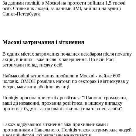
За даними поліції, в Москві на протести вийшли 1,5 тисячі
осіб. Стільки ж людей, за даними ЗМІ, вийшли на вулиці
Санкт-Петербурга.
Масові затримання і зіткнення
В одних містах затримання почалися незабаром після початку
акцій, в інших - вже після їх завершення. По всій Росії
затримали понад тисячу осіб.
Наймасовіші затримання пройшли в Москві - майже 600
чоловік. ОМОН розділив натовп по секторах і відтискував у
метро, ​​магазини або інші вулиці.
Поліція просила присутніх розійтися: "Шановні громадяни,
ваші дії незаконні, прохання розійтися, в іншому випадку
проти вас будуть застосовані фізична сила та спецзасоби".
Також відбувалися зіткнення між прихильниками і
противниками Навального. Поліція також затримувала людей
в козачій формі, які нападали на активістів.