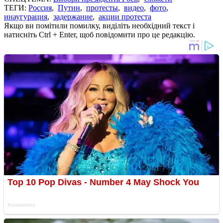
ТЕГИ:
Россия
,
Путин
,
протесты
,
видео
,
фото
,
инаугурация
,
задержание
,
акции протеста
Якщо ви помітили помилку, виділіть необхідний текст і
натисніть Ctrl + Enter, щоб повідомити про це редакцію.