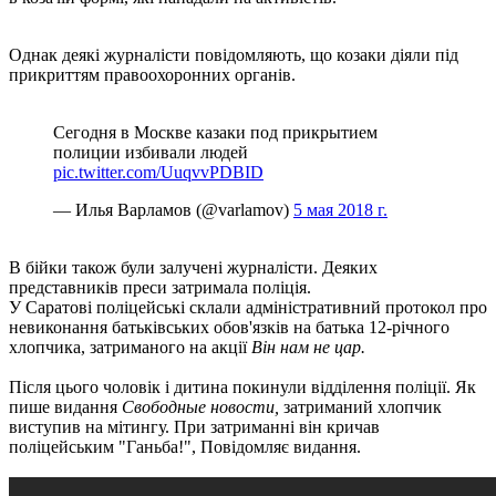
Однак деякі журналісти повідомляють, що козаки діяли під
прикриттям правоохоронних органів.
Сегодня в Москве казаки под прикрытием
полиции избивали людей
pic.twitter.com/UuqvvPDBID
— Илья Варламов (@varlamov)
5 мая 2018 г.
В бійки також були залучені журналісти. Деяких
представників преси затримала поліція.
У Саратові поліцейські склали адміністративний протокол про
невиконання батьківських обов'язків на батька 12-річного
хлопчика, затриманого на акції
Він нам не цар.
Після цього чоловік і дитина покинули відділення поліції. Як
пише видання
Свободные новости,
затриманий хлопчик
виступив на мітингу. При затриманні він кричав
поліцейським "Ганьба!", Повідомляє видання.