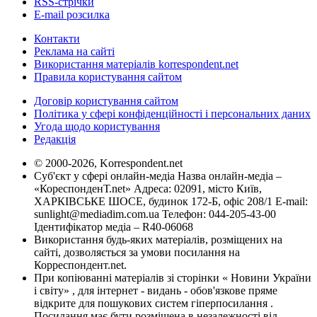
RSS-стрічки
E-mail розсилка
Контакти
Реклама на сайті
Використання матеріалів korrespondent.net
Правила користування сайтом
Договір користування сайтом
Політика у сфері конфіденційності і персональних даних
Угода щодо користування
Редакція
© 2000-2026, Korrespondent.net
Суб'єкт у сфері онлайн-медіа Назва онлайн-медіа –
«КореспонденТ.net» Адреса: 02091, місто Київ,
ХАРКІВСЬКЕ ШОСЕ, будинок 172-Б, офіс 208/1 E-mail:
sunlight@mediadim.com.ua
Телефон: 044-205-43-00
Ідентифікатор медіа – R40-06068
Використання будь-яких матеріалів, розміщених на
сайті, дозволяється за умови посилання на
Корреспондент.net.
При копіюванні матеріалів зі сторінки « Новини України
і світу» , для інтернет - видань - обов'язкове пряме
відкрите для пошукових систем гіперпосилання .
Посилання має бути розміщена в незалежності від