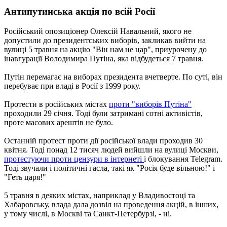
Антипутинська акція по всій Росії
Російський опозиціонер Олексій Навальний, якого не
допустили до президентських виборів, закликав вийти на
вулиці 5 травня на акцію "Він нам не цар", приурочену до
інавгурації Володимира Путіна, яка відбудеться 7 травня.
Путін перемагає на виборах президента вчетверте. По суті, він
перебуває при владі в Росії з 1999 року.
Протести в російських містах
проти "виборів Путіна"
проходили 29 січня. Тоді були затримані сотні активістів,
проте масових арештів не було.
Останній протест проти дії російської влади проходив 30
квітня. Тоді понад 12 тисяч людей вийшли на вулиці Москви,
протестуючи проти цензури в інтернеті
і блокування Telegram.
Тоді звучали і політичні гасла, такі як "Росія буде вільною!" і
"Геть царя!"
5 травня в деяких містах, наприклад у Владивостоці та
Хабаровську, влада дала дозвіл на проведення акцій, в інших,
у тому числі, в Москві та Санкт-Петербурзі, - ні.