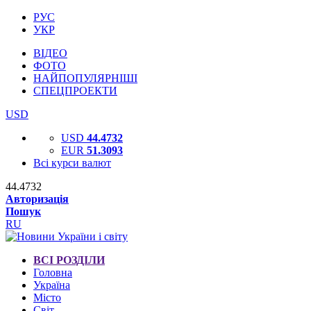
РУС
УКР
ВІДЕО
ФОТО
НАЙПОПУЛЯРНІШІ
СПЕЦПРОЕКТИ
USD
USD
44.4732
EUR
51.3093
Всі курси валют
44.4732
Авторизація
Пошук
RU
ВСІ РОЗДІЛИ
Головна
Україна
Місто
Світ