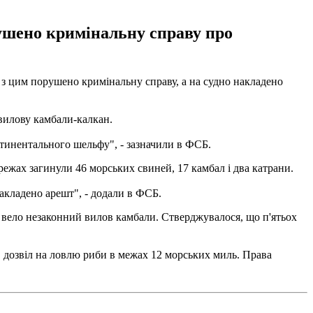
ушено кримінальну справу про
з цим порушено кримінальну справу, а на судно накладено
 вилову камбали-калкан.
нтинентального шельфу", - зазначили в ФСБ.
режах загинули 46 морських свиней, 17 камбал і два катрани.
акладено арешт", - додали в ФСБ.
 вело незаконний вилов камбали. Стверджувалося, що п'ятьох
 дозвіл на ловлю риби в межах 12 морських миль. Права