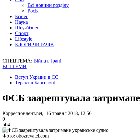
Всі новини розділу
Росія
Бізнес
Наука
Шоу-бізнес
Спорт
Lifestyle
БЛОГИ ЧИТАЧІВ
СПЕЦТЕМА:
Війна в Ірані
ВСІ ТЕМИ
Вступ України в ЄС
Теракт в Барселоні
ФСБ заарештувала затримане 
Корреспондент.net, 16 травня 2018, 12:56
0
504
Фото: obozrevatel.com