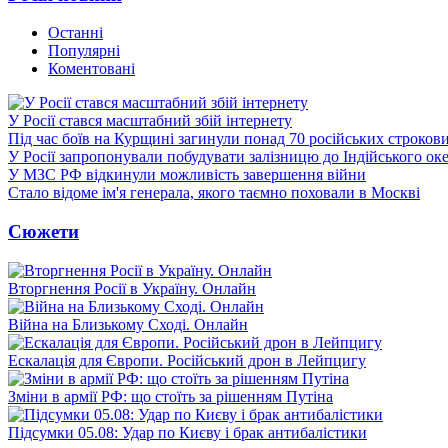
Останні
Популярні
Коментовані
У Росії стався масштабний збій інтернету
Під час боїв на Курщині загинули понад 70 російських строкови
У Росії запропонували побудувати залізницю до Індійського ок
У МЗС РФ відкинули можливість завершення війни
Стало відоме ім'я генерала, якого таємно поховали в Москві
Сюжети
Вторгнення Росії в Україну. Онлайн
Війна на Близькому Сході. Онлайн
Ескалація для Європи. Російський дрон в Лейпцигу
Зміни в армії РФ: що стоїть за рішенням Путіна
Підсумки 05.08: Удар по Києву і брак антибалістики