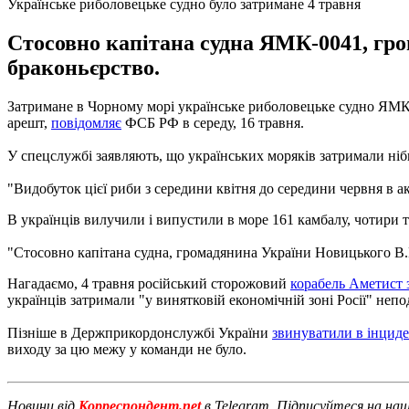
Українське риболовецьке судно було затримане 4 травня
Стосовно капітана судна ЯМК-0041, гр
браконьєрство.
Затримане в Чорному морі українське риболовецьке судно ЯМК-
арешт,
повідомляє
ФСБ РФ в середу, 16 травня.
У спецслужбі заявляють, що українських моряків затримали ніби
"Видобуток цієї риби з середини квітня до середини червня в а
В українців вилучили і випустили в море 161 камбалу, чотири т
"Стосовно капітана судна, громадянина України Новицького В.
Нагадаємо, 4 травня російський сторожовий
корабель Аметист 
українців затримали "у винятковій економічній зоні Росії" неп
Пізніше в Держприкордонслужбі України
звинуватили в інциде
виходу за цю межу у команди не було.
Новини від
Корреспондент.net
в Telegram. Підписуйтеся на на