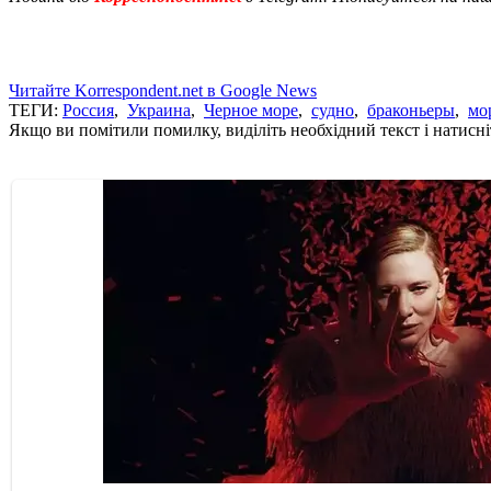
Читайте Korrespondent.net в Google News
ТЕГИ:
Россия
,
Украина
,
Черное море
,
судно
,
браконьеры
,
мо
Якщо ви помітили помилку, виділіть необхідний текст і натисніт