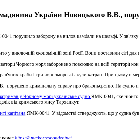
омадянина України Новицького В.В., пор
0041 порушило заборону на вилов камбали на шельфі. У зв'язку 
то у виключній економічній зоні Росії. Вони поставили сіті для
кваторії Чорного моря заборонено повсюдно на всій території ко
рав'яних краби і три чорноморські акули катран. При цьому в ме
В., порушено кримінальну справу про браконьєрство. На судно н
затримав у Чорному морі українське судно
ЯМК-0041, яке нібито
одалік від кримського мису Тарханкут.
нті капітана
ЯМК-0041. У відомстві стверджують, що у судна був
ш канал
https://t.me/korrespondentnet