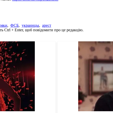
ряки
,
ФСБ
,
украинцы
,
арест
ь Ctrl + Enter, щоб повідомити про це редакцію.