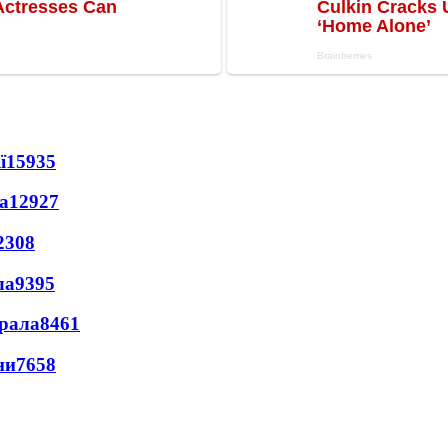
ї
15935
а
12927
2308
ла
9395
ерала
8461
ни
7658