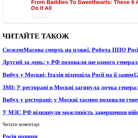
ЧИТАЙТЕ ТАКОЖ
Сюжет
Масова смерть на пляжі. Робота ППО Росі
Другий за день: у РФ поховали ще одного генерал
Вибух у Москві: Італія відповіла Росії на її заяви
1
ЗМІ: У ресторані в Москві загинула дочка генера
Вибух у ресторані: у Москві таємно поховали ген
У МЗС РФ відкинули можливість завершення вій
Читати коментарі
Росія новини