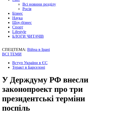
Всі новини розділу
Росія
Бізнес
Наука
Шоу-бізнес
Спорт
Lifestyle
БЛОГИ ЧИТАЧІВ
СПЕЦТЕМА:
Війна в Ірані
ВСІ ТЕМИ
Вступ України в ЄС
Теракт в Барселоні
У Держдуму РФ внесли
законопроект про три
президентські терміни
поспіль