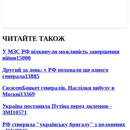
ЧИТАЙТЕ ТАКОЖ
У МЗС РФ відкинули можливість завершення
війни
15000
Другий за день: у РФ поховали ще одного
генерала
13885
Сюжет
Бенкет генералів. Наслідки вибуху в
Москві
13369
Україна поставила Путіна перед дилемою -
ЗМІ
10571
РФ створила "українську бригаду" з полонених