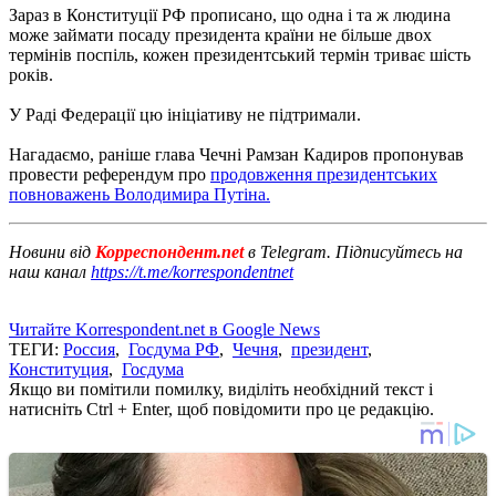
Зараз в Конституції РФ прописано, що одна і та ж людина
може займати посаду президента країни не більше двох
термінів поспіль, кожен президентський термін триває шість
років.
У Раді Федерації цю ініціативу не підтримали.
Нагадаємо, раніше глава Чечні Рамзан Кадиров пропонував
провести референдум про
продовження президентських
повноважень Володимира Путіна.
Новини від
Корреспондент.net
в Telegram. Підписуйтесь на
наш канал
https://t.me/korrespondentnet
Читайте Korrespondent.net в Google News
ТЕГИ:
Россия
,
Госдума РФ
,
Чечня
,
президент
,
Конституция
,
Госдума
Якщо ви помітили помилку, виділіть необхідний текст і
натисніть Ctrl + Enter, щоб повідомити про це редакцію.