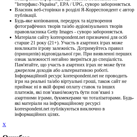
"Інтерфакс-Україна", EPA / UPG, суворо забороняється.
Власник веб-сторінки в розділі Я-Корреспондент є автор
публікації.
Будь-яке копіювання, передрук та відтворення
фотографічних творів та/або аудіовізуальних творів
правовласника Getty Images - суворо забороняється.
Матеріали сайту korrespondent.net призначені для осіб
старше 21 року (21+). Участь в азартних іграх може
викликати ігрову залежність. Дотримуйтесь правил
(принципів) відповідальної гри. При виявленні перших
ознак залежності негайно зверніться до спеціаліста.
Пам'ятайте, що участь в азартних іграх не може бути
джерелом доходів або альтернативою роботі.
Інформаційний ресурс korrespondent.net не проводить
ігри на реальні та/або віртуальні гроші, також сайт не
приймає ні в якій формі оплату ставок та інших
платежів, які пов’язані/можуть бути пов’язані з
азартними іграми, букмекерами чи тоталізаторами. Будь-
які матеріали на інформаційному ресурсі
korrespondent.net публікуються виключно в
інформаційних цілях.
X