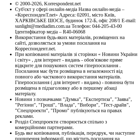
© 2000-2026, Korrespondent.net
Суб'єкт у сфері онлайн-медіа Назва онлайн-медіа –
«КореспонденТ.net» Адреса: 02091, місто Київ,
ХАРКІВСЬКЕ ШОСЕ, будинок 172-Б, офіс 208/1 E-mail:
sunlight@mediadim.com.ua
Телефон: 044-205-43-00
Ідентифікатор медіа – R40-06068
Використання будь-яких матеріалів, розміщених на
сайті, дозволяється за умови посилання на
Корреспондент.net.
При копіюванні матеріалів зі сторінки « Новини України
і світу» , для інтернет - видань - обов'язкове пряме
відкрите для пошукових систем гіперпосилання .
Посилання має бути розміщена в незалежності від
повного або часткового використання матеріалів.
Гіперпосилання ( для інтернет - видань) - повинна бути
розміщена в підзаголовку або в першому абзаці
матеріалу.
Новини з позначками "Думка", "Експертиза", "Заява",
"Регіони", "Гроші", "Влада", "Вибори", "Тест-драйв",
"Спецпроекти", "Промо" публікуються на правах
реклами.
Розділ Спецпроекти створюється спільно з
комерційними партнерами.
Будь яке копіювання, публікація, передрук, чи наступне
поширення інформації, що містить посилання на