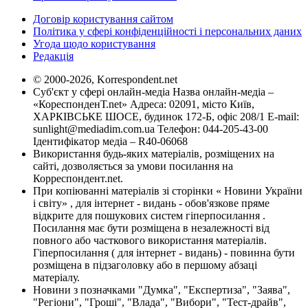
Договір користування сайтом
Політика у сфері конфіденційності і персональних даних
Угода щодо користування
Редакція
© 2000-2026, Korrespondent.net
Суб'єкт у сфері онлайн-медіа Назва онлайн-медіа –
«КореспонденТ.net» Адреса: 02091, місто Київ,
ХАРКІВСЬКЕ ШОСЕ, будинок 172-Б, офіс 208/1 E-mail:
sunlight@mediadim.com.ua
Телефон: 044-205-43-00
Ідентифікатор медіа – R40-06068
Використання будь-яких матеріалів, розміщених на
сайті, дозволяється за умови посилання на
Корреспондент.net.
При копіюванні матеріалів зі сторінки « Новини України
і світу» , для інтернет - видань - обов'язкове пряме
відкрите для пошукових систем гіперпосилання .
Посилання має бути розміщена в незалежності від
повного або часткового використання матеріалів.
Гіперпосилання ( для інтернет - видань) - повинна бути
розміщена в підзаголовку або в першому абзаці
матеріалу.
Новини з позначками "Думка", "Експертиза", "Заява",
"Регіони", "Гроші", "Влада", "Вибори", "Тест-драйв",