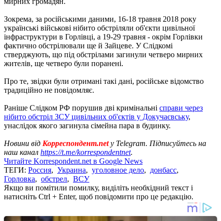
мирних громадян.
Зокрема, за російськими даними, 16-18 травня 2018 року
українські військові нібито обстріляли об'єкти цивільної
інфраструктури в Горлівці, а 19-29 травня - окрім Горлівки
фактично обстрілювали ще й Зайцеве. У Слідкомі
стверджують, що під обстрілами загинули четверо мирних
жителів, ще четверо були поранені.
Про те, звідки були отримані такі дані, російське відомство
традиційно не повідомляє.
Раніше Слідком РФ порушив дві кримінальні
справи через
нібито обстріл ЗСУ цивільних об'єктів у Докучаєвську
,
унаслідок якого загинула сімейна пара в будинку.
Новини від
Корреспондент.net
у Telegram. Підписуйтесь на
наш канал
https://t.me/korrespondentnet
.
Читайте Korrespondent.net в Google News
ТЕГИ:
Россия
,
Украина
,
уголовное дело
,
донбасс
,
Горловка
,
обстрел
,
ВСУ
Якщо ви помітили помилку, виділіть необхідний текст і
натисніть Ctrl + Enter, щоб повідомити про це редакцію.