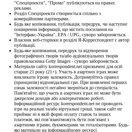
"Спецпроекти", "Промо" публікуються на правах
реклами.
Розділ Спецпроекти створюється спільно з
комерційними партнерами.
Будь яке копіювання, публікація, передрук, чи наступне
поширення інформації, що містить посилання на
"Інтерфакс-Україна", EPA / UPG, суворо забороняється.
Власник веб-сторінки в розділі Я-Корреспондент є автор
публікації.
Будь-яке копіювання, передрук та відтворення
фотографічних творів та/або аудіовізуальних творів
правовласника Getty Images - суворо забороняється.
Матеріали сайту korrespondent.net призначені для осіб
старше 21 року (21+). Участь в азартних іграх може
викликати ігрову залежність. Дотримуйтесь правил
(принципів) відповідальної гри. При виявленні перших
ознак залежності негайно зверніться до спеціаліста.
Пам'ятайте, що участь в азартних іграх не може бути
джерелом доходів або альтернативою роботі.
Інформаційний ресурс korrespondent.net не проводить
ігри на реальні та/або віртуальні гроші, також сайт не
приймає ні в якій формі оплату ставок та інших
платежів, які пов’язані/можуть бути пов’язані з
азартними іграми, букмекерами чи тоталізаторами. Будь-
які матеріали на інформаційному ресурсі