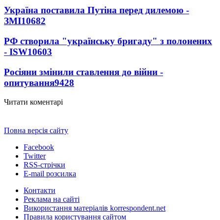
Україна поставила Путіна перед дилемою -
ЗМІ
10682
РФ створила "українську бригаду" з полонених
- ISW
10603
Росіяни змінили ставлення до війни -
опитування
9428
Читати коментарі
Повна версія сайту
Facebook
Twitter
RSS-стрічки
E-mail розсилка
Контакти
Реклама на сайті
Використання матеріалів korrespondent.net
Правила користування сайтом