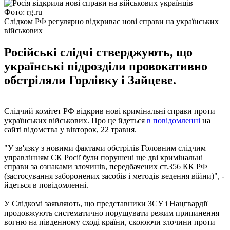
Фото: rg.ru
Слідком РФ регулярно відкриває нові справи на українських
військових
Російські слідчі стверджують, що
українські підрозділи провокативно
обстріляли Горлівку і Зайцеве.
Слідчий комітет РФ відкрив нові кримінальні справи проти
українських військових. Про це йдеться
в повідомленні
на
сайті відомства у вівторок, 22 травня.
"У зв'язку з новими фактами обстрілів Головним слідчим
управлінням СК Росії були порушені ще дві кримінальні
справи за ознаками злочинів, передбачених ст.356 КК РФ
(застосування заборонених засобів і методів ведення війни)", -
йдеться в повідомленні.
У Слідкомі заявляють, що представники ЗСУ і Нацгвардії
продовжують систематично порушувати режим припинення
вогню на південному сході країни, скоюючи злочини проти