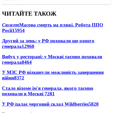
ЧИТАЙТЕ ТАКОЖ
Сюжет
Масова смерть на пляжі. Робота ППО
Росії
15954
Другий за день: у РФ поховали ще одного
генерала
12960
Вибух у ресторані: у Москві таємно поховали
генерала
8464
У МЗС РФ відкинули можливість завершення
війни
8372
Стало відоме ім'я генерала, якого таємно
поховали в Москві
7281
У РФ палає черговий склад Wildberries
5820