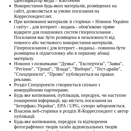
Ідентифікатор медіа – R40-06068
Використання будь-яких матеріалів, розміщених на
сайті, дозволяється за умови посилання на
Корреспондент.net.
При копіюванні матеріалів зі сторінки « Новини України
і світу» , для інтернет - видань - обов'язкове пряме
відкрите для пошукових систем гіперпосилання .
Посилання має бути розміщена в незалежності від
повного або часткового використання матеріалів.
Гіперпосилання ( для інтернет - видань) - повинна бути
розміщена в підзаголовку або в першому абзаці
матеріалу.
Новини з позначками "Думка", "Експертиза", "Заява",
"Регіони", "Гроші", "Влада", "Вибори", "Тест-драйв",
"Спецпроекти", "Промо" публікуються на правах
реклами.
Розділ Спецпроекти створюється спільно з
комерційними партнерами.
Будь яке копіювання, публікація, передрук, чи наступне
поширення інформації, що містить посилання на
"Інтерфакс-Україна", EPA / UPG, суворо забороняється.
Власник веб-сторінки в розділі Я-Корреспондент є автор
публікації.
Будь-яке копіювання, передрук та відтворення
фотографічних творів та/або аудіовізуальних творів