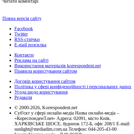
Читати коментарі
Повна версія сайту
Facebook
Twitter
RSS-стрічки
E-mail розсилка
Контакти
Реклама на сайті
Використання матеріалів korrespondent.net
Правила користування сайтом
Договір користування сайтом
Політика у сфері конфіденційності і персональних даних
Угода щодо користування
Редакція
© 2000-2026, Korrespondent.net
Суб'єкт у сфері онлайн-медіа Назва онлайн-медіа –
«КореспонденТ.net» Адреса: 02091, місто Київ,
ХАРКІВСЬКЕ ШОСЕ, будинок 172-Б, офіс 208/1 E-mail:
sunlight@mediadim.com.ua
Телефон: 044-205-43-00