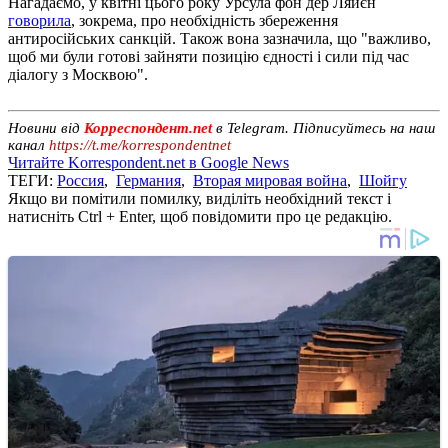
Нагадаємо, у квітні цього року Урсула фон дер Ляйєн
говорила
, зокрема, про необхідність збереження
антиросійських санкцій. Також вона зазначила, що "важливо,
щоб ми були готові зайняти позицію єдності і сили під час
діалогу з Москвою".
Новини від
Корреспондент.net
в Telegram. Підписуйтесь на наш
канал
https://t.me/korrespondentnet
Читайте Korrespondent.net в Google News
ТЕГИ:
Россия
,
Германия
,
Вторая мировая война
,
Шойгу
Якщо ви помітили помилку, виділіть необхідний текст і
натисніть Ctrl + Enter, щоб повідомити про це редакцію.