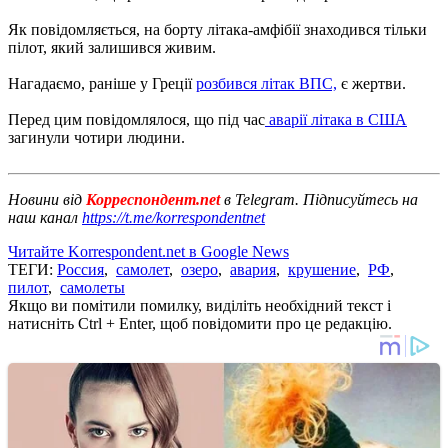
Як повідомляється, на борту літака-амфібії знаходився тільки
пілот, який залишився живим.
Нагадаємо, раніше у Греції
розбився літак ВПС,
є жертви.
Перед цим повідомлялося, що під час
аварії літака в США
загинули чотири людини.
Новини від
Корреспондент.net
в Telegram. Підписуйтесь на
наш канал
https://t.me/korrespondentnet
Читайте Korrespondent.net в Google News
ТЕГИ:
Россия
,
самолет
,
озеро
,
авария
,
крушение
,
РФ
,
пилот
,
самолеты
Якщо ви помітили помилку, виділіть необхідний текст і
натисніть Ctrl + Enter, щоб повідомити про це редакцію.