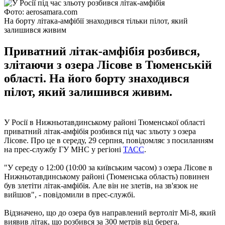
Фото: aerosamara.com
На борту літака-амфібії знаходився тільки пілот, який
залишився живим
Приватний літак-амфібія розбився,
злітаючи з озера Лісове в Тюменській
області. На його борту знаходився
пілот, який залишився живим.
У Росії в Нижньотавдинському районі Тюменської області
приватний літак-амфібія розбився під час зльоту з озера
Лісове. Про це в середу, 29 серпня, повідомляє з посиланням
на прес-службу ГУ МНС у регіоні
ТАСС
.
"У середу о 12:00 (10:00 за київським часом) з озера Лісове в
Нижньотавдинському районі (Тюменська область) повинен
був злетіти літак-амфібія. Але він не злетів, на зв'язок не
вийшов", - повідомили в прес-службі.
Відзначено, що до озера був направлений вертоліт Мі-8, який
виявив літак, що розбився за 300 метрів від берега.