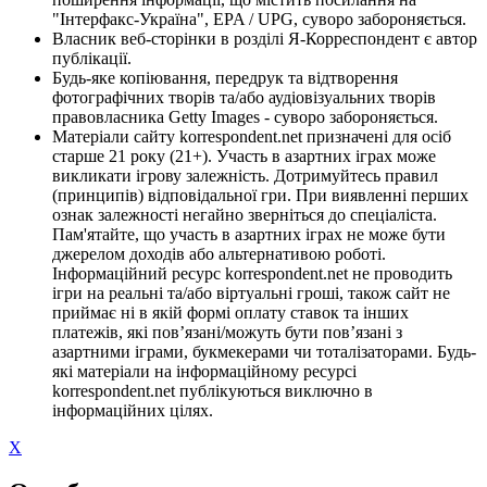
"Інтерфакс-Україна", EPA / UPG, суворо забороняється.
Власник веб-сторінки в розділі Я-Корреспондент є автор
публікації.
Будь-яке копіювання, передрук та відтворення
фотографічних творів та/або аудіовізуальних творів
правовласника Getty Images - суворо забороняється.
Матеріали сайту korrespondent.net призначені для осіб
старше 21 року (21+). Участь в азартних іграх може
викликати ігрову залежність. Дотримуйтесь правил
(принципів) відповідальної гри. При виявленні перших
ознак залежності негайно зверніться до спеціаліста.
Пам'ятайте, що участь в азартних іграх не може бути
джерелом доходів або альтернативою роботі.
Інформаційний ресурс korrespondent.net не проводить
ігри на реальні та/або віртуальні гроші, також сайт не
приймає ні в якій формі оплату ставок та інших
платежів, які пов’язані/можуть бути пов’язані з
азартними іграми, букмекерами чи тоталізаторами. Будь-
які матеріали на інформаційному ресурсі
korrespondent.net публікуються виключно в
інформаційних цілях.
X