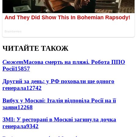
ЧИТАЙТЕ ТАКОЖ
Сюжет
Масова смерть на пляжі. Робота ППО
Росії
15857
Другий за день: у РФ поховали ще одного
генерала
12742
Вибух у Москві: Італія відповіла Росії на її
заяви
12268
ЗМІ: У ресторані в Москві загинула дочка
генерала
9342