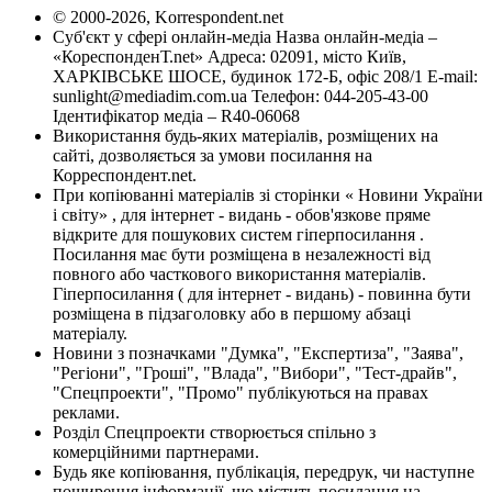
© 2000-2026, Korrespondent.net
Суб'єкт у сфері онлайн-медіа Назва онлайн-медіа –
«КореспонденТ.net» Адреса: 02091, місто Київ,
ХАРКІВСЬКЕ ШОСЕ, будинок 172-Б, офіс 208/1 E-mail:
sunlight@mediadim.com.ua
Телефон: 044-205-43-00
Ідентифікатор медіа – R40-06068
Використання будь-яких матеріалів, розміщених на
сайті, дозволяється за умови посилання на
Корреспондент.net.
При копіюванні матеріалів зі сторінки « Новини України
і світу» , для інтернет - видань - обов'язкове пряме
відкрите для пошукових систем гіперпосилання .
Посилання має бути розміщена в незалежності від
повного або часткового використання матеріалів.
Гіперпосилання ( для інтернет - видань) - повинна бути
розміщена в підзаголовку або в першому абзаці
матеріалу.
Новини з позначками "Думка", "Експертиза", "Заява",
"Регіони", "Гроші", "Влада", "Вибори", "Тест-драйв",
"Спецпроекти", "Промо" публікуються на правах
реклами.
Розділ Спецпроекти створюється спільно з
комерційними партнерами.
Будь яке копіювання, публікація, передрук, чи наступне
поширення інформації, що містить посилання на