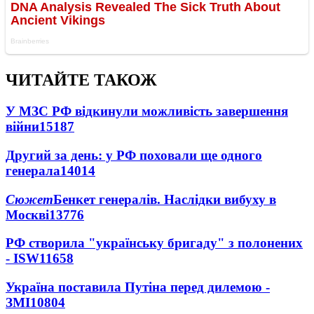
ЧИТАЙТЕ ТАКОЖ
У МЗС РФ відкинули можливість завершення
війни
15187
Другий за день: у РФ поховали ще одного
генерала
14014
Сюжет
Бенкет генералів. Наслідки вибуху в
Москві
13776
РФ створила "українську бригаду" з полонених
- ISW
11658
Україна поставила Путіна перед дилемою -
ЗМІ
10804