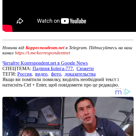
Новини від
Корреспондент.net
в Telegram. Підписуйтесь на наш
канал
https://t.me/korrespondentnet
Читайте Korrespondent.net в Google News
СПЕЦТЕМА:
Падіння Боїнга-777
,
Сюжети
ТЕГИ:
Россия
,
видео
,
фото
,
доказательства
Якщо ви помітили помилку, виділіть необхідний текст і
натисніть Ctrl + Enter, щоб повідомити про це редакцію.