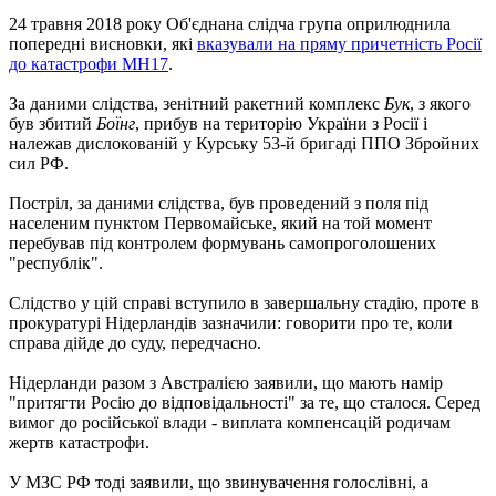
24 травня 2018 року Об'єднана слідча група оприлюднила
попередні висновки, які
вказували на пряму причетність Росії
до катастрофи MH17
.
За даними слідства, зенітний ракетний комплекс
Бук
, з якого
був збитий
Боїнг
, прибув на територію України з Росії і
належав дислокованій у Курську 53-й бригаді ППО Збройних
сил РФ.
Постріл, за даними слідства, був проведений з поля під
населеним пунктом Первомайське, який на той момент
перебував під контролем формувань самопроголошених
"республік".
Слідство у цій справі вступило в завершальну стадію, проте в
прокуратурі Нідерландів зазначили: говорити про те, коли
справа дійде до суду, передчасно.
Нідерланди разом з Австралією заявили, що мають намір
"притягти Росію до відповідальності" за те, що сталося. Серед
вимог до російської влади - виплата компенсацій родичам
жертв катастрофи.
У МЗС РФ тоді заявили, що звинувачення голослівні, а