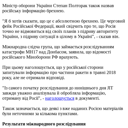
Міністр оборони України Степан Полторак також назвав
російську інформацію брехнею.
"Я б хотів сказати, що це є абсолютною брехнею. Це черговий
фейк Російської Федерації, який свідчить про те, що Росія
точно не відмовиться від своїх планів з підриву авторитету
України, з підриву ситуації в цілому в Україні", - сказав він.
Міжнародна слідча група, що займається розслідуванням
катастрофи MH17 над Донбасом, заявила, що відомості
російського Міноборони РФ врахують.
При цьому наголошується, що у російської сторони
запитували інформацію про частини ракети в травні 2018
року, але не отримали відповіді.
"Із самого початку розслідування до нинішнього дня JIT
завжди уважно аналізувала й обробляла інформацію,
отриману від Росії", -
наголошується
в документі.
Також зазначається, що деякі з вже наданих Росією матеріалів
були неточними за кількома пунктами.
Результати міжнародного розслідування