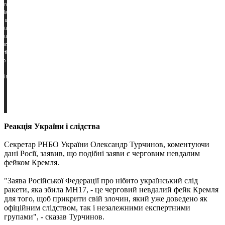
Реакція України і слідства
Секретар РНБО України Олександр Турчинов, коментуючи
дані Росії, заявив, що подібні заяви є черговим невдалим
фейком Кремля.
"Заява Російської Федерації про нібито український слід
ракети, яка збила МН17, - це черговий невдалий фейк Кремля
для того, щоб прикрити свій злочин, який уже доведено як
офіційним слідством, так і незалежними експертними
групами", - сказав Турчинов.