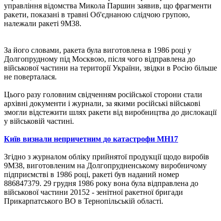
управління відомства Микола Паршин заявив, що фрагменти
ракети, показані в травні Об'єднаною слідчою групою,
належали ракеті 9М38.
За його словами, ракета була виготовлена ​​в 1986 році у
Долгопрудному під Москвою, після чого відправлена ​​до
військової частини на території України, звідки в Росію більше
не поверталася.
Цього разу головним свідченням російської сторони стали
архівні документи і журнали, за якими російські військові
змогли відстежити шлях ракети від виробництва до дислокації
у військовій частині.
Київ визнали непричетним до катастрофи MH17
Згідно з журналом обліку прийнятої продукції щодо виробів
9М38, виготовленим на Долгопрудненському виробничому
підприємстві в 1986 році, ракеті був наданий номер
886847379. 29 грудня 1986 року вона була відправлена ​​до
військової частини 20152 - зенітної ракетної бригади
Прикарпатського ВО в Тернопільській області.