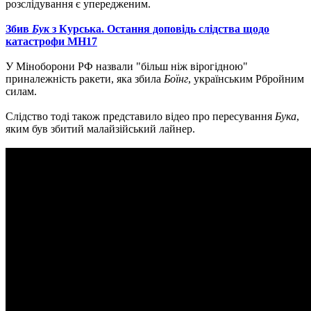
розслідування є упередженим.
Збив
Бук
з Курська. Остання доповідь слідства щодо
катастрофи MH17
У Міноборони РФ назвали "більш ніж вірогідною"
приналежність ракети, яка збила
Боїнг
, українським Pбройним
силам.
Слідство тоді також представило відео про пересування
Бука
,
яким був збитий малайзійський лайнер.