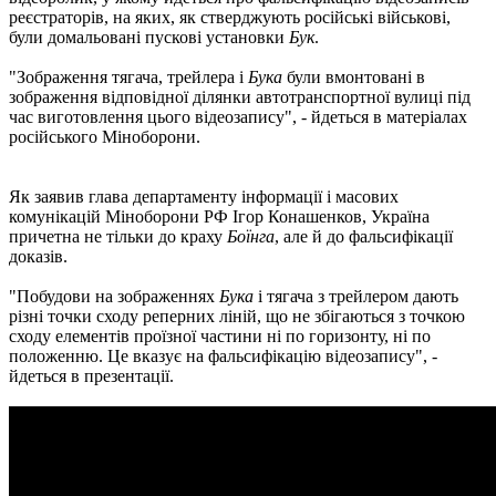
реєстраторів, на яких, як стверджують російські військові,
були домальовані пускові установки
Бук
.
"Зображення тягача, трейлера і
Бука
були вмонтовані в
зображення відповідної ділянки автотранспортної вулиці під
час виготовлення цього відеозапису", - йдеться в матеріалах
російського Міноборони.
Як заявив глава департаменту інформації і масових
комунікацій Міноборони РФ Ігор Конашенков, Україна
причетна не тільки до краху
Боїнга
, але й до фальсифікації
доказів.
"Побудови на зображеннях
Бука
і тягача з трейлером дають
різні точки сходу реперних ліній, що не збігаються з точкою
сходу елементів проїзної частини ні по горизонту, ні по
положенню. Це вказує на фальсифікацію відеозапису", -
йдеться в презентації.