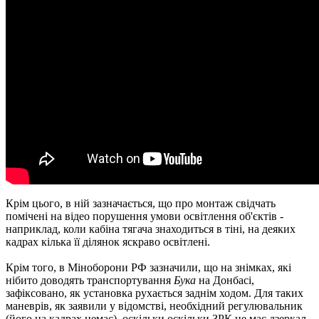
Крім цього, в ній зазначається, що про монтаж свідчать
помічені на відео порушення умови освітлення об'єктів -
наприклад, коли кабіна тягача знаходиться в тіні, на деяких
кадрах кілька її ділянок яскраво освітлені.
Крім того, в Міноборони РФ зазначили, що на знімках, які
нібито доводять транспортування
Бука
на Донбасі,
зафіксовано, як установка рухається заднім ходом. Для таких
маневрів, як заявили у відомстві, необхідний регулювальник
(його на кадрах немає), оскільки оскільки ЗРК не має дзеркал