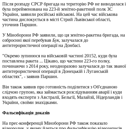
Після розпаду СРСР бригада на територію РФ не виводилася і
була перейменована на 223-й зенітно-ракетний полк ЗС
України, заявили російські військові. На цей час військова
частина дислокується в місті Стрий Львівської області,
уточнив Паршин.
У Міноборони РФ заявили, що ця зенітно-ракетна бригада, на
озброєнні якої перебував
Бук
, залучалася до
антитерористичної операції на Донбасі.
"Окремо зупинюся на військовій частині 20152, куди була
поставлена ​​ракета ... Цікаво, що частини 223-го полку,
починаючи з 2014 року, неодноразово залучалася до так званої
антитерористичної операції в Донецькій і Луганській
областях", - заявив Паршин.
Він також заявив про готовність поділитися з Об'єднаною
слідчою групою, яка займається розслідуванням аварії і куди
входять експерти з Австралії, Бельгії, Малайзії, Нідерландів і
України, своїми знахідками.
Фальсифікація доказів
На прес-конференції Міноборони РФ також показало
відеоролик, у якому йдеться про фальсифікацію відеозаписів