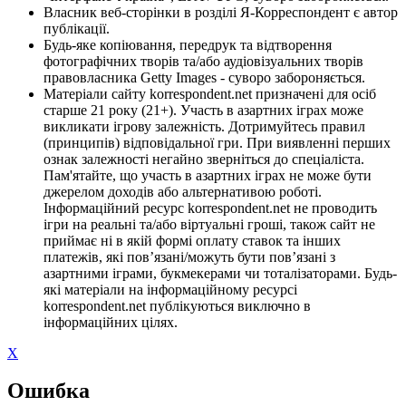
Власник веб-сторінки в розділі Я-Корреспондент є автор
публікації.
Будь-яке копіювання, передрук та відтворення
фотографічних творів та/або аудіовізуальних творів
правовласника Getty Images - суворо забороняється.
Матеріали сайту korrespondent.net призначені для осіб
старше 21 року (21+). Участь в азартних іграх може
викликати ігрову залежність. Дотримуйтесь правил
(принципів) відповідальної гри. При виявленні перших
ознак залежності негайно зверніться до спеціаліста.
Пам'ятайте, що участь в азартних іграх не може бути
джерелом доходів або альтернативою роботі.
Інформаційний ресурс korrespondent.net не проводить
ігри на реальні та/або віртуальні гроші, також сайт не
приймає ні в якій формі оплату ставок та інших
платежів, які пов’язані/можуть бути пов’язані з
азартними іграми, букмекерами чи тоталізаторами. Будь-
які матеріали на інформаційному ресурсі
korrespondent.net публікуються виключно в
інформаційних цілях.
X
Ошибка