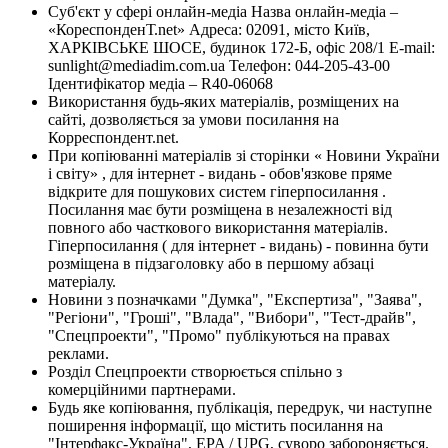
Суб'єкт у сфері онлайн-медіа Назва онлайн-медіа –
«КореспонденТ.net» Адреса: 02091, місто Київ,
ХАРКІВСЬКЕ ШОСЕ, будинок 172-Б, офіс 208/1 E-mail:
sunlight@mediadim.com.ua
Телефон: 044-205-43-00
Ідентифікатор медіа – R40-06068
Використання будь-яких матеріалів, розміщених на
сайті, дозволяється за умови посилання на
Корреспондент.net.
При копіюванні матеріалів зі сторінки « Новини України
і світу» , для інтернет - видань - обов'язкове пряме
відкрите для пошукових систем гіперпосилання .
Посилання має бути розміщена в незалежності від
повного або часткового використання матеріалів.
Гіперпосилання ( для інтернет - видань) - повинна бути
розміщена в підзаголовку або в першому абзаці
матеріалу.
Новини з позначками "Думка", "Експертиза", "Заява",
"Регіони", "Гроші", "Влада", "Вибори", "Тест-драйв",
"Спецпроекти", "Промо" публікуються на правах
реклами.
Розділ Спецпроекти створюється спільно з
комерційними партнерами.
Будь яке копіювання, публікація, передрук, чи наступне
поширення інформації, що містить посилання на
"Інтерфакс-Україна", EPA / UPG, суворо забороняється.