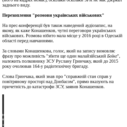
заднього виду.
Перехоплення "розмови українських військових"
На прес-конференції був також наведений аудіозапис, на
якому, як каже Конашенков, чутні переговори українських
військових. Розмова нібито мала місце у 2016 році в Одеській
області перед навчаннями.
За словами Конашенкова, голос, який на запису вимовляє
фразу про можливість "збити ще один малайзійський
Боїнг
",
належить полковнику ЗСУ Руслану Гринчаку, який до 2015
року очолював 164-у радіотехнічну бригаду.
Слова Гринчака, який знав про "справжній стан справ у
повітряному просторі над Донбасом", прямо вказують на
причетність до катастрофи ЗСУ, заявив Конашенков.