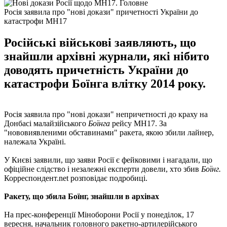
Росія заявила про "нові докази" причетності України до
катастрофи MH17
Російські військові заявляють, що
знайшли архівні журнали, які нібито
доводять причетність України до
катастрофи Боїнга влітку 2014 року.
Росія заявила про "нові докази" непричетності до краху на
Донбасі малайзійського
Боїнга
рейсу MH17. За
"нововиявленими обставинами" ракета, якою збили лайнер,
належала Україні.
У Києві заявили, що заяви Росії є фейковими і нагадали, що
офіційне слідство і незалежні експерти довели, хто збив
Боїнг.
Корреспондент.net розповідає подробиці.
Ракету, що збила Боїнг, знайшли в архівах
На прес-конференції Міноборони Росії у понеділок, 17
вересня, начальник головного ракетно-артилерійського