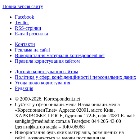
Повна версія сайту
Facebook
Twitter
RSS-стрічки
E-mail розсилка
Контакти
Реклама на сайті
Використання матеріалів korrespondent.net
Правила користування сайтом
Договір користування сайтом
Політика у сфері конфіденційності і персональних даних
Угода щодо користування
Редакція
© 2000-2026, Korrespondent.net
Суб'єкт у сфері онлайн-медіа Назва онлайн-медіа –
«КореспонденТ.net» Адреса: 02091, місто Київ,
ХАРКІВСЬКЕ ШОСЕ, будинок 172-Б, офіс 208/1 E-mail:
sunlight@mediadim.com.ua
Телефон: 044-205-43-00
Ідентифікатор медіа – R40-06068
Використання будь-яких матеріалів, розміщених на
сайті, дозволяється за умови посилання на