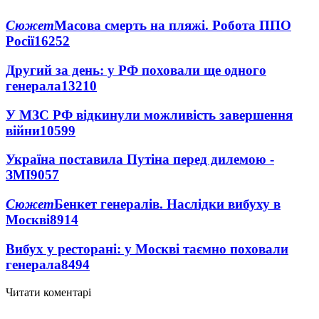
Сюжет
Масова смерть на пляжі. Робота ППО
Росії
16252
Другий за день: у РФ поховали ще одного
генерала
13210
У МЗС РФ відкинули можливість завершення
війни
10599
Україна поставила Путіна перед дилемою -
ЗМІ
9057
Сюжет
Бенкет генералів. Наслідки вибуху в
Москві
8914
Вибух у ресторані: у Москві таємно поховали
генерала
8494
Читати коментарі