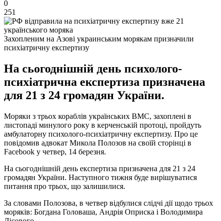
0
251
Захопленим на Азові украинським морякам призначили
психіатричну експертизу
На сьогоднішній день психолого-
психіатрична експертиза призначена
для 21 з 24 громадян України.
Моряки з трьох кораблів українських ВМС, захоплені в
листопаді минулого року в керченській протоці, пройдуть
амбулаторну психолого-психіатричну експертизу. Про це
повідомив адвокат Микола Полозов на своїй сторінці в
Facebook у четвер, 14 березня.
На сьогоднішній день експертиза призначена для 21 з 24
громадян України. Наступного тижня буде вирішуватися
питання про трьох, що залишилися.
За словами Полозова, в четвер відбулися слідчі дії щодо трьох
моряків: Богдана Головаша, Андрія Оприска і Володимира
Лісового.