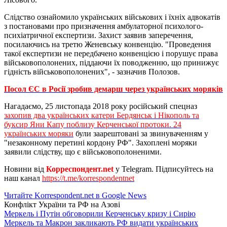
Слідство ознайомило українських військових і їхніх адвокатів
з постановами про призначення амбулаторної психолого-
психіатричної експертизи. Захист заявив заперечення,
посилаючись на третю Женевську конвенцію. "Проведення
такої експертизи не передбачено конвенцією і порушує права
військовополонених, піддаючи їх поводженню, що принижує
гідність військовополонених", - зазначив Полозов.
Посол ЄС в Росії зробив демарш через українських моряків
Нагадаємо, 25 листопада 2018 року російський спецназ
захопив два українських катери Бердянськ і Нікополь та
буксир Яни Капу поблизу Керченської протоки. 24
українських моряки
були заарештовані за звинуваченням у
"незаконному перетині кордону РФ". Захоплені моряки
заявили слідству, що є військовополоненими.
Новини від
Корреспондент.net
у Telegram. Підписуйтесь на
наш канал
https://t.me/korrespondentnet
Читайте Korrespondent.net в Google News
Конфлікт України та РФ на Азові
Меркель і Путін обговорили Керченську кризу і Сирію
Меркель та Макрон закликають РФ видати українських