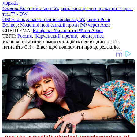
моряків
Сюжет
Воєнний стан в Україні: імітація чи справжній "стрес-
тест"? - DW
ОБСЄ очікує загострення конфлікту України і Росії
Волкер: Можливі нові санкції проти РФ через Азов
СПЕЦТЕМА:
Конфлікт України та РФ на Азові
ТЕГИ:
Россия
,
Керченский пролив
,
экспертиза
Якщо ви помітили помилку, виділіть необхідний текст і
натисніть Ctrl + Enter, щоб повідомити про це редакцію.