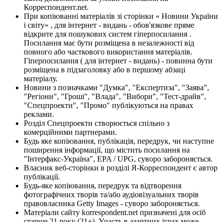
Корреспондент.net.
При копіюванні матеріалів зі сторінки « Новини України
і світу» , для інтернет - видань - обов'язкове пряме
відкрите для пошукових систем гіперпосилання .
Посилання має бути розміщена в незалежності від
повного або часткового використання матеріалів.
Гіперпосилання ( для інтернет - видань) - повинна бути
розміщена в підзаголовку або в першому абзаці
матеріалу.
Новини з позначками "Думка", "Експертиза", "Заява",
"Регіони", "Гроші", "Влада", "Вибори", "Тест-драйв",
"Спецпроекти", "Промо" публікуються на правах
реклами.
Розділ Спецпроекти створюється спільно з
комерційними партнерами.
Будь яке копіювання, публікація, передрук, чи наступне
поширення інформації, що містить посилання на
"Інтерфакс-Україна", EPA / UPG, суворо забороняється.
Власник веб-сторінки в розділі Я-Корреспондент є автор
публікації.
Будь-яке копіювання, передрук та відтворення
фотографічних творів та/або аудіовізуальних творів
правовласника Getty Images - суворо забороняється.
Матеріали сайту korrespondent.net призначені для осіб
старше 21 року (21+). Участь в азартних іграх може