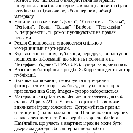
повного або часткового використання матеріалів.
Гіперпосилання ( для інтернет - видань) - повинна бути
розміщена в підзаголовку або в першому абзаці
матеріалу.
Новини з позначками "Думка", "Експертиза", "Заява",
"Регіони", "Гроші", "Влада", "Вибори", "Тест-драйв",
"Спецпроекти", "Промо" публікуються на правах
реклами.
Розділ Спецпроекти створюється спільно з
комерційними партнерами.
Будь яке копіювання, публікація, передрук, чи наступне
поширення інформації, що містить посилання на
"Інтерфакс-Україна", EPA / UPG, суворо забороняється.
Власник веб-сторінки в розділі Я-Корреспондент є автор
публікації.
Будь-яке копіювання, передрук та відтворення
фотографічних творів та/або аудіовізуальних творів
правовласника Getty Images - суворо забороняється.
Матеріали сайту korrespondent.net призначені для осіб
старше 21 року (21+). Участь в азартних іграх може
викликати ігрову залежність. Дотримуйтесь правил
(принципів) відповідальної гри. При виявленні перших
ознак залежності негайно зверніться до спеціаліста.
Пам'ятайте, що участь в азартних іграх не може бути
джерелом доходів або альтернативою роботі.