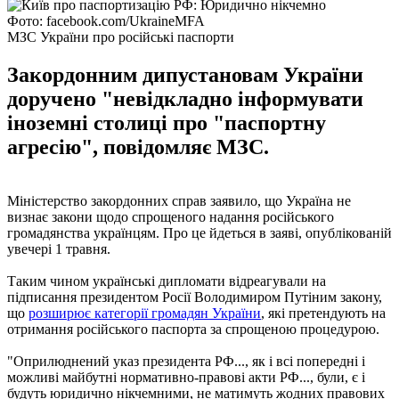
Фото: facebook.com/UkraineMFA
МЗС України про російські паспорти
Закордонним дипустановам України
доручено "невідкладно інформувати
іноземні столиці про "паспортну
агресію", повідомляє МЗС.
Міністерство закордонних справ заявило, що Україна не
визнає закони щодо спрощеного надання російського
громадянства українцям. Про це йдеться в заяві, опублікованій
увечері 1 травня.
Таким чином українські дипломати відреагували на
підписання президентом Росії Володимиром Путіним закону,
що
розширює категорії громадян України
, які претендують на
отримання російського паспорта за спрощеною процедурою.
"Оприлюднений указ президента РФ..., як і всі попередні і
можливі майбутні нормативно-правові акти РФ..., були, є і
будуть юридично нікчемними, не матимуть жодних правових