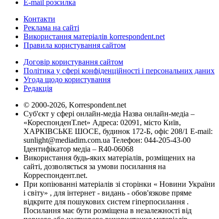
E-mail розсилка
Контакти
Реклама на сайті
Використання матеріалів korrespondent.net
Правила користування сайтом
Договір користування сайтом
Політика у сфері конфіденційності і персональних даних
Угода щодо користування
Редакція
© 2000-2026, Korrespondent.net
Суб'єкт у сфері онлайн-медіа Назва онлайн-медіа –
«КореспонденТ.net» Адреса: 02091, місто Київ,
ХАРКІВСЬКЕ ШОСЕ, будинок 172-Б, офіс 208/1 E-mail:
sunlight@mediadim.com.ua
Телефон: 044-205-43-00
Ідентифікатор медіа – R40-06068
Використання будь-яких матеріалів, розміщених на
сайті, дозволяється за умови посилання на
Корреспондент.net.
При копіюванні матеріалів зі сторінки « Новини України
і світу» , для інтернет - видань - обов'язкове пряме
відкрите для пошукових систем гіперпосилання .
Посилання має бути розміщена в незалежності від