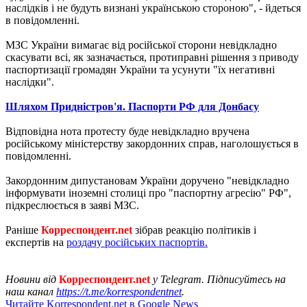
наслідків і не будуть визнані українською стороною", - йдеться
в повідомленні.
МЗС України вимагає від російської сторони невідкладно
скасувати всі, як зазначається, протиправні рішення з приводу
паспортизації громадян України та усунути "їх негативні
наслідки".
Шляхом Придністров'я. Паспорти РФ для Донбасу
Відповідна нота протесту буде невідкладно вручена
російському міністерству закордонних справ, наголошується в
повідомленні.
Закордонним дипустановам України доручено "невідкладно
інформувати іноземні столиці про "паспортну агресію" РФ",
підкреслюється в заяві МЗС.
Раніше
Корреспондент.net
зібрав реакцію політиків і
експертів на
роздачу російських паспортів.
Новини від
Корреспондент.net
у Telegram. Підписуйтесь на
наш канал
https://t.me/korrespondentnet
.
Читайте Korrespondent.net в Google News