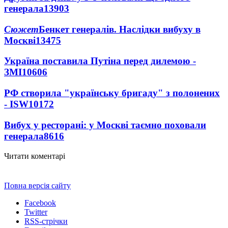
генерала
13903
Сюжет
Бенкет генералів. Наслідки вибуху в
Москві
13475
Україна поставила Путіна перед дилемою -
ЗМІ
10606
РФ створила "українську бригаду" з полонених
- ISW
10172
Вибух у ресторані: у Москві таємно поховали
генерала
8616
Читати коментарі
Повна версія сайту
Facebook
Twitter
RSS-стрічки