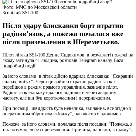
Фото: МЧС по Московской области
Згорілий SSJ-100
Після удару блискавки борт втратив
радіозв'язок, а пожежа почалася вже
після приземлення в Шереметьєво.
Пілот літака SSJ-100 Денис Євдокимов, в результаті пожежі на
якому загинула 41 людина, розповів Telegram-каналу Baza
подробиці події.
За його словами, в літак дійсно вдарила блискавка: "Яскравий
спалах, вибух". Через це лайнер втратив радіозв'язок і
перейшов в режим прямого управління, зазначив пілот.
Радіозв'язок екіпажу вдалося відновити через аварійну
частоту, але він був короткочасним і переривчастим.
При посадці "швидкість була невелика, звичайна, все згідно з
оперативним збірником екіпажу", наголосив Євдокимов.
Пожежа, за його словами, почалася після посадки: "Пожежа, я
так розумію, через приземлення. Причина, напевно, в цьому".