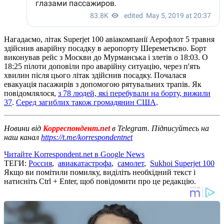
Нагадаємо, літак Superjet 100 авіакомпанії Аерофлот 5 травня
здійснив аварійну посадку в аеропорту Шереметьєво. Борт
виконував рейс з Москви до Мурманська і злетів о 18:03. О
18:25 пілоти доповіли про аварійну ситуацію, через п'ять
хвилин після цього літак здійснив посадку. Почалася
евакуація пасажирів з допомогою рятувальних трапів. Як
повідомлялося,
з 78 людей, які перебували на борту, вижили
37
.
Серед загиблих також громадянин США
.
Новини від
Корреспондент.net
в Telegram. Підписуйтесь на
наш канал
https://t.me/korrespondentnet
Читайте Korrespondent.net в Google News
ТЕГИ:
Россия
,
авиакатастрофа
,
самолет
,
Sukhoi Superjet 100
Якщо ви помітили помилку, виділіть необхідний текст і
натисніть Ctrl + Enter, щоб повідомити про це редакцію.