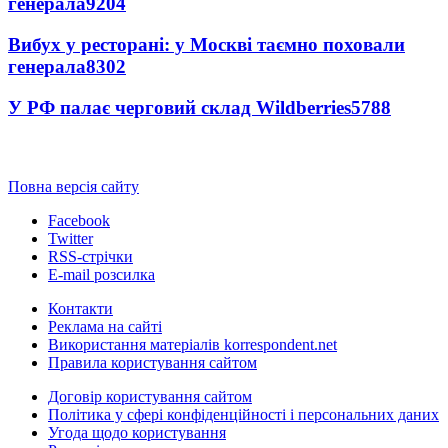
генерала
9204
Вибух у ресторані: у Москві таємно поховали
генерала
8302
У РФ палає черговий склад Wildberries
5788
Повна версія сайту
Facebook
Twitter
RSS-стрічки
E-mail розсилка
Контакти
Реклама на сайті
Використання матеріалів korrespondent.net
Правила користування сайтом
Договір користування сайтом
Політика у сфері конфіденційності і персональних даних
Угода щодо користування