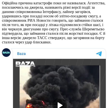
Офіційна причина катастрофи поки не називалася. Агентства,
посилаючись на джерела, називають різні версії події: за
даними співрозмовника Інтерфаксу, лайнер загорівся,
ударившись при посадці носом об злітно-посадкову смугу, а
співрозмовник РИА Новости говорить, що займання сталося
після того, як при посадці у літака підломилися стійки шасі, і
він чиркнув двигунами про смугу. Прес-служба Шереметьєво
підтвердила, що займання сталося після жорсткої посадки. Є й
інша версія: джерело ТАСС стверджує, що загоряння на борту
сталося через удар блискавки.