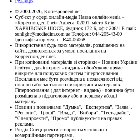
Редакція
© 2000-2026, Korrespondent.net
Суб'єкт у сфері онлайн-медіа Назва онлайн-медіа –
«КореспонденТ.net» Адреса: 02091, місто Київ,
ХАРКІВСЬКЕ ШОСЕ, будинок 172-Б, офіс 208/1 E-mail:
sunlight@mediadim.com.ua
Телефон: 044-205-43-00
Ідентифікатор медіа – R40-06068
Використання будь-яких матеріалів, розміщених на
сайті, дозволяється за умови посилання на
Корреспондент.net.
При копіюванні матеріалів зі сторінки « Новини України
і світу» , для інтернет - видань - обов'язкове пряме
відкрите для пошукових систем гіперпосилання .
Посилання має бути розміщена в незалежності від
повного або часткового використання матеріалів.
Гіперпосилання ( для інтернет - видань) - повинна бути
розміщена в підзаголовку або в першому абзаці
матеріалу.
Новини з позначками "Думка", "Експертиза", "Заява",
"Регіони", "Гроші", "Влада", "Вибори", "Тест-драйв",
"Спецпроекти", "Промо" публікуються на правах
реклами.
Розділ Спецпроекти створюється спільно з
комерційними партнерами.