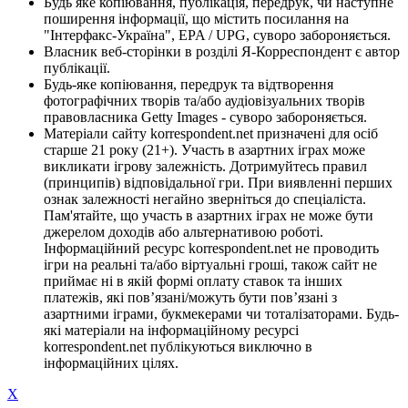
Будь яке копіювання, публікація, передрук, чи наступне
поширення інформації, що містить посилання на
"Інтерфакс-Україна", EPA / UPG, суворо забороняється.
Власник веб-сторінки в розділі Я-Корреспондент є автор
публікації.
Будь-яке копіювання, передрук та відтворення
фотографічних творів та/або аудіовізуальних творів
правовласника Getty Images - суворо забороняється.
Матеріали сайту korrespondent.net призначені для осіб
старше 21 року (21+). Участь в азартних іграх може
викликати ігрову залежність. Дотримуйтесь правил
(принципів) відповідальної гри. При виявленні перших
ознак залежності негайно зверніться до спеціаліста.
Пам'ятайте, що участь в азартних іграх не може бути
джерелом доходів або альтернативою роботі.
Інформаційний ресурс korrespondent.net не проводить
ігри на реальні та/або віртуальні гроші, також сайт не
приймає ні в якій формі оплату ставок та інших
платежів, які пов’язані/можуть бути пов’язані з
азартними іграми, букмекерами чи тоталізаторами. Будь-
які матеріали на інформаційному ресурсі
korrespondent.net публікуються виключно в
інформаційних цілях.
X