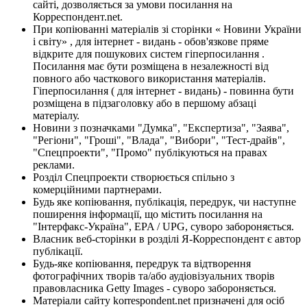
сайті, дозволяється за умови посилання на
Корреспондент.net.
При копіюванні матеріалів зі сторінки « Новини України
і світу» , для інтернет - видань - обов'язкове пряме
відкрите для пошукових систем гіперпосилання .
Посилання має бути розміщена в незалежності від
повного або часткового використання матеріалів.
Гіперпосилання ( для інтернет - видань) - повинна бути
розміщена в підзаголовку або в першому абзаці
матеріалу.
Новини з позначками "Думка", "Експертиза", "Заява",
"Регіони", "Гроші", "Влада", "Вибори", "Тест-драйв",
"Спецпроекти", "Промо" публікуються на правах
реклами.
Розділ Спецпроекти створюється спільно з
комерційними партнерами.
Будь яке копіювання, публікація, передрук, чи наступне
поширення інформації, що містить посилання на
"Інтерфакс-Україна", EPA / UPG, суворо забороняється.
Власник веб-сторінки в розділі Я-Корреспондент є автор
публікації.
Будь-яке копіювання, передрук та відтворення
фотографічних творів та/або аудіовізуальних творів
правовласника Getty Images - суворо забороняється.
Матеріали сайту korrespondent.net призначені для осіб