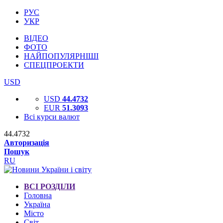
РУС
УКР
ВІДЕО
ФОТО
НАЙПОПУЛЯРНІШІ
СПЕЦПРОЕКТИ
USD
USD
44.4732
EUR
51.3093
Всі курси валют
44.4732
Авторизація
Пошук
RU
ВСІ РОЗДІЛИ
Головна
Україна
Місто
Світ