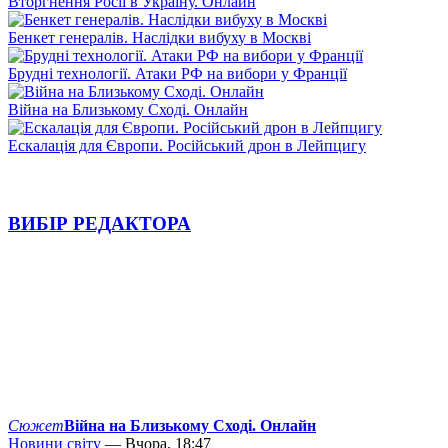
Вторгнення Росії в Україну. Онлайн
Бенкет генералів. Наслідки вибуху в Москві
Брудні технології. Атаки РФ на вибори у Франції
Війна на Близькому Сході. Онлайн
Ескалація для Європи. Російський дрон в Лейпцигу
ВИБІР РЕДАКТОРА
Сюжет
Війна на Близькому Сході. Онлайн
Новини світу
— Вчора, 18:47