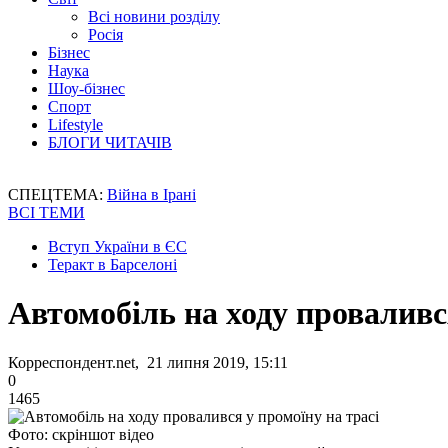
Всі новини розділу
Росія
Бізнес
Наука
Шоу-бізнес
Спорт
Lifestyle
БЛОГИ ЧИТАЧІВ
СПЕЦТЕМА:
Війна в Ірані
ВСІ ТЕМИ
Вступ України в ЄС
Теракт в Барселоні
Автомобіль на ходу провалився
Корреспондент.net, 21 липня 2019, 15:11
0
1465
Фото: скріншот відео