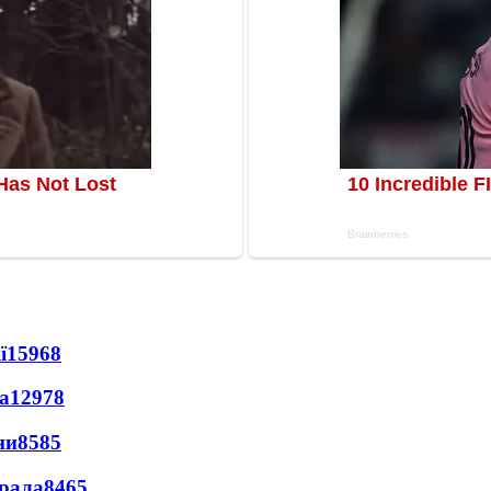
ї
15968
а
12978
ни
8585
ерала
8465