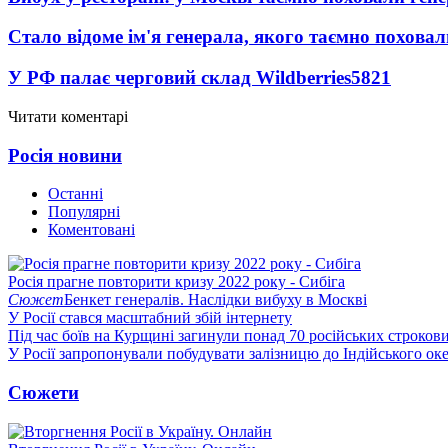
Стало відоме ім'я генерала, якого таємно похова
У РФ палає черговий склад Wildberries
5821
Читати коментарі
Росія новини
Останні
Популярні
Коментовані
Росія прагне повторити кризу 2022 року - Сибіга
Сюжет
Бенкет генералів. Наслідки вибуху в Москві
У Росії стався масштабний збій інтернету
Під час боїв на Курщині загинули понад 70 російських строкови
У Росії запропонували побудувати залізницю до Індійського ок
Сюжети