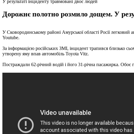
У результаті інциденту травмовані двоє людей
Дорожнє полотно розмило дощем. У резу
У Сковородинському районі Амурської області Росії легковий а
Youtube.
За інформацією російських ЗМІ, інцидент трапився близько сьом
утворену яму впав автомобіль Toyota Vitz.
Постраждали 62-річний водій і його 31-річна пасажирка. Обоє г