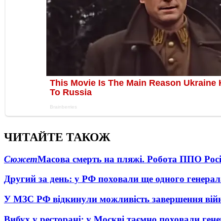
ЧИТАЙТЕ ТАКОЖ
Сюжет
Масова смерть на пляжі. Робота ППО Росі
Другий за день: у РФ поховали ще одного генерал
У МЗС РФ відкинули можливість завершення вій
Вибух у ресторані: у Москві таємно поховали ген