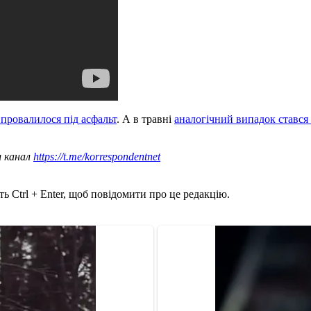
провалилося під асфальт
. А в травні
аналогічний випадок стався
ш канал
https://t.me/korrespondentnet
ь Ctrl + Enter, щоб повідомити про це редакцію.