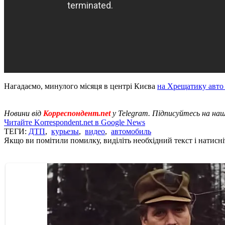
Нагадаємо, минулого місяця в центрі Києва
на Хрещатику авто 
Новини від
Корреспондент.net
у Telegram. Підписуйтесь на на
Читайте Korrespondent.net в Google News
ТЕГИ:
ДТП
,
курьезы
,
видео
,
автомобиль
Якщо ви помітили помилку, виділіть необхідний текст і натисніт