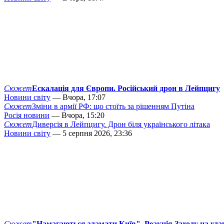
Сюжет
Ескалація для Європи. Російський дрон в Лейпцигу
Новини світу
— Вчора, 17:07
Сюжет
Зміни в армії РФ: що стоїть за рішенням Путіна
Росія новини
— Вчора, 15:20
Сюжет
Диверсія в Лейпцигу. Дрон біля українського літака
Новини світу
— 5 серпня 2026, 23:36
Сюжет
"Намагаються зламати Київ". Реакція Заходу на уда