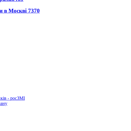
ли в Москві
7370
ків - росЗМІ
еану